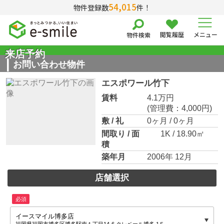
54,015
物件登録数
件！
閲覧履歴
メニュー
物件検索
来店予約
お問い合わせ物件
エスポワール竹下
賃料
4.1万円
(管理費：4,000円)
敷 / 礼
0ヶ月 / 0ヶ月
間取り / 面
1K / 18.90㎡
積
築年月
2006年 12月
店舗選択
必須
イースマイル博多店