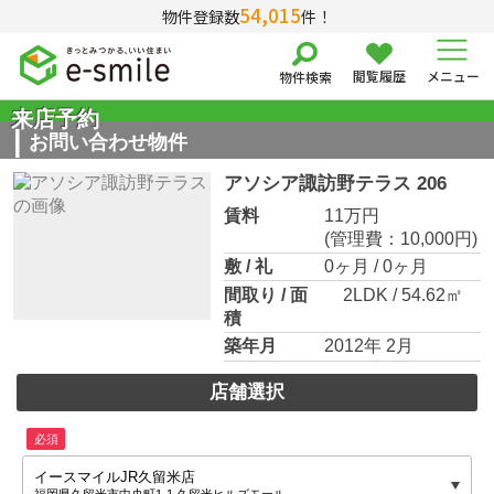
54,015
物件登録数
件！
閲覧履歴
メニュー
物件検索
来店予約
お問い合わせ物件
アソシア諏訪野テラス 206
賃料
11万円
(管理費：10,000円)
敷 / 礼
0ヶ月 / 0ヶ月
間取り / 面
2LDK / 54.62㎡
積
築年月
2012年 2月
店舗選択
必須
イースマイルJR久留米店