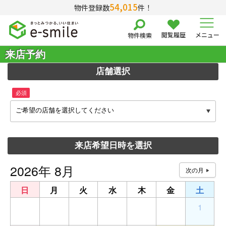
54,015
物件登録数
件！
閲覧履歴
メニュー
物件検索
来店予約
店舗選択
必須
ご希望の店舗を選択してください
来店希望日時を選択
2026年 8月
日
月
火
水
木
金
土
26
27
28
29
30
31
1