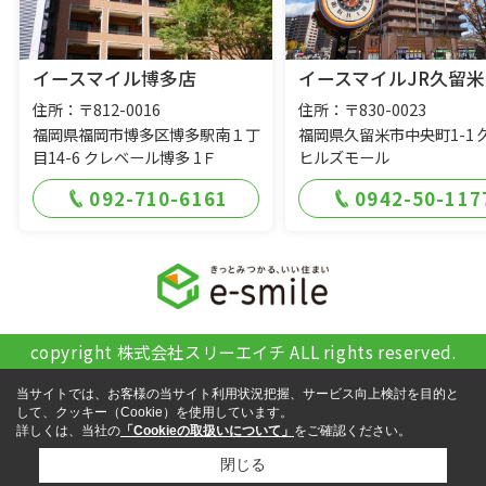
イースマイル博多店
イースマイルJR久留米
住所：〒812-0016
住所：〒830-0023
福岡県福岡市博多区博多駅南１丁
福岡県久留米市中央町1-1 
目14-6 クレベール博多 1Ｆ
ヒルズモール
092-710-6161
0942-50-117
copyright 株式会社スリーエイチ ALL rights reserved.
当サイトでは、お客様の当サイト利用状況把握、サービス向上検討を目的と
して、クッキー（Cookie）を使用しています。
詳しくは、当社の
「Cookieの取扱いについて」
をご確認ください。
閉じる