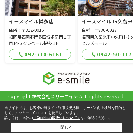
イースマイル博多店
イースマイルJR久留米
住所：〒812-0016
住所：〒830-0023
福岡県福岡市博多区博多駅南１丁
福岡県久留米市中央町1-1 
目14-6 クレベール博多 1Ｆ
ヒルズモール
092-710-6161
0942-50-117
copyright 株式会社スリーエイチ ALL rights reserved.
当サイトでは、お客様の当サイト利用状況把握、サービス向上検討を目的と
して、クッキー（Cookie）を使用しています。
詳しくは、当社の
「Cookieの取扱いについて」
をご確認ください。
閉じる