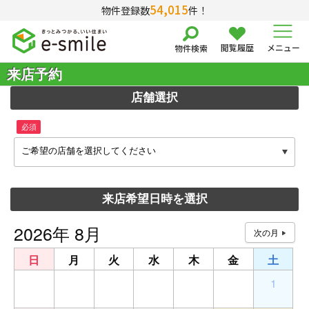
54,015
物件登録数
件！
閲覧履歴
メニュー
物件検索
来店予約
店舗選択
必須
ご希望の店舗を選択してください
来店希望日時を選択
2026年 8月
日
月
火
水
木
金
土
26
27
28
29
30
31
1