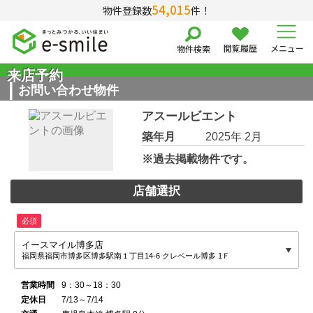
54,015
物件登録数
件！
閲覧履歴
メニュー
物件検索
来店予約
お問い合わせ物件
アスールビエント
築年月
2025年 2月
※過去掲載物件です。
店舗選択
必須
イースマイル博多店
福岡県福岡市博多区博多駅南１丁目14-6 クレベール博多 1Ｆ
営業時間
9：30～18：30
定休日
7/13～7/14