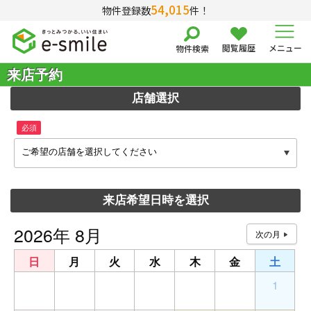
54,015
物件登録数
件！
閲覧履歴
メニュー
物件検索
来店予約
店舗選択
必須
ご希望の店舗を選択してください
来店希望日時を選択
2026年 8月
日
月
火
水
木
金
土
26
27
28
29
30
31
1