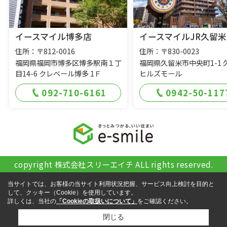
イースマイル博多店
イースマイルJR久留米
住所：〒812-0016
住所：〒830-0023
福岡県福岡市博多区博多駅南１丁
福岡県久留米市中央町1-1 
目14-6 クレベール博多 1Ｆ
ヒルズモール
092-710-6161
0942-50-117
copyright 株式会社スリーエイチ ALL rights reserved.
当サイトでは、お客様の当サイト利用状況把握、サービス向上検討を目的と
して、クッキー（Cookie）を使用しています。
詳しくは、当社の
「Cookieの取扱いについて」
をご確認ください。
閉じる