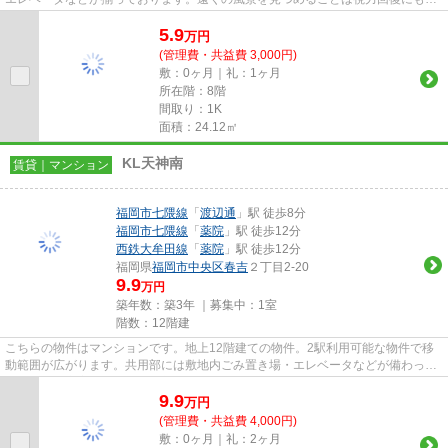
がりますので健康的になれます...
5.9
万
円
(管理費・共益費 3,000円)
敷：0ヶ月｜礼：1ヶ月
所在階：8階
間取り：1K
面積：24.12㎡
KL天神南
賃貸｜マンション
福岡市七隈線
「
渡辺通
」駅 徒歩8分
福岡市七隈線
「
薬院
」駅 徒歩12分
西鉄大牟田線
「
薬院
」駅 徒歩12分
福岡県
福岡市中央区
春吉
２丁目2-20
9.9
万円
築年数：築3年 ｜募集中：
1室
階数：12階建
こちらの物件はマンションです。地上12階建ての物件。2駅利用可能な物件で移
動範囲が広がります。共用部には敷地内ごみ置き場・エレベータなどが備わって
おりとても充実しています。新...
9.9
万
円
(管理費・共益費 4,000円)
敷：0ヶ月｜礼：2ヶ月