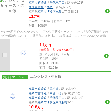
福岡市箱崎線
「
千代県庁口
」駅 徒歩17分
鹿児島本線
「
博多
」駅 徒歩17分
福岡県
福岡市博多区
吉塚
１丁目38-18
11
万円
築年数：築18年 ｜募集中：
1室
階数：10階建
ぜひ一度見ていただきたい、「アジリア博多イースト」です。堅粕保育園が徒歩
4分の場所にあります。共用部には敷地内ごみ置き場・エレベータ2基などが備わ
っておりとても充実していま...
11
万
円
(管理費・共益費 5,000円)
敷：0ヶ月｜礼：2ヶ月
所在階：10階
間取り：3LDK
面積：52.08㎡
エンクレスト中呉服
賃貸｜マンション
福岡市箱崎線
「
呉服町
」駅 徒歩4分
福岡市空港線
「
中洲川端
」駅 徒歩10分
福岡市箱崎線
「
千代県庁口
」駅 徒歩10分
福岡県
福岡市博多区
中呉服町
3-13
10.8
万円