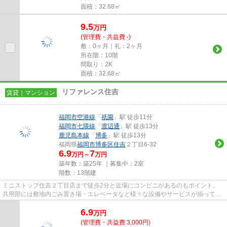
面積：32.68㎡
9.5
万
円
(管理費・共益費 -)
敷：0ヶ月｜礼：2ヶ月
所在階：10階
間取り：2K
面積：32.68㎡
リファレンス住吉
賃貸｜マンション
福岡市空港線
「
祇園
」駅 徒歩11分
福岡市七隈線
「
渡辺通
」駅 徒歩13分
鹿児島本線
「
博多
」駅 徒歩13分
福岡県
福岡市博多区
住吉
２丁目6-32
6.9
7
万円～
万円
築年数：築25年 ｜募集中：
2室
階数：13階建
ミニストップ住吉２丁目店まで徒歩2分と近場にコンビニがあるのもポイント。
共用部には敷地内ごみ置き場・エレベータなど様々な設備やサービスが揃ってい
るので便利です。道が平坦だと...
6.9
万
円
(管理費・共益費 3,000円)