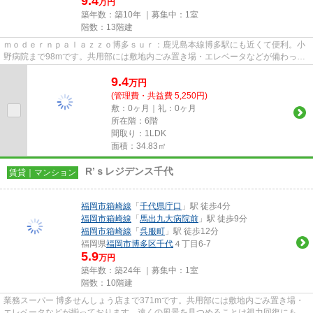
9.4
万円
築年数：築10年 ｜募集中：
1室
階数：13階建
ｍｏｄｅｒｎｐａｌａｚｚｏ博多ｓｕｒ：鹿児島本線博多駅にも近くて便利。小
野病院まで98mです。共用部には敷地内ごみ置き場・エレベータなどが備わって
おりとても充実しています。13...
9.4
万
円
(管理費・共益費 5,250円)
敷：0ヶ月｜礼：0ヶ月
所在階：6階
間取り：1LDK
面積：34.83㎡
R’ｓレジデンス千代
賃貸｜マンション
福岡市箱崎線
「
千代県庁口
」駅 徒歩4分
福岡市箱崎線
「
馬出九大病院前
」駅 徒歩9分
福岡市箱崎線
「
呉服町
」駅 徒歩12分
福岡県
福岡市博多区
千代
４丁目6-7
5.9
万円
築年数：築24年 ｜募集中：
1室
階数：10階建
業務スーパー 博多せんしょう店まで371mです。共用部には敷地内ごみ置き場・
エレベータなどが揃っております。遠くの風景を見つめることは視力回復にも繋