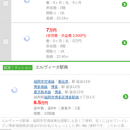
敷：0ヶ月｜礼：0ヶ月
所在階：2階
間取り：1K
面積：23.24㎡
7
万
円
(管理費・共益費 3,000円)
敷：0ヶ月｜礼：0万円
所在階：9階
間取り：1K
面積：22.40㎡
エルヴィータ駅南
賃貸｜マンション
福岡市空港線
「
東比恵
」駅 徒歩12分
博多南線
「
博多
」駅 徒歩12分
鹿児島本線
「
博多
」駅 徒歩12分
福岡県
福岡市博多区
博多駅南
３丁目1-5
8.5
万円
築年数：築8年 ｜募集中：
1室
階数：10階建
エルヴィータ駅南：福岡市空港線東比恵駅にも近くて便利。近くにはセブン-イレ
ブン博多瑞穂南店(徒歩2分)がありちょっとした買い物に便利です。こだわり派の