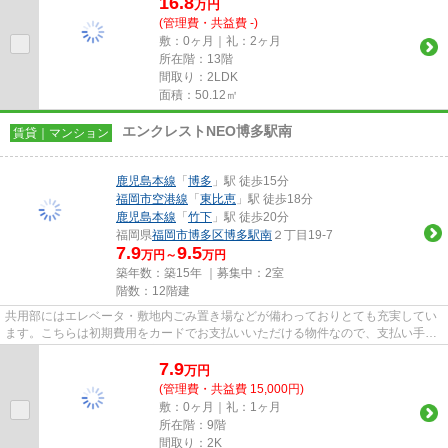
16.8
万
円
(管理費・共益費 -)
敷：0ヶ月｜礼：2ヶ月
所在階：13階
間取り：2LDK
面積：50.12㎡
エンクレストNEO博多駅南
賃貸｜マンション
鹿児島本線
「
博多
」駅 徒歩15分
福岡市空港線
「
東比恵
」駅 徒歩18分
鹿児島本線
「
竹下
」駅 徒歩20分
福岡県
福岡市博多区
博多駅南
２丁目19-7
7.9
9.5
万円～
万円
築年数：築15年 ｜募集中：
2室
階数：12階建
共用部にはエレベータ・敷地内ごみ置き場などが備わっておりとても充実してい
ます。こちらは初期費用をカードでお支払いいただける物件なので、支払い手続
きの手間が省けます。眺望良...
7.9
万
円
(管理費・共益費 15,000円)
敷：0ヶ月｜礼：1ヶ月
所在階：9階
間取り：2K