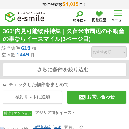
54,015
物件登録数
件！
閲覧履歴
メニュー
物件検索
360°内見可能物件特集｜久留米市周辺の不動産
の事ならイースマイル(3ページ目)
619
該当物件
棟
1449
空き数
件
さらに条件を絞り込む
チェックした物件をまとめて
検討リストに追加
お問い合わせ
アジリア博多イースト
賃貸｜マンション
鹿児島本線
「
吉塚
」駅 徒歩13分