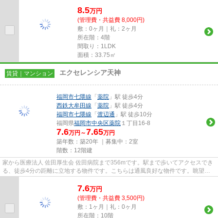
方も満足度の高いデザイナ...
8.5
万
円
(管理費・共益費 8,000円)
敷：0ヶ月｜礼：2ヶ月
所在階：4階
間取り：1LDK
面積：33.75㎡
エクセレンシア天神
賃貸｜マンション
福岡市七隈線
「
薬院
」駅 徒歩4分
西鉄大牟田線
「
薬院
」駅 徒歩4分
福岡市七隈線
「
渡辺通
」駅 徒歩10分
福岡県
福岡市中央区
薬院
１丁目16-8
7.6
7.65
万円～
万円
築年数：築20年 ｜募集中：
2室
階数：12階建
家から医療法人 佐田厚生会 佐田病院まで356mです。駅まで歩いてアクセスでき
る、徒歩4分の距離に立地する物件です。こちらは通風良好な物件です。眺望良
好な物件で魅力的です。福岡市...
7.6
万
円
(管理費・共益費 3,500円)
敷：1ヶ月｜礼：0ヶ月
所在階：10階