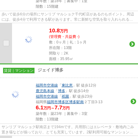
築年数：築18年 ｜募集中：
1室
階数：15階建
歩いて徒歩6分の場所にサンリブ マルショク千代町店があるのもポイント。周辺
には、徒歩4分で利用できる駅があります。常に新鮮な空気を取り入れられる通
風良好な間取りの物件。魅力的...
10.8
万
円
(管理費・共益費 -)
敷：0ヶ月｜礼：1ヶ月
所在階：13階
間取り：2K
面積：35.95㎡
ジェイド博多
賃貸｜マンション
福岡市空港線
「
東比恵
」駅 徒歩12分
鹿児島本線
「
博多
」駅 徒歩14分
福岡市空港線
「
祇園
」駅 徒歩23分
福岡県
福岡市博多区
博多駅南
２丁目3-13
6.1
7.7
万円～
万円
築年数：築23年 ｜募集中：
3室
階数：13階建
サンリブ マルショク駅南店まで194mです。共用部にはエレベータ・敷地内ごみ
置き場などが揃っており、とても充実しています。2駅利用可能なマンションな
ので行動範囲も広がります。物...