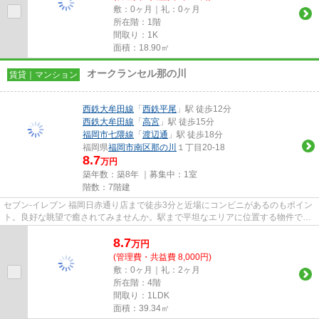
敷：0ヶ月｜礼：0ヶ月
所在階：1階
間取り：1K
面積：18.90㎡
オークランセル那の川
賃貸｜マンション
西鉄大牟田線
「
西鉄平尾
」駅 徒歩12分
西鉄大牟田線
「
高宮
」駅 徒歩15分
福岡市七隈線
「
渡辺通
」駅 徒歩18分
福岡県
福岡市南区
那の川
１丁目20-18
8.7
万円
築年数：築8年 ｜募集中：
1室
階数：7階建
セブン‐イレブン 福岡日赤通り店まで徒歩3分と近場にコンビニがあるのもポイン
ト。良好な眺望で癒されてみませんか。駅まで平坦なエリアに位置する物件で気
軽に散歩できるのもいいです...
8.7
万
円
(管理費・共益費 8,000円)
敷：0ヶ月｜礼：2ヶ月
所在階：4階
間取り：1LDK
面積：39.34㎡