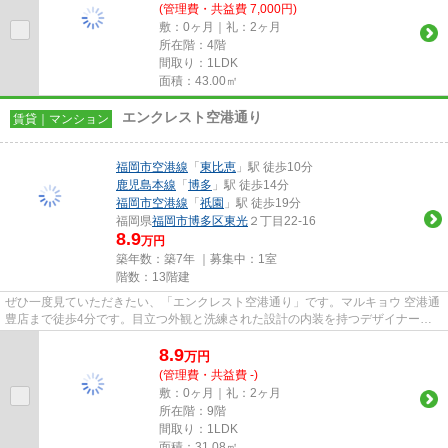
(管理費・共益費 7,000円)
敷：0ヶ月｜礼：2ヶ月
所在階：4階
間取り：1LDK
面積：43.00㎡
エンクレスト空港通り
賃貸｜マンション
福岡市空港線
「
東比恵
」駅 徒歩10分
鹿児島本線
「
博多
」駅 徒歩14分
福岡市空港線
「
祇園
」駅 徒歩19分
福岡県
福岡市博多区
東光
２丁目22-16
8.9
万円
築年数：築7年 ｜募集中：
1室
階数：13階建
ぜひ一度見ていただきたい、「エンクレスト空港通り」です。マルキョウ 空港通
豊店まで徒歩4分です。目立つ外観と洗練された設計の内装を持つデザイナー
ズ。共用部にはエレベータ・敷...
8.9
万
円
(管理費・共益費 -)
敷：0ヶ月｜礼：2ヶ月
所在階：9階
間取り：1LDK
面積：31.08㎡