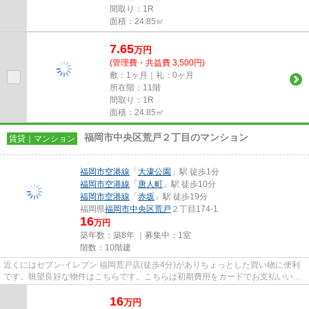
間取り：1R
面積：24.85㎡
7.65
万
円
(管理費・共益費 3,500円)
敷：1ヶ月｜礼：0ヶ月
所在階：11階
間取り：1R
面積：24.85㎡
福岡市中央区荒戸２丁目のマンション
賃貸｜マンション
福岡市空港線
「
大濠公園
」駅 徒歩1分
福岡市空港線
「
唐人町
」駅 徒歩10分
福岡市空港線
「
赤坂
」駅 徒歩19分
福岡県
福岡市中央区
荒戸
２丁目174-1
16
万円
築年数：築8年 ｜募集中：
1室
階数：10階建
近くにはセブン‐イレブン 福岡荒戸店(徒歩4分)がありちょっとした買い物に便利
です。眺望良好な物件はこちらです。こちらは初期費用をカードでお支払いいた
だける物件なので、支払い手...
16
万
円