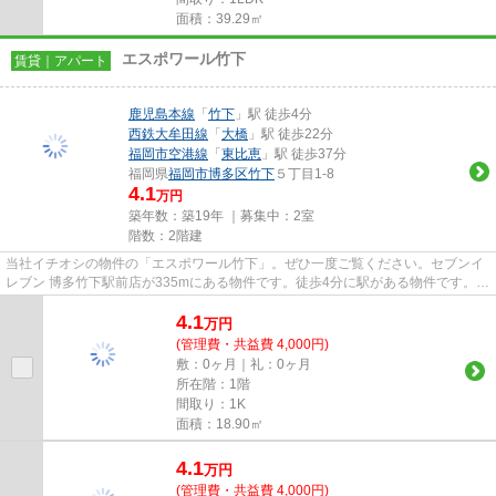
面積：39.29㎡
エスポワール竹下
賃貸｜アパート
鹿児島本線
「
竹下
」駅 徒歩4分
西鉄大牟田線
「
大橋
」駅 徒歩22分
福岡市空港線
「
東比恵
」駅 徒歩37分
福岡県
福岡市博多区
竹下
５丁目1-8
4.1
万円
築年数：築19年 ｜募集中：
2室
階数：2階建
当社イチオシの物件の「エスポワール竹下」。ぜひ一度ご覧ください。セブンイ
レブン 博多竹下駅前店が335mにある物件です。徒歩4分に駅がある物件です。道
が平坦だと買い物も快適にで...
4.1
万
円
(管理費・共益費 4,000円)
敷：0ヶ月｜礼：0ヶ月
所在階：1階
間取り：1K
面積：18.90㎡
4.1
万
円
(管理費・共益費 4,000円)