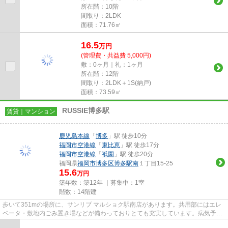
所在階：10階
間取り：2LDK
面積：71.76㎡
16.5
万
円
(管理費・共益費 5,000円)
敷：0ヶ月｜礼：1ヶ月
所在階：12階
間取り：2LDK＋1S(納戸)
面積：73.59㎡
RUSSIE博多駅
賃貸｜マンション
鹿児島本線
「
博多
」駅 徒歩10分
福岡市空港線
「
東比恵
」駅 徒歩17分
福岡市空港線
「
祇園
」駅 徒歩20分
福岡県
福岡市博多区
博多駅南
１丁目15-25
15.6
万円
築年数：築12年 ｜募集中：
1室
階数：14階建
歩いて351mの場所に、サンリブ マルショク駅南店があります。共用部にはエレ
ベータ・敷地内ごみ置き場などが備わっておりとても充実しています。病気予防
にもなる、通気性の良い快適な...