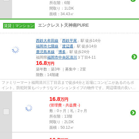
所在階：6階
間取り：1LDK
面積：34.43㎡
エンクレスト天神南PURE
賃貸｜マンション
西鉄大牟田線
「
西鉄平尾
」駅 徒歩14分
福岡市七隈線
「
渡辺通
」駅 徒歩14分
鹿児島本線
「
博多
」駅 徒歩24分
福岡県
福岡市中央区
清川
３丁目4-11
16.8
万円
築年数：築3年 ｜募集中：
2室
階数：14階建
ファミリーマート福岡清川三丁目店まで徒歩4分と近場にコンビニがあるのもポ
イント。防犯対策もバッチリなマンションタイプの物件です。周辺環境の良い14
階建ての建物です。共用部には...
16.8
万
円
(管理費・共益費 -)
敷：0ヶ月｜礼：2ヶ月
所在階：13階
間取り：2LDK
面積：50.12㎡