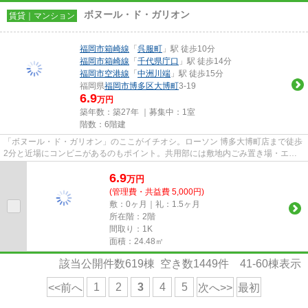
ボヌール・ド・ガリオン
賃貸｜マンション
福岡市箱崎線
「
呉服町
」駅 徒歩10分
福岡市箱崎線
「
千代県庁口
」駅 徒歩14分
福岡市空港線
「
中洲川端
」駅 徒歩15分
福岡県
福岡市博多区
大博町
3-19
6.9
万円
築年数：築27年 ｜募集中：
1室
階数：6階建
「ボヌール・ド・ガリオン」のここがイチオシ。ローソン 博多大博町店まで徒歩
2分と近場にコンビニがあるのもポイント。共用部には敷地内ごみ置き場・エレ
ベータなど様々な設備やサー...
6.9
万
円
(管理費・共益費 5,000円)
敷：0ヶ月｜礼：1.5ヶ月
所在階：2階
間取り：1K
面積：24.48㎡
該当公開件数
619
棟 空き数
1449
件
41-60
棟表示
1
2
3
4
5
<<前へ
次へ>>
最初