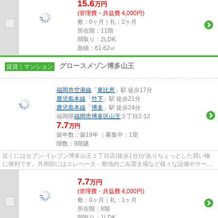
15.6
万
円
(管理費・共益費 4,000円)
敷：0ヶ月｜礼：2ヶ月
所在階：11階
間取り：2LDK
面積：61.62㎡
グロースメゾン博多山王
賃貸｜マンション
福岡市空港線
「
東比恵
」駅 徒歩17分
鹿児島本線
「
竹下
」駅 徒歩21分
鹿児島本線
「
博多
」駅 徒歩24分
福岡県
福岡市博多区
山王
２丁目2-12
7.7
万円
築年数：築19年 ｜募集中：
1室
階数：9階建
近くにはセブン-イレブン博多山王１丁目店(徒歩1分)がありちょっとした買い物
に便利です。共用部にはエレベータ・敷地内ごみ置き場など様々な設備やサービ
スが揃っているので便利です...
7.7
万
円
(管理費・共益費 4,000円)
敷：0ヶ月｜礼：1ヶ月
所在階：8階
間取り：1LDK