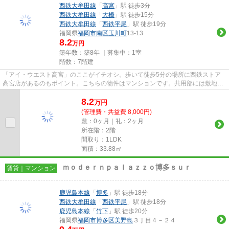
西鉄大牟田線
「
高宮
」駅 徒歩3分
西鉄大牟田線
「
大橋
」駅 徒歩15分
西鉄大牟田線
「
西鉄平尾
」駅 徒歩19分
福岡県
福岡市南区
玉川町
13-13
8.2
万円
築年数：築8年 ｜募集中：
1室
階数：7階建
「アイ・ウエスト高宮」のここがイチオシ。歩いて徒歩5分の場所に西鉄ストア
高宮店があるのもポイント。こちらの物件はマンションです。共用部には敷地内
ごみ置き場・エレベータなど...
8.2
万
円
(管理費・共益費 8,000円)
敷：0ヶ月｜礼：2ヶ月
所在階：2階
間取り：1LDK
面積：33.88㎡
ｍｏｄｅｒｎｐａｌａｚｚｏ博多ｓｕｒ
賃貸｜マンション
鹿児島本線
「
博多
」駅 徒歩18分
西鉄大牟田線
「
西鉄平尾
」駅 徒歩18分
鹿児島本線
「
竹下
」駅 徒歩20分
福岡県
福岡市博多区
美野島
３丁目４－２４