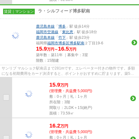
ラ・シルフィード博多駅南
賃貸｜マンション
鹿児島本線
「
博多
」駅 徒歩14分
福岡市空港線
「
東比恵
」駅 徒歩18分
鹿児島本線
「
竹下
」駅 徒歩23分
福岡県
福岡市博多区
博多駅南
２丁目19-6
15.9
16.5
万円～
万円
築年数：築11年 ｜募集中：
3室
階数：15階建
サンリブ マルショク駅南店まで281mです。エレベーター付きの物件です。多額
になる初期費用をカード決済すると、ポイントがおすすめに貯まります。築5年
でしっかりとした作りが特徴の...
15.9
万
円
(管理費・共益費 5,000円)
敷：0ヶ月｜礼：1ヶ月
所在階：3階
間取り：2LDK＋1S(納戸)
面積：73.59㎡
16.2
万
円
(管理費・共益費 5,000円)
敷：0ヶ月｜礼：1ヶ月