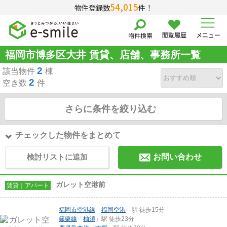
54,015
物件登録数
件！
閲覧履歴
メニュー
物件検索
福岡市博多区大井 賃貸、店舗、事務所一覧
2
該当物件
棟
2
空き数
件
さらに条件を絞り込む
チェックした物件をまとめて
検討リストに追加
お問い合わせ
ガレット空港前
賃貸｜アパート
福岡市空港線
「
福岡空港
」駅 徒歩15分
篠栗線
「
柚須
」駅 徒歩23分