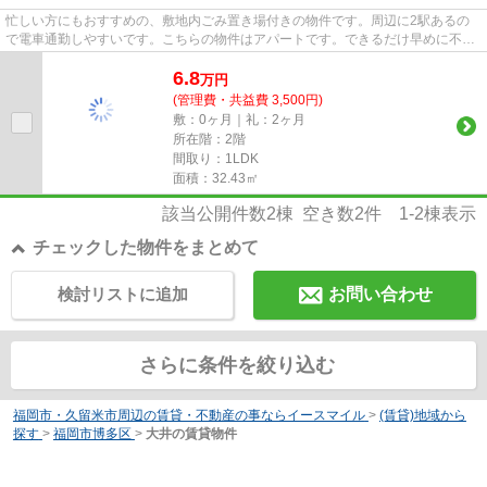
忙しい方にもおすすめの、敷地内ごみ置き場付きの物件です。周辺に2駅あるの
で電車通勤しやすいです。こちらの物件はアパートです。できるだけ早めに不動
産情報を集めたい方は当社スタ...
6.8
万
円
(管理費・共益費 3,500円)
敷：0ヶ月｜礼：2ヶ月
所在階：2階
間取り：1LDK
面積：32.43㎡
該当公開件数
2
棟 空き数
2
件
1-2
棟表示
チェックした物件をまとめて
検討リストに追加
お問い合わせ
さらに条件を絞り込む
福岡市・久留米市周辺の賃貸・不動産の事ならイースマイル
>
(賃貸)地域から
探す
>
福岡市博多区
>
大井の賃貸物件