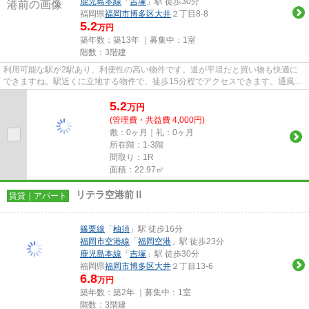
鹿児島本線
「
吉塚
」駅 徒歩30分
福岡県
福岡市博多区
大井
２丁目8-8
5.2
万円
築年数：築13年 ｜募集中：
1室
階数：3階建
利用可能な駅が2駅あり、利便性の高い物件です。道が平坦だと買い物も快適に
できますね。駅近くに立地する物件で、徒歩15分程でアクセスできます。通風シ
ステムが整った換気がしやすい...
5.2
万
円
(管理費・共益費 4,000円)
敷：0ヶ月｜礼：0ヶ月
所在階：1-3階
間取り：1R
面積：22.97㎡
リテラ空港前Ⅱ
賃貸｜アパート
篠栗線
「
柚須
」駅 徒歩16分
福岡市空港線
「
福岡空港
」駅 徒歩23分
鹿児島本線
「
吉塚
」駅 徒歩30分
福岡県
福岡市博多区
大井
２丁目13-6
6.8
万円
築年数：築2年 ｜募集中：
1室
階数：3階建