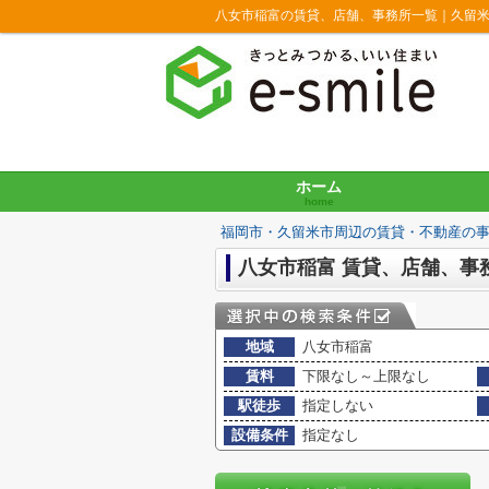
八女市稲富の賃貸、店舗、事務所一覧｜久留
ホーム
home
福岡市・久留米市周辺の賃貸・不動産の
八女市稲富 賃貸、店舗、事
地域
八女市稲富
賃料
下限なし～上限なし
駅徒歩
指定しない
設備条件
指定なし