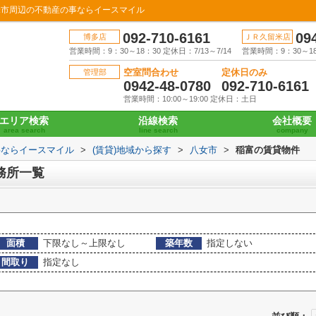
米市周辺の不動産の事ならイースマイル
092-710-6161
09
博多店
ＪＲ久留米店
営業時間：9：30～18：30 定休日：7/13～7/14
営業時間：9：30～18：
空室問合わせ
定休日のみ
管理部
0942-48-0780
092-710-6161
営業時間：10:00～19:00 定休日：土日
エリア検索
沿線検索
会社概要
area search
line search
company
事ならイースマイル
>
(賃貸)地域から探す
>
八女市
>
稲富の賃貸物件
務所一覧
面積
下限なし～上限なし
築年数
指定しない
間取り
指定なし