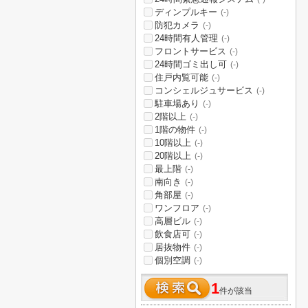
ディンプルキー
(-)
防犯カメラ
(-)
24時間有人管理
(-)
フロントサービス
(-)
24時間ゴミ出し可
(-)
住戸内覧可能
(-)
コンシェルジュサービス
(-)
駐車場あり
(-)
2階以上
(-)
1階の物件
(-)
10階以上
(-)
20階以上
(-)
最上階
(-)
南向き
(-)
角部屋
(-)
ワンフロア
(-)
高層ビル
(-)
飲食店可
(-)
居抜物件
(-)
個別空調
(-)
1
件が該当