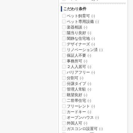
こだわり条件
ペット飼育可
(-)
ペット専用設備
(-)
楽器相談
(-)
陽当り良好
(-)
閑静な住宅地
(-)
デザイナーズ
(-)
リノベーション済
(-)
保証人不要
(-)
事務所可
(-)
２人入居可
(-)
バリアフリー
(-)
分割可
(-)
分譲タイプ
(-)
管理人常駐
(-)
眺望良好
(-)
二世帯住宅
(-)
フリーレント
(-)
カードキー
(-)
オープンハウス
(-)
外国人可
(-)
ガスコンロ設置可
(-)