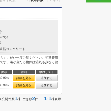
表示件数：
分
歩89分
分
鉄筋コンクリート
Ａ」。ぜひ一度ご覧ください。初期費用
です。陽が当たる物件は湿気も少なく健
面積
詳細
検討リスト
39.90㎡
詳細を見る
追加する
39.90㎡
詳細を見る
追加する
1
2
1-1
当公開件数
棟 空き数
件
棟表示