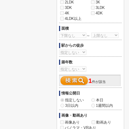
2LDK
3K
3DK
3LDK
4K
4DK
4LDK以上
面積
～
駅からの徒歩
築年数
1
件が該当
情報公開日
指定しない
本日
3日以内
1週間以内
画像・動画あり
画像あり
動画あり
パノラマ・VRあり