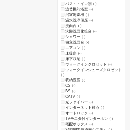
バス・トイレ別
(-)
追焚機能浴室
(-)
浴室乾燥機
(-)
温水洗浄便座
(-)
洗面台
(-)
洗髪洗面化粧台
(-)
シャワー
(-)
独立洗面台
(-)
エアコン
(-)
床暖房
(-)
床下収納
(-)
ウォークインクロゼット
(-)
ウォークインシューズクロゼット
(-)
収納豊富
(-)
CS
(-)
BS
(-)
CATV
(-)
光ファイバー
(-)
インターネット対応
(-)
オートロック
(-)
TVモニタ付インターホン
(-)
宅配ボックス
(-)
24時間緊急通報システム
(-)