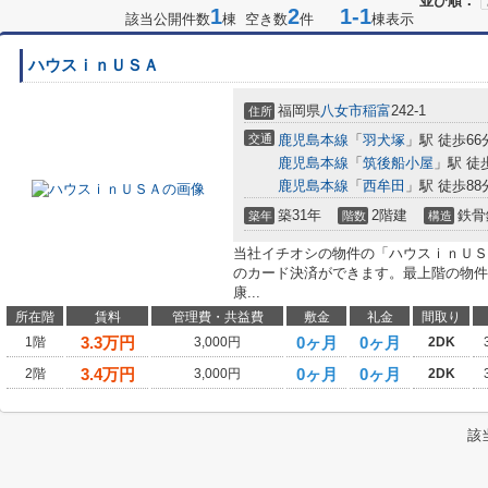
並び順：
1
2
1-1
該当公開件数
棟 空き数
件
棟表示
ハウスｉｎＵＳＡ
福岡県
八女市
稲富
242-1
住所
交通
鹿児島本線
「
羽犬塚
」駅 徒歩66
鹿児島本線
「
筑後船小屋
」駅 徒
鹿児島本線
「
西牟田
」駅 徒歩88
築31年
2階建
鉄骨
築年
階数
構造
当社イチオシの物件の「ハウスｉｎＵＳ
のカード決済ができます。最上階の物件
康...
所在階
賃料
管理費・共益費
敷金
礼金
間取り
3.3
万円
0ヶ月
0ヶ月
1階
3,000円
2DK
3.4
万円
0ヶ月
0ヶ月
2階
3,000円
2DK
該