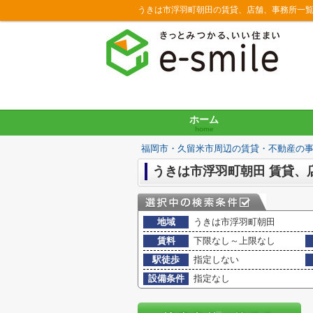
うきは市浮羽町朝田の賃貸、店舗、事務所一
ホーム
home
福岡市・久留米市周辺の賃貸・不動産の
うきは市浮羽町朝田 賃貸、
地域
うきは市浮羽町朝田
賃料
下限なし～上限なし
駅徒歩
指定しない
設備条件
指定なし