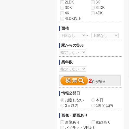
2LDK
3K
3DK
3LDK
4K
4DK
4LDK以上
面積
～
駅からの徒歩
築年数
2
件が該当
情報公開日
指定しない
本日
3日以内
1週間以内
画像・動画あり
画像あり
動画あり
パノラマ・VRあり