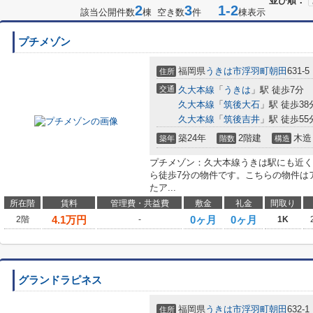
並び順：
2
3
1-2
該当公開件数
棟 空き数
件
棟表示
プチメゾン
福岡県
うきは市
浮羽町朝田
631-5
住所
交通
久大本線
「
うきは
」駅 徒歩7分
久大本線
「
筑後大石
」駅 徒歩38
久大本線
「
筑後吉井
」駅 徒歩55
築24年
2階建
木造
築年
階数
構造
プチメゾン：久大本線うきは駅にも近く
ら徒歩7分の物件です。こちらの物件は
たア...
所在階
賃料
管理費・共益費
敷金
礼金
間取り
4.1
万円
0ヶ月
0ヶ月
2階
-
1K
グランドラピネス
福岡県
うきは市
浮羽町朝田
632-1
住所