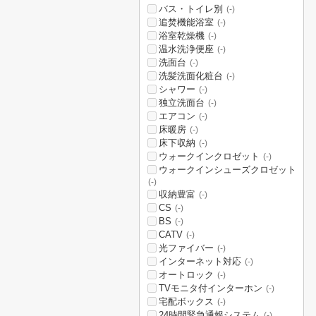
バス・トイレ別
(-)
追焚機能浴室
(-)
浴室乾燥機
(-)
温水洗浄便座
(-)
洗面台
(-)
洗髪洗面化粧台
(-)
シャワー
(-)
独立洗面台
(-)
エアコン
(-)
床暖房
(-)
床下収納
(-)
ウォークインクロゼット
(-)
ウォークインシューズクロゼット
(-)
収納豊富
(-)
CS
(-)
BS
(-)
CATV
(-)
光ファイバー
(-)
インターネット対応
(-)
オートロック
(-)
TVモニタ付インターホン
(-)
宅配ボックス
(-)
24時間緊急通報システム
(-)