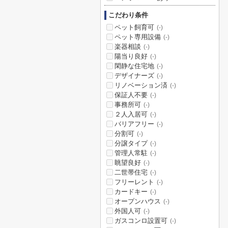
こだわり条件
ペット飼育可
(-)
ペット専用設備
(-)
楽器相談
(-)
陽当り良好
(-)
閑静な住宅地
(-)
デザイナーズ
(-)
リノベーション済
(-)
保証人不要
(-)
事務所可
(-)
２人入居可
(-)
バリアフリー
(-)
分割可
(-)
分譲タイプ
(-)
管理人常駐
(-)
眺望良好
(-)
二世帯住宅
(-)
フリーレント
(-)
カードキー
(-)
オープンハウス
(-)
外国人可
(-)
ガスコンロ設置可
(-)