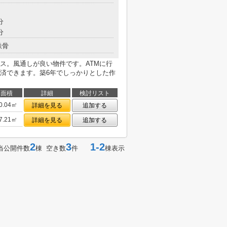
分
分
鉄骨
ス。風通しが良い物件です。ATMに行
済できます。築6年でしっかりとした作
面積
詳細
検討リスト
0.04㎡
詳細を見る
追加する
7.21㎡
詳細を見る
追加する
2
3
1-2
当公開件数
棟 空き数
件
棟表示