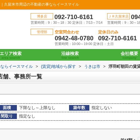
覧｜久留米市周辺の不動産の事ならイースマイル
092-710-6161
09
博多店
ＪＲ久留米店
営業時間：9：30～18：30 定休日：7/13～7/14
営業時間：9：30～18：
空室問合わせ
定休日のみ
管理部
0942-48-0780
092-710-6161
営業時間：10:00～19:00 定休日：土日
エリア検索
沿線検索
会社概要
area search
line search
company
事ならイースマイル
>
(賃貸)地域から探す
>
うきは市
>
浮羽町朝田の賃
店舗、事務所一覧
面積
下限なし～上限なし
築年数
指定しない
間取り
指定なし