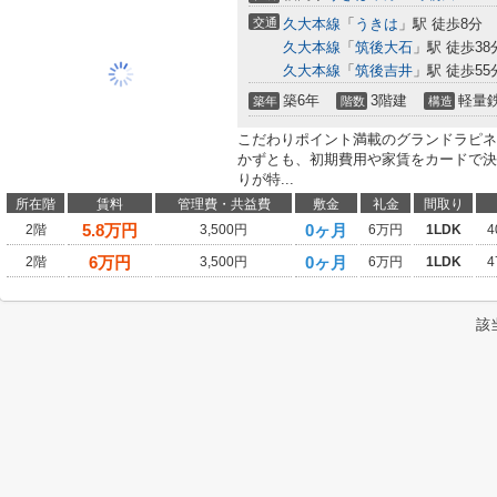
交通
久大本線
「
うきは
」駅 徒歩8分
久大本線
「
筑後大石
」駅 徒歩38
久大本線
「
筑後吉井
」駅 徒歩55
築6年
3階建
軽量
築年
階数
構造
こだわりポイント満載のグランドラピネ
かずとも、初期費用や家賃をカードで決
りが特...
所在階
賃料
管理費・共益費
敷金
礼金
間取り
5.8
万円
0ヶ月
2階
3,500円
6万円
1LDK
4
6
万円
0ヶ月
2階
3,500円
6万円
1LDK
4
該