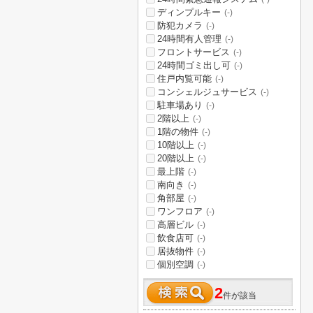
ディンプルキー
(-)
防犯カメラ
(-)
24時間有人管理
(-)
フロントサービス
(-)
24時間ゴミ出し可
(-)
住戸内覧可能
(-)
コンシェルジュサービス
(-)
駐車場あり
(-)
2階以上
(-)
1階の物件
(-)
10階以上
(-)
20階以上
(-)
最上階
(-)
南向き
(-)
角部屋
(-)
ワンフロア
(-)
高層ビル
(-)
飲食店可
(-)
居抜物件
(-)
個別空調
(-)
2
件が該当