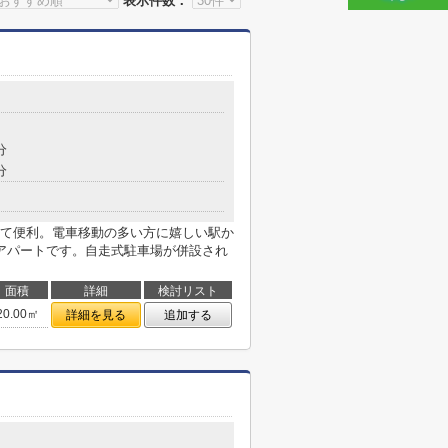
表示件数：
分
分
て便利。電車移動の多い方に嬉しい駅か
アパートです。自走式駐車場が併設され
面積
詳細
検討リスト
20.00㎡
詳細を見る
追加する