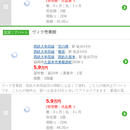
(管理費・共益費 -)
敷：0ヶ月｜礼：1ヶ月
所在階：2階
間取り：2DK
面積：42.00㎡
ヴィラ壱番館
賃貸｜アパート
西鉄大牟田線
「
宮の陣
」駅 徒歩14分
西鉄大牟田線
「
櫛原
」駅 徒歩14分
西鉄大牟田線
「
西鉄久留米
」駅 徒歩25分
福岡県
久留米市
東櫛原町
2838-1
5.9
万円
築年数：築24年 ｜募集中：
1室
階数：2階建
ヴィラ壱番館：西鉄大牟田線宮の陣駅にも近くて便利。こちらの物件はアパート
です。こちらの物件は、駅へも徒歩14分と歩いてアクセスできます。夏場の電気
代も安く抑えられる通風良好...
5.9
万
円
(管理費・共益費 -)
敷：0ヶ月｜礼：3ヶ月
所在階：1階
間取り：2DK
面積：46.20㎡