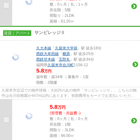
敷：0ヶ月｜礼：1ヶ月
所在階：5階
間取り：2LDK
面積：61.20㎡
サンビレッジⅡ
賃貸｜アパート
久大本線
「
久留米大学前
」駅 徒歩18分
西鉄大牟田線
「
櫛原
」駅 徒歩25分
西鉄甘木線
「
五郎丸
」駅 徒歩34分
福岡県
久留米市
合川町
1156-12
5.8
万円
築年数：築34年 ｜募集中：
1室
階数：2階建
久留米市近辺での物件情報：大好評のあの物件「サンビレッジⅡ」。こちらの物
件は合川幼稚園が447m以内にあります。初期費用をカードでお支払いいただけ
るので、カードで決済したい方に...
5.8
万
円
(管理費・共益費 -)
敷：0ヶ月｜礼：0ヶ月
所在階：1階
間取り：3LDK
面積：66.00㎡