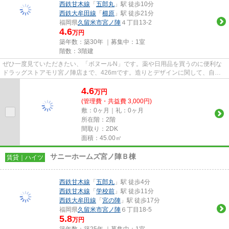
西鉄甘木線
「
五郎丸
」駅 徒歩10分
西鉄大牟田線
「
櫛原
」駅 徒歩21分
福岡県
久留米市
宮ノ陣
４丁目13-2
4.6
万円
築年数：築30年 ｜募集中：
1室
階数：3階建
ぜひ一度見ていただきたい、「ボヌールN」です。薬や日用品を買うのに便利な
ドラッグストアモリ宮ノ陣店まで、426mです。造りとデザインに関して、自信
をもって情報を提供できるマンシ...
4.6
万
円
(管理費・共益費 3,000円)
敷：0ヶ月｜礼：0ヶ月
所在階：2階
間取り：2DK
面積：45.00㎡
サニーホームズ宮ノ陣Ｂ棟
賃貸｜ハイツ
西鉄甘木線
「
五郎丸
」駅 徒歩4分
西鉄甘木線
「
学校前
」駅 徒歩11分
西鉄大牟田線
「
宮の陣
」駅 徒歩17分
福岡県
久留米市
宮ノ陣
６丁目18-5
5.8
万円
築年数：築25年 ｜募集中：
1室