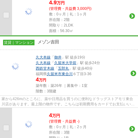
4.9
万
円
(管理費・共益費 3,000円)
敷：0ヶ月｜礼：1ヶ月
所在階：2階
間取り：2LDK
面積：56.30㎡
メゾン吉田
賃貸｜マンション
久大本線
「
御井
」駅 徒歩19分
久大本線
「
久留米大学前
」駅 徒歩24分
西鉄甘木線
「
五郎丸
」駅 徒歩40分
福岡県
久留米市
東合川
６丁目3-36
4
万円
築年数：築26年 ｜募集中：
1室
階数：3階建
家から426mのところに、薬や日用品を買うのに便利なドラッグストアモリ東合
川店があります。最上階の物件です。こちらは初期費用をカードでお支払いいた
だける物件です。こちらの物件...
4
万
円
(管理費・共益費 -)
敷：0ヶ月｜礼：2ヶ月
所在階：3階
間取り：1R