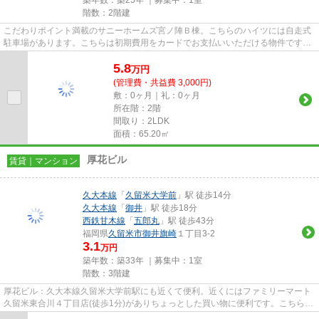
階数：2階建
こだわりポイント満載のサニーホームズ宮ノ陣Ｂ棟。こちらのハイツには自走式
駐車場があります。こちらは初期費用をカードでお支払いいただける物件です。
空気の入れ替えも簡単におこ...
5.8
万
円
(管理費・共益費 3,000円)
敷：0ヶ月｜礼：0ヶ月
所在階：2階
間取り：2LDK
面積：65.20㎡
厚花ビル
賃貸｜マンション
久大本線
「
久留米大学前
」駅 徒歩14分
久大本線
「
御井
」駅 徒歩18分
西鉄甘木線
「
五郎丸
」駅 徒歩43分
福岡県
久留米市
御井旗崎
１丁目3-2
3.1
万円
築年数：築33年 ｜募集中：
1室
階数：3階建
厚花ビル：久大本線久留米大学前駅にも近くて便利。近くにはファミリーマート
久留米東合川４丁目店(徒歩1分)がありちょっとした買い物に便利です。こちらの
物件、通風良好な居住環境で...