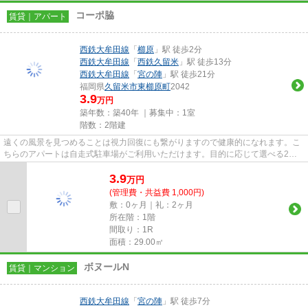
コーポ脇
賃貸｜アパート
西鉄大牟田線
「
櫛原
」駅 徒歩2分
西鉄大牟田線
「
西鉄久留米
」駅 徒歩13分
西鉄大牟田線
「
宮の陣
」駅 徒歩21分
福岡県
久留米市
東櫛原町
2042
3.9
万円
築年数：築40年 ｜募集中：
1室
階数：2階建
遠くの風景を見つめることは視力回復にも繋がりますので健康的になれます。こ
ちらのアパートは自走式駐車場がご利用いただけます。目的に応じて選べる2駅
利用可能なアパートです。乗駅...
3.9
万
円
(管理費・共益費 1,000円)
敷：0ヶ月｜礼：2ヶ月
所在階：1階
間取り：1R
面積：29.00㎡
ボヌールN
賃貸｜マンション
西鉄大牟田線
「
宮の陣
」駅 徒歩7分