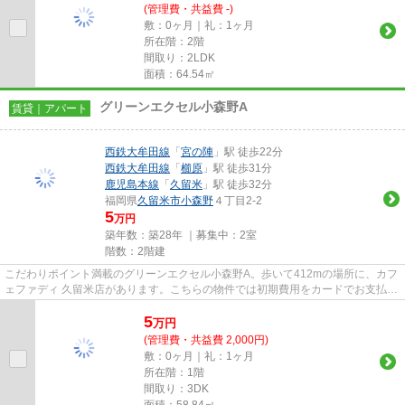
(管理費・共益費 -)
敷：0ヶ月｜礼：1ヶ月
所在階：2階
間取り：2LDK
面積：64.54㎡
グリーンエクセル小森野A
賃貸｜アパート
西鉄大牟田線
「
宮の陣
」駅 徒歩22分
西鉄大牟田線
「
櫛原
」駅 徒歩31分
鹿児島本線
「
久留米
」駅 徒歩32分
福岡県
久留米市
小森野
４丁目2-2
5
万円
築年数：築28年 ｜募集中：
2室
階数：2階建
こだわりポイント満載のグリーンエクセル小森野A。歩いて412mの場所に、カフ
ェファディ 久留米店があります。こちらの物件では初期費用をカードでお支払い
いただけます。通風良好な物...
5
万
円
(管理費・共益費 2,000円)
敷：0ヶ月｜礼：1ヶ月
所在階：1階
間取り：3DK
面積：58.84㎡