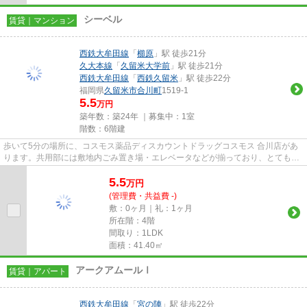
シーベル
賃貸｜マンション
西鉄大牟田線
「
櫛原
」駅 徒歩21分
久大本線
「
久留米大学前
」駅 徒歩21分
西鉄大牟田線
「
西鉄久留米
」駅 徒歩22分
福岡県
久留米市
合川町
1519-1
5.5
万円
築年数：築24年 ｜募集中：
1室
階数：6階建
歩いて5分の場所に、コスモス薬品ディスカウントドラッグコスモス 合川店があ
ります。共用部には敷地内ごみ置き場・エレベータなどが揃っており、とても充
実しています。こだわり条件...
5.5
万
円
(管理費・共益費 -)
敷：0ヶ月｜礼：1ヶ月
所在階：4階
間取り：1LDK
面積：41.40㎡
アークアムールⅠ
賃貸｜アパート
西鉄大牟田線
「
宮の陣
」駅 徒歩22分