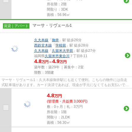
所在階：2階
間取り：3DK
面積：56.96㎡
マーサ・リヴェール1
賃貸｜アパート
久大本線
「
御井
」駅 徒歩26分
西鉄甘木線
「
学校前
」駅 徒歩28分
久大本線
「
久留米大学前
」駅 徒歩27分
福岡県
久留米市
東合川
７丁目8-11
4.8
4.9
万円～
万円
築年数：築29年 ｜募集中：
2室
階数：3階建
マーサ・リヴェール1：久大本線御井駅にも近くて便利。こちらの物件には自走
式駐車場があります。カード決済であれば、現金が手元になくてもお支払いでき
ます。こちらの物件はアパート...
4.8
万
円
(管理費・共益費 3,000円)
敷：0ヶ月｜礼：3万円
所在階：1階
間取り：2LDK
面積：56.30㎡