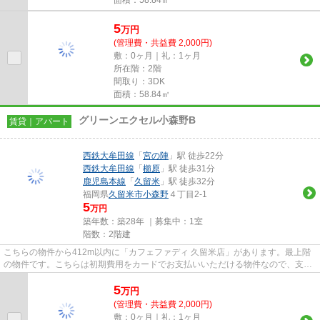
5
万
円
(管理費・共益費 2,000円)
敷：0ヶ月｜礼：1ヶ月
所在階：2階
間取り：3DK
面積：58.84㎡
グリーンエクセル小森野B
賃貸｜アパート
西鉄大牟田線
「
宮の陣
」駅 徒歩22分
西鉄大牟田線
「
櫛原
」駅 徒歩31分
鹿児島本線
「
久留米
」駅 徒歩32分
福岡県
久留米市
小森野
４丁目2-1
5
万円
築年数：築28年 ｜募集中：
1室
階数：2階建
こちらの物件から412m以内に「カフェファディ 久留米店」があります。最上階
の物件です。こちらは初期費用をカードでお支払いいただける物件なので、支払
い手続きの手間が省けます。こ...
5
万
円
(管理費・共益費 2,000円)
敷：0ヶ月｜礼：1ヶ月