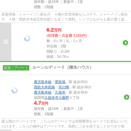
築年数：築18年 ｜募集中：
1室
階数：2階建
新着情報：シャーメゾン新合川 Ａ棟の空室情報ならコチラ。シャーメゾン新合
川 Ａ棟：西鉄甘木線五郎丸駅にも近くて便利。シンプルながらも風の通り道が
しっかり造られているハイツ...
6.2
万
円
(管理費・共益費 3,500円)
敷：0ヶ月｜礼：1ヶ月
所在階：2階
間取り：2LDK
面積：54.76㎡
ルーンルディーⅡ（積水ハウス）
賃貸｜アパート
鹿児島本線
「
肥前旭
」駅 徒歩30分
西鉄大牟田線
「
宮の陣
」駅 徒歩36分
鹿児島本線
「
久留米
」駅 徒歩38分
福岡県
久留米市
小森野
２丁目
4.7
万円
築年数：築19年 ｜募集中：
1室
階数：2階建
最上階のアパートです。こちらのアパートでは初期費用をカードでお支払いいた
だけます。こちらの物件はアパートです。気軽にごみを捨てることができて便利