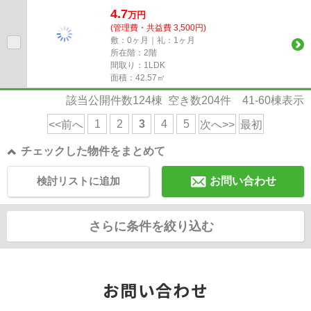
な敷地内ごみ置き場つきの物...
4.7
万
円
(管理費・共益費 3,500円)
敷：0ヶ月｜礼：1ヶ月
所在階：2階
間取り：1LDK
面積：42.57㎡
該当公開件数
124
棟 空き数
204
件
41-60
棟表示
1
2
3
4
5
<<前へ
次へ>>
最初
チェックした物件をまとめて
検討リストに追加
お問い合わせ
さらに条件を絞り込む
お問い合わせ