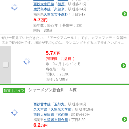
西鉄大牟田線
「
櫛原
」駅 徒歩31分
鹿児島本線
「
久留米
」駅 徒歩34分
福岡県
久留米市
小森野
４丁目3-17
5.7
万円
築年数：築27年 ｜募集中：
1室
階数：3階建
ぜひ一度見ていただきたい、「アークアムールⅠ」です。カフェファディ 久留米
店まで徒歩6分です。場所が平坦なのは、ランニングをする上で抑えたいポイン
トですね。忙しい方にもおすす...
5.7
万
円
(管理費・共益費 -)
敷：0ヶ月｜礼：1ヶ月
所在階：3階
間取り：2LDK
面積：57.00㎡
シャーメゾン新合川 Ａ棟
賃貸｜ハイツ
西鉄甘木線
「
五郎丸
」駅 徒歩38分
久大本線
「
久留米大学前
」駅 徒歩19分
西鉄大牟田線
「
宮の陣
」駅 徒歩30分
福岡県
久留米市
新合川
１丁目8-29
6.2
万円