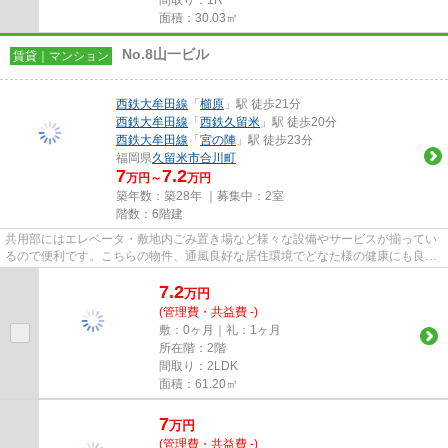
面積：30.03㎡
No.8山一ビル
賃貸｜マンション
西鉄大牟田線
「
櫛原
」駅 徒歩21分
西鉄大牟田線
「
西鉄久留米
」駅 徒歩20分
西鉄大牟田線
「
宮の陣
」駅 徒歩23分
福岡県
久留米市
合川町
7
7.2
万円～
万円
築年数：築28年 ｜募集中：
2室
階数：6階建
共用部にはエレベータ・敷地内ごみ置き場など様々な設備やサービスが揃ってい
るので便利です。こちらの物件、通風良好な居住環境でどなた様の健康にも良い
おすすめの物件です。こちら...
7.2
万
円
(管理費・共益費 -)
敷：0ヶ月｜礼：1ヶ月
所在階：2階
間取り：2LDK
面積：61.20㎡
7
万
円
(管理費・共益費 -)