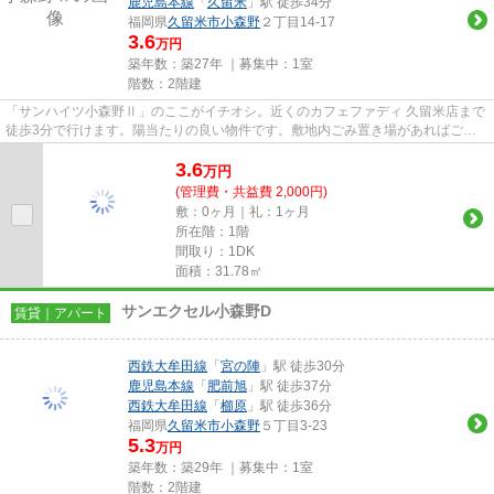
鹿児島本線
「
久留米
」駅 徒歩34分
福岡県
久留米市
小森野
２丁目14-17
3.6
万円
築年数：築27年 ｜募集中：
1室
階数：2階建
「サンハイツ小森野Ⅱ」のここがイチオシ。近くのカフェファディ 久留米店まで
徒歩3分で行けます。陽当たりの良い物件です。敷地内ごみ置き場があればごみ
をもって歩く距離も少なくてす...
3.6
万
円
(管理費・共益費 2,000円)
敷：0ヶ月｜礼：1ヶ月
所在階：1階
間取り：1DK
面積：31.78㎡
サンエクセル小森野D
賃貸｜アパート
西鉄大牟田線
「
宮の陣
」駅 徒歩30分
鹿児島本線
「
肥前旭
」駅 徒歩37分
西鉄大牟田線
「
櫛原
」駅 徒歩36分
福岡県
久留米市
小森野
５丁目3-23
5.3
万円
築年数：築29年 ｜募集中：
1室
階数：2階建