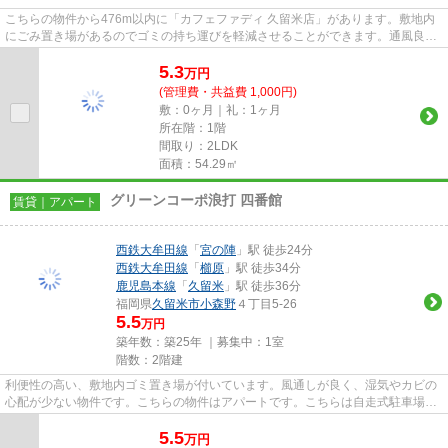
こちらの物件から476m以内に「カフェファディ 久留米店」があります。敷地内
にごみ置き場があるのでゴミの持ち運びを軽減させることができます。通風良好
なアパートはいつでも気持ちの...
5.3
万
円
(管理費・共益費 1,000円)
敷：0ヶ月｜礼：1ヶ月
所在階：1階
間取り：2LDK
面積：54.29㎡
グリーンコーポ浪打 四番館
賃貸｜アパート
西鉄大牟田線
「
宮の陣
」駅 徒歩24分
西鉄大牟田線
「
櫛原
」駅 徒歩34分
鹿児島本線
「
久留米
」駅 徒歩36分
福岡県
久留米市
小森野
４丁目5-26
5.5
万円
築年数：築25年 ｜募集中：
1室
階数：2階建
利便性の高い、敷地内ゴミ置き場が付いています。風通しが良く、湿気やカビの
心配が少ない物件です。こちらの物件はアパートです。こちらは自走式駐車場付
きの物件です。物件情報が豊...
5.5
万
円