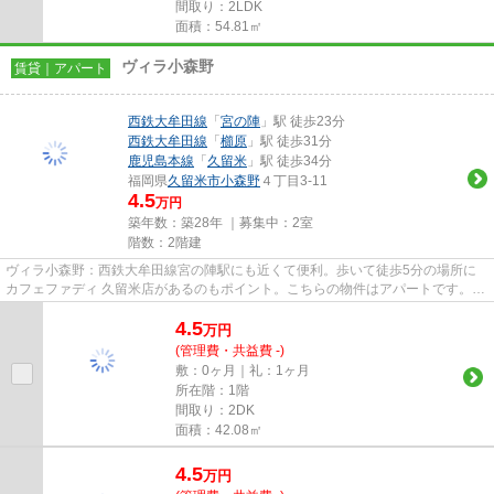
間取り：2LDK
面積：54.81㎡
ヴィラ小森野
賃貸｜アパート
西鉄大牟田線
「
宮の陣
」駅 徒歩23分
西鉄大牟田線
「
櫛原
」駅 徒歩31分
鹿児島本線
「
久留米
」駅 徒歩34分
福岡県
久留米市
小森野
４丁目3-11
4.5
万円
築年数：築28年 ｜募集中：
2室
階数：2階建
ヴィラ小森野：西鉄大牟田線宮の陣駅にも近くて便利。歩いて徒歩5分の場所に
カフェファディ 久留米店があるのもポイント。こちらの物件はアパートです。上
階無しの物件は素晴らしいの...
4.5
万
円
(管理費・共益費 -)
敷：0ヶ月｜礼：1ヶ月
所在階：1階
間取り：2DK
面積：42.08㎡
4.5
万
円