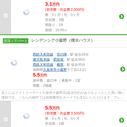
3.1
万
円
(管理費・共益費 2,000円)
敷：0ヶ月｜礼：0ヶ月
所在階：3階
間取り：1R
面積：19.00㎡
レシデンシア小森野（積水ハウス）
賃貸｜アパート
西鉄大牟田線
「
宮の陣
」駅 徒歩28分
鹿児島本線
「
肥前旭
」駅 徒歩38分
西鉄大牟田線
「
櫛原
」駅 徒歩35分
福岡県
久留米市
小森野
５丁目13-21
5.5
万円
築年数：築21年 ｜募集中：
1室
階数：2階建
近くにはファミリーマート久留米小森野店(徒歩5分)がありちょっとした買い物に
便利です。こちらの物件では初期費用をカードでお支払いいただけます。アレル
ギー予防に適した、通気性の...
5.5
万
円
(管理費・共益費 3,500円)
敷：0ヶ月｜礼：0ヶ月
所在階：1階