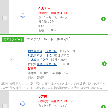
4.6
万
円
(管理費・共益費 3,000円)
敷：1ヶ月｜礼：0ヶ月
所在階：2階
間取り：1K
面積：30.00㎡
エスポワール・ド・弥生が丘
賃貸｜アパート
鹿児島本線
「
弥生が丘
」駅 徒歩13分
鹿児島本線
「
田代
」駅 徒歩31分
甘木鉄道
「
立野
」駅 徒歩36分
佐賀県
鳥栖市
弥生が丘
６丁目50
5
万円
築年数：築18年 ｜募集中：
1室
階数：2階建
風通しが良好なので、夏も涼しい風がはいってきます。徒歩13分で駅へのアクセ
スが可能な物件です。やっぱり気になる上の階の音。上階無しの物件は大丈夫で
す。こちらの物件はアパート...
5
万
円
(管理費・共益費 2,500円)
敷：0ヶ月｜礼：1ヶ月