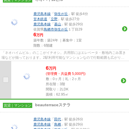
鹿児島本線
「
弥生が丘
」駅 徒歩4分
甘木鉄道
「
立野
」駅 徒歩27分
鹿児島本線
「
基山
」駅 徒歩29分
佐賀県
鳥栖市
弥生が丘
１丁目29
6
万円
築年数：築24年 ｜募集中：
1室
階数：6階建
「ネオハイムビル」のここがイチオシ。共用部にはエレベータ・敷地内ごみ置き
場などが揃っております。2駅利用可能なマンションなので行動範囲も広がりま
す。こちらは初期費用をカード...
6
万
円
(管理費・共益費 5,000円)
敷：0ヶ月｜礼：2ヶ月
所在階：3階
間取り：2LDK
面積：62.95㎡
beauterraceステラ
賃貸｜マンション
鹿児島本線
「
田代
」駅 徒歩26分
鹿児島本線
「
鳥栖
」駅 徒歩29分