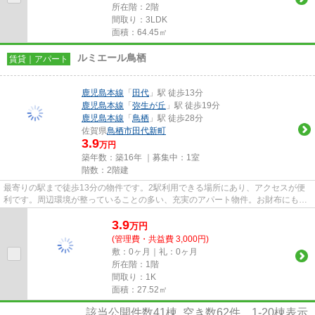
所在階：2階
間取り：3LDK
面積：64.45㎡
ルミエール鳥栖
賃貸｜アパート
鹿児島本線
「
田代
」駅 徒歩13分
鹿児島本線
「
弥生が丘
」駅 徒歩19分
鹿児島本線
「
鳥栖
」駅 徒歩28分
佐賀県
鳥栖市
田代新町
3.9
万円
築年数：築16年 ｜募集中：
1室
階数：2階建
最寄りの駅まで徒歩13分の物件です。2駅利用できる場所にあり、アクセスが便
利です。周辺環境が整っていることの多い、充実のアパート物件。お財布にも優
しい、照明要らずの明るい物件...
3.9
万
円
(管理費・共益費 3,000円)
敷：0ヶ月｜礼：0ヶ月
所在階：1階
間取り：1K
面積：27.52㎡
該当公開件数
41
棟 空き数
62
件
1-20
棟表示