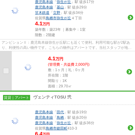
鹿児島本線
「
弥生が丘
」駅 徒歩17分
鹿児島本線
「
基山
」駅 徒歩29分
甘木鉄道
「
立野
」駅 徒歩34分
佐賀県
鳥栖市
弥生が丘
４丁目
4.1
万円
築年数：築23年 ｜募集中：
1室
階数：2階建
アンビションⅡ：鹿児島本線弥生が丘駅にも近くて便利。利用可能な駅が2駅あ
り、利便性の高い物件です。こちらの物件はアパートです。当社スタッフが地域
の賃貸情報をご提供いたします...
4.1
万
円
(管理費・共益費 2,000円)
敷：1ヶ月｜礼：0ヶ月
所在階：1階
間取り：1K
面積：29.70㎡
ヴェンティTOSU 弐
賃貸｜アパート
鹿児島本線
「
田代
」駅 徒歩19分
鹿児島本線
「
鳥栖
」駅 徒歩20分
鹿児島本線
「
弥生が丘
」駅 徒歩36分
佐賀県
鳥栖市
鎗田町
410-3
6.4
万円