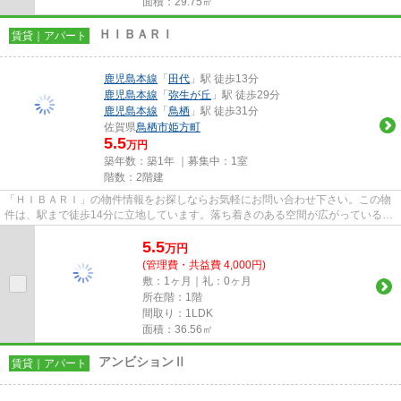
面積：29.75㎡
ＨＩＢＡＲＩ
賃貸｜アパート
鹿児島本線
「
田代
」駅 徒歩13分
鹿児島本線
「
弥生が丘
」駅 徒歩29分
鹿児島本線
「
鳥栖
」駅 徒歩31分
佐賀県
鳥栖市
姫方町
5.5
万円
築年数：築1年 ｜募集中：
1室
階数：2階建
「ＨＩＢＡＲＩ」の物件情報をお探しならお気軽にお問い合わせ下さい。この物
件は、駅まで徒歩14分に立地しています。落ち着きのある空間が広がっている、
2025年築の物件です。設備が...
5.5
万
円
(管理費・共益費 4,000円)
敷：1ヶ月｜礼：0ヶ月
所在階：1階
間取り：1LDK
面積：36.56㎡
アンビションⅡ
賃貸｜アパート