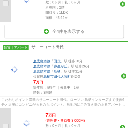
敷：0ヶ月｜礼：0ヶ月
所在階：2階
間取り：1LDK
面積：43.62㎡
全4件を表示する
サニーコート田代
賃貸｜アパート
鹿児島本線
「
田代
」駅 徒歩18分
鹿児島本線
「
弥生が丘
」駅 徒歩26分
鹿児島本線
「
鳥栖
」駅 徒歩31分
佐賀県
鳥栖市
田代大官町
842-3
7
万円
築年数：築9年 ｜募集中：
1室
階数：3階建
こだわりポイント満載のサニーコート田代。ローソン 鳥栖インター店まで徒歩6
分と近場にコンビニがあるのもポイント。敷地内にごみ置き場のあるアパートで
す。築9年の物件です。当社ス...
7
万
円
(管理費・共益費 3,000円)
敷：0ヶ月｜礼：0ヶ月