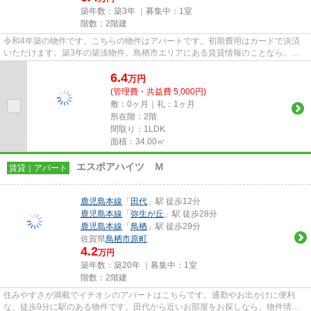
築年数：築3年 ｜募集中：
1室
階数：2階建
令和4年築の物件です。こちらの物件はアパートです。初期費用はカードで決済
いただけます。築3年の築浅物件。鳥栖市エリアにある賃貸情報のことなら、地
域に密着した当社へお任せ下さ...
6.4
万
円
(管理費・共益費 5,000円)
敷：0ヶ月｜礼：1ヶ月
所在階：2階
間取り：1LDK
面積：34.00㎡
エスポアハイツ Ｍ
賃貸｜アパート
鹿児島本線
「
田代
」駅 徒歩12分
鹿児島本線
「
弥生が丘
」駅 徒歩28分
鹿児島本線
「
鳥栖
」駅 徒歩29分
佐賀県
鳥栖市
原町
4.2
万円
築年数：築20年 ｜募集中：
1室
階数：2階建
住みやすさが満載でイチオシのアパートはこちらです。通勤やお出かけに便利
な、徒歩9分に駅のある物件です。田代から近いお部屋をお探しなら、物件情報