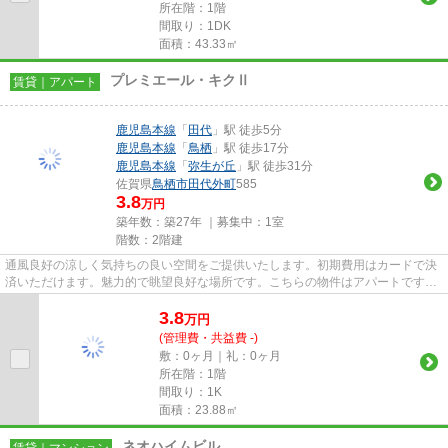
所在階：1階
間取り：1DK
面積：43.33㎡
プレミエール・キクⅡ
賃貸｜アパート
鹿児島本線
「
田代
」駅 徒歩5分
鹿児島本線
「
鳥栖
」駅 徒歩17分
鹿児島本線
「
弥生が丘
」駅 徒歩31分
佐賀県
鳥栖市
田代外町
585
3.8
万円
築年数：築27年 ｜募集中：
1室
階数：2階建
通風良好の涼しく気持ちの良い空間をご提供いたします。初期費用はカードで決
済いただけます。魅力的で眺望良好な場所です。こちらの物件はアパートです。
鳥栖市エリアにある賃貸情報...
3.8
万
円
(管理費・共益費 -)
敷：0ヶ月｜礼：0ヶ月
所在階：1階
間取り：1K
面積：23.88㎡
ネオハイムビル
賃貸｜マンション