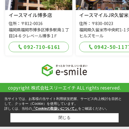
イースマイル博多店
イースマイルJR久留米
住所：〒812-0016
住所：〒830-0023
福岡県福岡市博多区博多駅南１丁
福岡県久留米市中央町1-1 
目14-6 クレベール博多 1Ｆ
ヒルズモール
092-710-6161
0942-50-117
copyright 株式会社スリーエイチ ALL rights reserved.
当サイトでは、お客様の当サイト利用状況把握、サービス向上検討を目的と
して、クッキー（Cookie）を使用しています。
詳しくは、当社の
「Cookieの取扱いについて」
をご確認ください。
閉じる