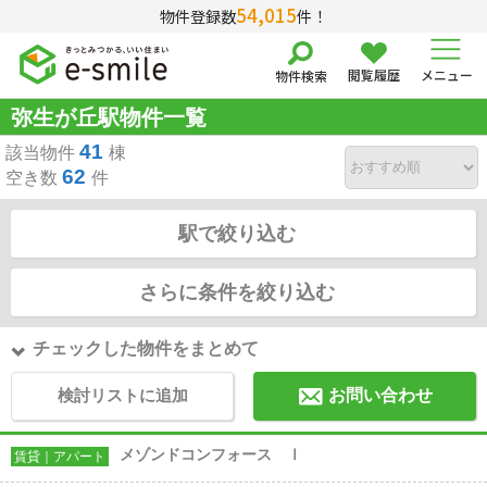
54,015
物件登録数
件！
閲覧履歴
メニュー
物件検索
弥生が丘駅物件一覧
41
該当物件
棟
62
空き数
件
駅で絞り込む
さらに条件を絞り込む
チェックした物件をまとめて
検討リストに追加
お問い合わせ
メゾンドコンフォース Ⅰ
賃貸｜アパート