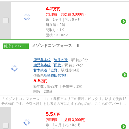
を豊富に扱う当社にお問い合わせ...
4.2
万
円
(管理費・共益費 3,000円)
敷：1ヶ月｜礼：0ヶ月
所在階：2階
間取り：1K
面積：31.02㎡
メゾンドコンフォース Ⅱ
賃貸｜アパート
鹿児島本線
「
弥生が丘
」駅 徒歩9分
鹿児島本線
「
田代
」駅 徒歩24分
甘木鉄道
「
立野
」駅 徒歩34分
佐賀県
鳥栖市
田代本町
5.5
万円
築年数：築22年 ｜募集中：
1室
階数：2階建
「メゾンドコンフォース Ⅱ」：鳥栖市エリアの新居にピッタリ。駅まで徒歩12
分の物件です。今引っ越しをお考えの方におすすめなのが、こちらのアパートで
す。利便性の高い暮らしをする...
5.5
万
円
(管理費・共益費 3,000円)
敷：1ヶ月｜礼：0ヶ月