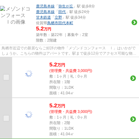
鹿児島本線
「
弥生が丘
」駅 徒歩8分
鹿児島本線
「
田代
」駅 徒歩24分
甘木鉄道
「
立野
」駅 徒歩34分
佐賀県
鳥栖市
田代本町
5.2
万円
築年数：築22年 ｜募集中：
2室
階数：2階建
鳥栖市近辺での新居ならご好評の物件「メゾンドコンフォース Ⅰ」はいかがで
しょうか。こちらの物件はアパートです。駅まで徒歩12分でアクセス可能な物件
です。どういった生活を送りた...
5.2
万
円
(管理費・共益費 3,000円)
敷：1ヶ月｜礼：0ヶ月
所在階：1階
間取り：1LDK
面積：41.04㎡
5.2
万
円
(管理費・共益費 3,000円)
敷：1ヶ月｜礼：0ヶ月
所在階：2階
間取り：1LDK
面積：41.04㎡