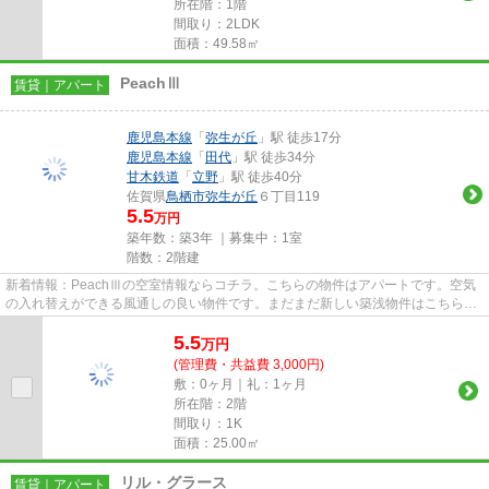
所在階：1階
間取り：2LDK
面積：49.58㎡
PeachⅢ
賃貸｜アパート
鹿児島本線
「
弥生が丘
」駅 徒歩17分
鹿児島本線
「
田代
」駅 徒歩34分
甘木鉄道
「
立野
」駅 徒歩40分
佐賀県
鳥栖市
弥生が丘
６丁目119
5.5
万円
築年数：築3年 ｜募集中：
1室
階数：2階建
新着情報：PeachⅢの空室情報ならコチラ。こちらの物件はアパートです。空気
の入れ替えができる風通しの良い物件です。まだまだ新しい築浅物件はこちらで
す。できるだけ早めに不動産情...
5.5
万
円
(管理費・共益費 3,000円)
敷：0ヶ月｜礼：1ヶ月
所在階：2階
間取り：1K
面積：25.00㎡
リル・グラース
賃貸｜アパート