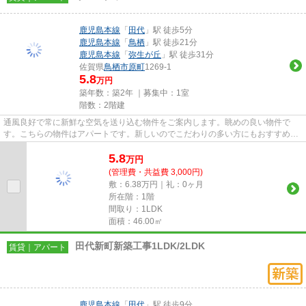
鹿児島本線
「
田代
」駅 徒歩5分
鹿児島本線
「
鳥栖
」駅 徒歩21分
鹿児島本線
「
弥生が丘
」駅 徒歩31分
佐賀県
鳥栖市
原町
1269-1
5.8
万円
築年数：築2年 ｜募集中：
1室
階数：2階建
通風良好で常に新鮮な空気を送り込む物件をご案内します。眺めの良い物件で
す。こちらの物件はアパートです。新しいのでこだわりの多い方にもおすすめの
築浅物件です。鳥栖市エリアに...
5.8
万
円
(管理費・共益費 3,000円)
敷：6.38万円｜礼：0ヶ月
所在階：1階
間取り：1LDK
面積：46.00㎡
田代新町新築工事1LDK/2LDK
賃貸｜アパート
鹿児島本線
「
田代
」駅 徒歩9分