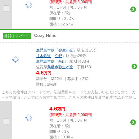
(管理費・共益費 3,000円)
敷：1ヶ月｜礼：0ヶ月
所在階：2階
間取り：2LDK
面積：62.67㎡
Cozy Hiliis
賃貸｜アパート
鹿児島本線
「
弥生が丘
」駅 徒歩15分
甘木鉄道
「
立野
」駅 徒歩29分
鹿児島本線
「
基山
」駅 徒歩33分
佐賀県
鳥栖市
弥生が丘
２丁目168
4.6
万円
築年数：築22年 ｜募集中：
2室
階数：2階建
こちらの物件はアパートです。初期費用をカードでお支払いいただけるので、カ
ードで決済したい方にもおすすめです。こちらの物件は駅まで徒歩で15分で到着
します。2駅利用可能でアクセ...
4.6
万
円
(管理費・共益費 2,000円)
敷：1ヶ月｜礼：0ヶ月
所在階：1階
間取り：1K
面積：30.00㎡