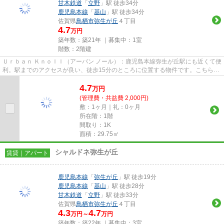
甘木鉄道
「
立野
」駅 徒歩34分
鹿児島本線
「
基山
」駅 徒歩34分
佐賀県
鳥栖市
弥生が丘
４丁目
4.7
万円
築年数：築21年 ｜募集中：
1室
階数：2階建
Ｕｒｂａｎ Ｋｎｏｌｌ（アーバン ノール）：鹿児島本線弥生が丘駅にも近くて便
利。駅までのアクセスが良い、徒歩15分のところに位置する物件です。こちらの
物件はアパートです。賃貸...
4.7
万
円
(管理費・共益費 2,000円)
敷：1ヶ月｜礼：0ヶ月
所在階：1階
間取り：1K
面積：29.75㎡
シャルドネ弥生が丘
賃貸｜アパート
鹿児島本線
「
弥生が丘
」駅 徒歩19分
鹿児島本線
「
基山
」駅 徒歩28分
甘木鉄道
「
立野
」駅 徒歩33分
佐賀県
鳥栖市
弥生が丘
４丁目
4.3
4.7
万円～
万円
築年数：築22年 ｜募集中：
3室