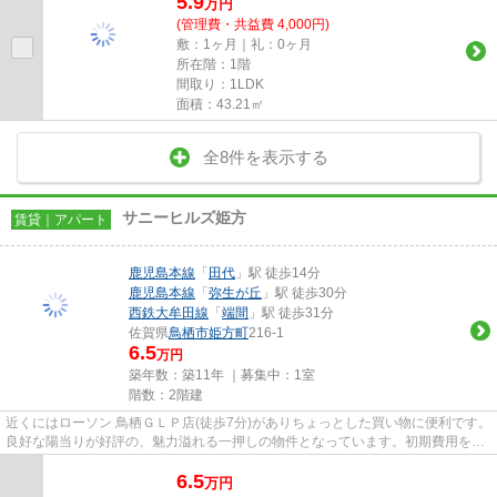
5.9
万
円
(管理費・共益費 4,000円)
敷：1ヶ月｜礼：0ヶ月
所在階：1階
間取り：1LDK
面積：43.21㎡
全8件を表示する
サニーヒルズ姫方
賃貸｜アパート
鹿児島本線
「
田代
」駅 徒歩14分
鹿児島本線
「
弥生が丘
」駅 徒歩30分
西鉄大牟田線
「
端間
」駅 徒歩31分
佐賀県
鳥栖市
姫方町
216-1
6.5
万円
築年数：築11年 ｜募集中：
1室
階数：2階建
近くにはローソン 鳥栖ＧＬＰ店(徒歩7分)がありちょっとした買い物に便利です。
良好な陽当りが好評の、魅力溢れる一押しの物件となっています。初期費用をカ
ードでお支払いいただける...
6.5
万
円