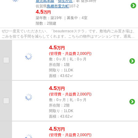
鹿児島本線
「
弥生が丘
」駅 徒歩38分
佐賀県
鳥栖市
萱方町
107-2
4.5
万円
築年数：築19年 ｜募集中：
4室
階数：2階建
ぜひ一度見ていただきたい、「beauterraceステラ」です。敷地内ごみ置き場は、
ごみを捨てる手間を減らしてくれます。こちらの物件はマンションです。通風シ
ステムが整った、住環境の良...
4.5
万
円
(管理費・共益費 2,000円)
敷：0ヶ月｜礼：0ヶ月
所在階：1階
間取り：1LDK
面積：43.62㎡
4.5
万
円
(管理費・共益費 2,000円)
敷：0ヶ月｜礼：0ヶ月
所在階：2階
間取り：1LDK
面積：43.62㎡
4.5
万
円
(管理費・共益費 2,000円)