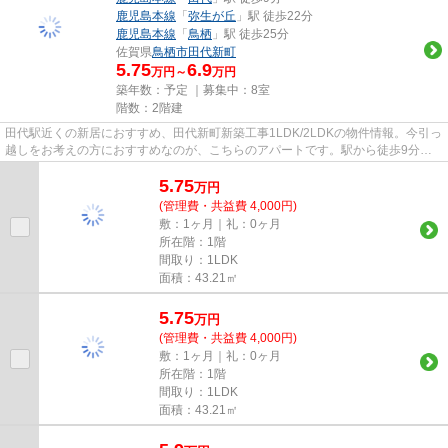
鹿児島本線
「
弥生が丘
」駅 徒歩22分
鹿児島本線
「
鳥栖
」駅 徒歩25分
佐賀県
鳥栖市
田代新町
5.75
6.9
万円～
万円
築年数：予定 ｜募集中：
8室
階数：2階建
田代駅近くの新居におすすめ、田代新町新築工事1LDK/2LDKの物件情報。今引っ
越しをお考えの方におすすめなのが、こちらのアパートです。駅から徒歩9分の
物件で、アクセス良好です。こ...
5.75
万
円
(管理費・共益費 4,000円)
敷：1ヶ月｜礼：0ヶ月
所在階：1階
間取り：1LDK
面積：43.21㎡
5.75
万
円
(管理費・共益費 4,000円)
敷：1ヶ月｜礼：0ヶ月
所在階：1階
間取り：1LDK
面積：43.21㎡