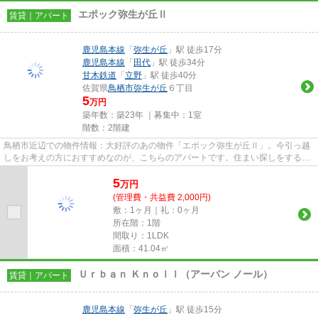
エポック弥生が丘Ⅱ
賃貸｜アパート
鹿児島本線
「
弥生が丘
」駅 徒歩17分
鹿児島本線
「
田代
」駅 徒歩34分
甘木鉄道
「
立野
」駅 徒歩40分
佐賀県
鳥栖市
弥生が丘
６丁目
5
万円
築年数：築23年 ｜募集中：
1室
階数：2階建
鳥栖市近辺での物件情報：大好評のあの物件「エポック弥生が丘Ⅱ」。今引っ越
しをお考えの方におすすめなのが、こちらのアパートです。住まい探しをするな
ら、ぜひ当社にお任せ下さい。...
5
万
円
(管理費・共益費 2,000円)
敷：1ヶ月｜礼：0ヶ月
所在階：1階
間取り：1LDK
面積：41.04㎡
Ｕｒｂａｎ Ｋｎｏｌｌ（アーバン ノール）
賃貸｜アパート
鹿児島本線
「
弥生が丘
」駅 徒歩15分