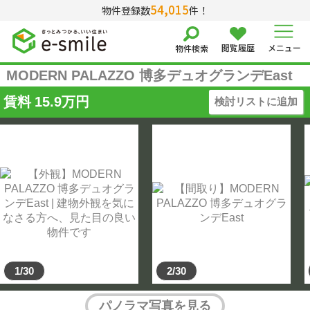
54,015
物件登録数
件！
閲覧履歴
メニュー
物件検索
MODERN PALAZZO 博多デュオグランデEast
賃料
15.9
万円
検討リストに追加
1/30
2/30
パノラマ写真を見る