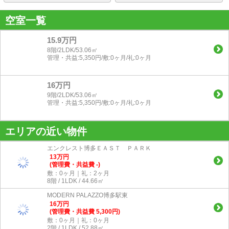
空室一覧
15.9万円
8階/2LDK/53.06㎡
管理・共益:5,350円/敷:0ヶ月/礼:0ヶ月
16万円
9階/2LDK/53.06㎡
管理・共益:5,350円/敷:0ヶ月/礼:0ヶ月
エリアの近い物件
エンクレスト博多ＥＡＳＴ ＰＡＲＫ
13
万
円
(管理費・共益費 -)
敷：0ヶ月｜礼：2ヶ月
8階 / 1LDK / 44.66㎡
MODERN PALAZZO博多駅東
16
万
円
(管理費・共益費 5,300円)
敷：0ヶ月｜礼：0ヶ月
2階 / 1LDK / 52.88㎡