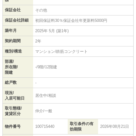
保証会社
その他
保証会社詳細
初回保証料30％保証会社年更新料5000円
築年月
2025年 5月 (築1年)
契約期間
2年
種別/構造
マンション/鉄筋コンクリート
部屋/
所在階/
-/9階/12階建
階建
総戸数
-
現況/
居住中/相談
入居可能日
取引態様/
仲介/一般
賃貸区分
取引条件の有
物件番号
100715440
2026年08月21日
効期限