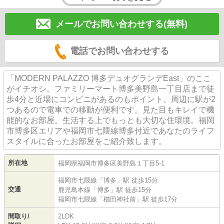
メールでお問い合わせする(無料)
電話でお問い合わせする
「MODERN PALAZZO 博多デュオグランデEast」のここ
がイチオシ。ファミリーマート博多美野島一丁目店まで徒
歩4分と近場にコンビニがあるのもポイント。周辺に駅が2
つあるので電車での移動が便利です。見た目もキレイで機
能的なお部屋。生活する上でもっとも大切な住環境。福岡
市博多区エリアや福岡市七隈線博多付近であなたのライフ
スタイルに合ったお部屋をご紹介致します。
所在地
福岡県
福岡市博多区
美野島
１丁目5-1
福岡市七隈線
「
博多
」駅 徒歩15分
交通
鹿児島本線
「
博多
」駅 徒歩15分
福岡市七隈線
「
櫛田神社前
」駅 徒歩17分
間取り/
2LDK