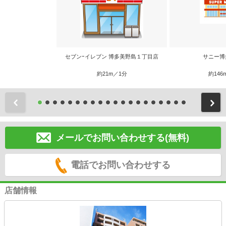
セブンｰイレブン 博多美野島１丁目店
サニー博
約21m／1分
約146
前
メールでお問い合わせする(無料)
電話でお問い合わせする
店舗情報