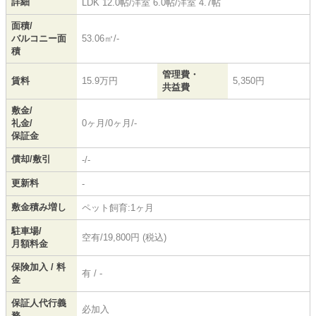
詳細
LDK 12.0帖
/
洋室 6.0帖
/
洋室 4.7帖
面積/
バルコニー面
53.06㎡/-
積
管理費・
賃料
15.9万円
5,350円
共益費
敷金/
礼金/
0ヶ月/0ヶ月/-
保証金
償却/敷引
-/-
更新料
-
敷金積み増し
ペット飼育:1ヶ月
駐車場/
空有/19,800円 (税込)
月額料金
保険加入 / 料
有 / -
金
保証人代行義
必加入
務