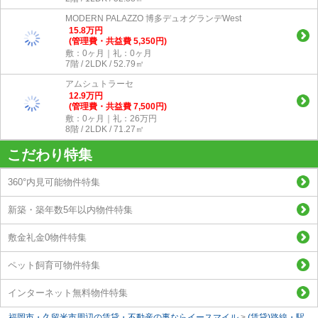
MODERN PALAZZO 博多デュオグランデWest
15.8
万
円
(管理費・共益費 5,350円)
敷：0ヶ月｜礼：0ヶ月
7階 / 2LDK / 52.79㎡
アムシュトラーセ
12.9
万
円
(管理費・共益費 7,500円)
敷：0ヶ月｜礼：26万円
8階 / 2LDK / 71.27㎡
こだわり特集
360°内見可能物件特集
新築・築年数5年以内物件特集
敷金礼金0物件特集
ペット飼育可物件特集
インターネット無料物件特集
福岡市・久留米市周辺の賃貸・不動産の事ならイースマイル
>
(賃貸)路線・駅