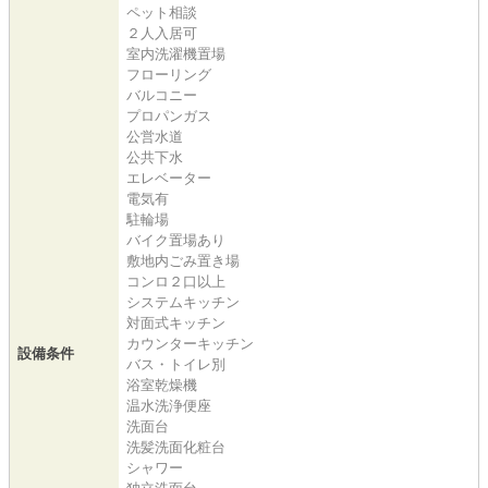
ペット相談
２人入居可
室内洗濯機置場
フローリング
バルコニー
プロパンガス
公営水道
公共下水
エレベーター
電気有
駐輪場
バイク置場あり
敷地内ごみ置き場
コンロ２口以上
システムキッチン
対面式キッチン
カウンターキッチン
設備条件
バス・トイレ別
浴室乾燥機
温水洗浄便座
洗面台
洗髪洗面化粧台
シャワー