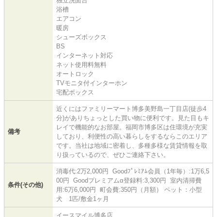
独立洗面台
浴槽
エアコン
暖房
シューズボックス
BS
インターネット対応
ネット使用料無料
オートロック
TVモニタ付インターホン
宅配ボックス
近くにはファミリーマート博多美野島一丁目店(徒歩4
分)がありちょっとした買い物に便利です。見た目もキ
レイで機能的なお部屋。福岡市博多区は住環境が充実
備考
しており、利便性の高い暮らしをするならこのエリア
です。当社は地域に密着し、多種多様な賃貸情報を取
り扱っているので、ぜひご連絡下さい。
消毒代:2万2,000円 Goodﾌﾟﾚﾐｱﾑ会員（1年毎）:1万6,5
00円 Goodプレミアムα登録料:3,300円 室内清掃費
条件(その他)
用:6万6,000円 町会費:350円（月額） ペット：小型
犬 1匹/敷金1ヶ月
イースマイル博多店