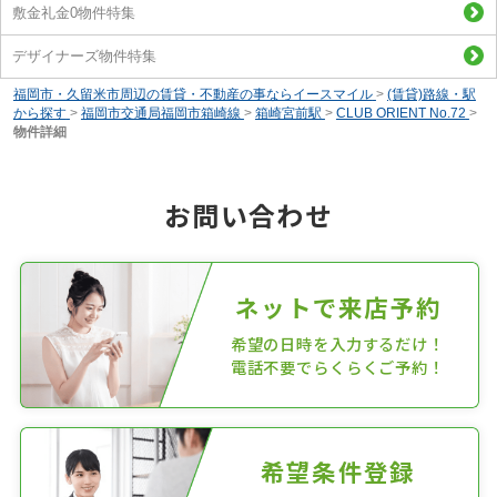
敷金礼金0物件特集
デザイナーズ物件特集
福岡市・久留米市周辺の賃貸・不動産の事ならイースマイル
>
(賃貸)路線・駅
から探す
>
福岡市交通局福岡市箱崎線
>
箱崎宮前駅
>
CLUB ORIENT No.72
>
物件詳細
お問い合わせ
ネットで来店予約
希望の日時を入力するだけ！
電話不要でらくらくご予約！
希望条件登録