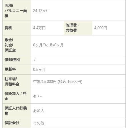
面積/
バルコニー面
24.12㎡/-
積
管理費・
賃料
4.4万円
4,000円
共益費
敷金/
礼金/
0ヶ月/0ヶ月/0ヶ月
保証金
償却/敷引
-/-
更新料
0.5ヶ月
駐車場/
空無/15,000円 (税込 16500円)
月額料金
保険加入 / 料
有 / -
金
保証人代行義
必加入
務
保証会社
その他