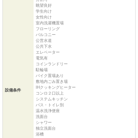
眺望良好
学生向け
女性向け
室内洗濯機置場
フローリング
バルコニー
公営水道
公共下水
エレベーター
電気有
コインランドリー
駐輪場
バイク置場あり
敷地内ごみ置き場
IHクッキングヒーター
設備条件
コンロ２口以上
システムキッチン
バス・トイレ別
温水洗浄便座
洗面台
シャワー
独立洗面台
浴槽