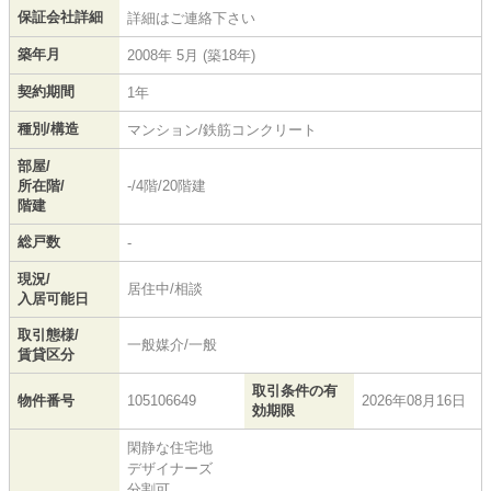
保証会社詳細
詳細はご連絡下さい
築年月
2008年 5月 (築18年)
契約期間
1年
種別/構造
マンション/鉄筋コンクリート
部屋/
所在階/
-/4階/20階建
階建
総戸数
-
現況/
居住中/相談
入居可能日
取引態様/
一般媒介/一般
賃貸区分
取引条件の有
物件番号
105106649
2026年08月16日
効期限
閑静な住宅地
デザイナーズ
分割可