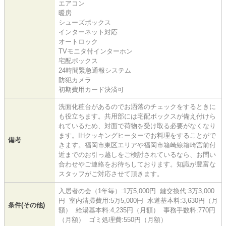
エアコン
暖房
シューズボックス
インターネット対応
オートロック
TVモニタ付インターホン
宅配ボックス
24時間緊急通報システム
防犯カメラ
初期費用カード決済可
洗面化粧台があるのでお洒落のチェックをするときに
も役立ちます。共用部には宅配ボックスが備え付けら
れているため、対面で荷物を受け取る必要がなくなり
ます。IHクッキングヒーターでお料理をすることがで
備考
きます。福岡市東区エリアや福岡市箱崎線箱崎宮前付
近までのお引っ越しをご検討されているなら、お問い
合わせやご連絡をお待ちしております。知識が豊富な
スタッフがご対応させて頂きます。
入居者の会（1年毎）:1万5,000円 鍵交換代:3万3,000
円 室内清掃費用:5万5,000円 水道基本料:3,630円（月
条件(その他)
額） 給湯基本料:4,235円（月額） 事務手数料:770円
（月額） ゴミ処理費:550円（月額）