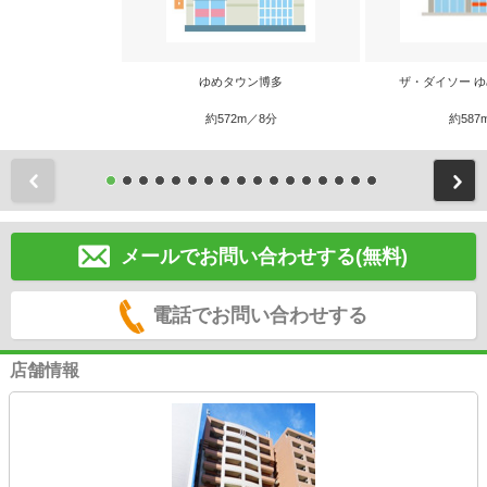
ゆめタウン博多
ザ・ダイソー 
約572m／8分
約587
前
メールでお問い合わせする(無料)
電話でお問い合わせする
店舗情報