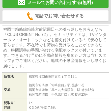
メールでお問い合わせする(無料)
電話でお問い合わせする
福岡市箱崎線箱崎宮前駅周辺への引っ越しをお考えなら
「CLUB ORIENT No.72」。セキュリティ面は、TVインタ
ーホン・オートロックなどを備え付けているので安心して
暮らせます。不在時でも荷物を受け取ることができるた
め、時間調整の手間が省ける宅配ボックスが付いていま
す。できるだけ早めに不動産情報を集めたい方は当社スタ
ッフまでご連絡ください。地域の不動産情報をいち早くお
届けします。
所在地
福岡県
福岡市東区
東浜
１丁目11-1
福岡市箱崎線
「
箱崎宮前
」駅 徒歩16分
交通
福岡市箱崎線
「
馬出九大病院前
」駅 徒歩18分
福岡市箱崎線
「
千代県庁口
」駅 徒歩23分
間取り/
1K
詳細
K 3.0帖
/
洋室 7.5帖