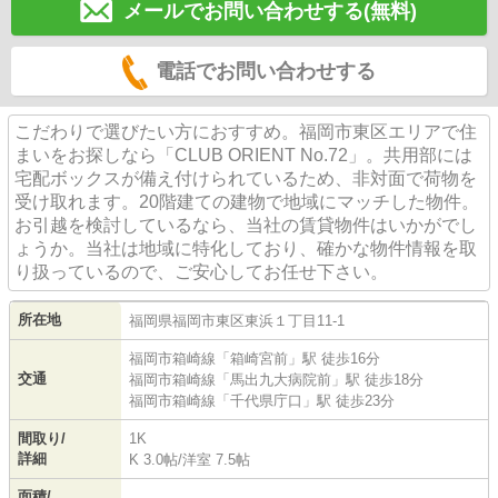
メールでお問い合わせする(無料)
電話でお問い合わせする
こだわりで選びたい方におすすめ。福岡市東区エリアで住
まいをお探しなら「CLUB ORIENT No.72」。共用部には
宅配ボックスが備え付けられているため、非対面で荷物を
受け取れます。20階建ての建物で地域にマッチした物件。
お引越を検討しているなら、当社の賃貸物件はいかがでし
ょうか。当社は地域に特化しており、確かな物件情報を取
り扱っているので、ご安心してお任せ下さい。
所在地
福岡県
福岡市東区
東浜
１丁目11-1
福岡市箱崎線
「
箱崎宮前
」駅 徒歩16分
交通
福岡市箱崎線
「
馬出九大病院前
」駅 徒歩18分
福岡市箱崎線
「
千代県庁口
」駅 徒歩23分
間取り/
1K
詳細
K 3.0帖
/
洋室 7.5帖
面積/