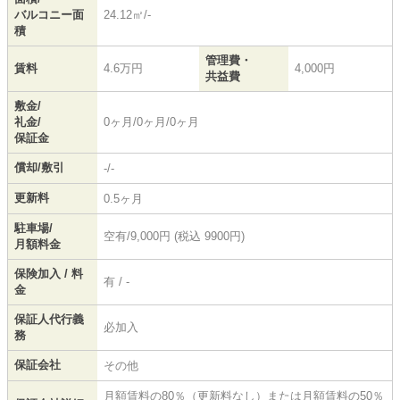
バルコニー面
24.12㎡/-
積
管理費・
賃料
4.6万円
4,000円
共益費
敷金/
礼金/
0ヶ月/0ヶ月/0ヶ月
保証金
償却/敷引
-/-
更新料
0.5ヶ月
駐車場/
空有/9,000円 (税込 9900円)
月額料金
保険加入 / 料
有 / -
金
保証人代行義
必加入
務
保証会社
その他
月額賃料の80％（更新料なし）または月額賃料の50％