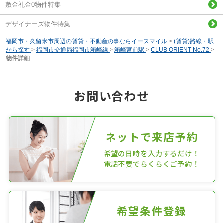
敷金礼金0物件特集
デザイナーズ物件特集
福岡市・久留米市周辺の賃貸・不動産の事ならイースマイル
>
(賃貸)路線・駅
から探す
>
福岡市交通局福岡市箱崎線
>
箱崎宮前駅
>
CLUB ORIENT No.72
>
物件詳細
お問い合わせ
ネットで来店予約
希望の日時を入力するだけ！
電話不要でらくらくご予約！
希望条件登録