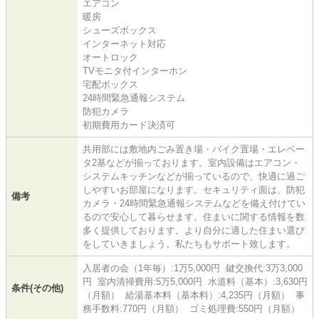
エアコン
暖房
シューズボックス
インターネット対応
オートロック
TVモニタ付インターホン
宅配ボックス
24時間緊急通報システム
防犯カメラ
初期費用カード決済可
共用部には敷地内ごみ置き場・バイク置場・エレベー
タ2基などが揃っております。室内設備はエアコン・
システムキッチンなどが揃っているので、快適に過ご
しやすいお部屋になります。セキュリティ面は、防犯
備考
カメラ・24時間緊急通報システムなどを備え付けてい
るので安心して暮らせます。住まいに関する情報を数
多く提供しております。より自分に適した住まい選び
をしていきましょう。私たちもサポート致します。
入居者の会（1年毎）:1万5,000円 鍵交換代:3万3,000
円 室内清掃費用:5万5,000円 水道料（基本）:3,630円
条件(その他)
（月額） 給湯基本料（基本料）:4,235円（月額） 事
務手数料:770円（月額） ゴミ処理費:550円（月額）