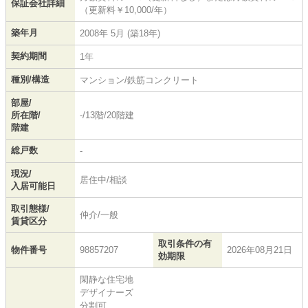
保証会社詳細
（更新料￥10,000/年）
築年月
2008年 5月 (築18年)
契約期間
1年
種別/構造
マンション/鉄筋コンクリート
部屋/
所在階/
-/13階/20階建
階建
総戸数
-
現況/
居住中/相談
入居可能日
取引態様/
仲介/一般
賃貸区分
取引条件の有
物件番号
98857207
2026年08月21日
効期限
閑静な住宅地
デザイナーズ
分割可