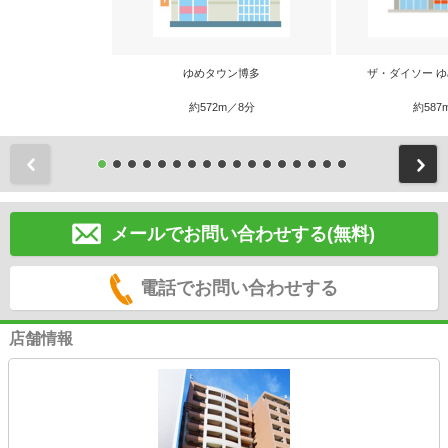
ゆめタウン博多
ザ・ダイソー 
約572m／8分
約587
前
メールでお問い合わせする(無料)
電話でお問い合わせする
店舗情報