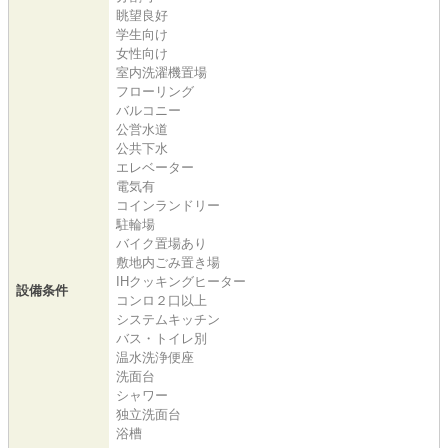
眺望良好
学生向け
女性向け
室内洗濯機置場
フローリング
バルコニー
公営水道
公共下水
エレベーター
電気有
コインランドリー
駐輪場
バイク置場あり
敷地内ごみ置き場
IHクッキングヒーター
設備条件
コンロ２口以上
システムキッチン
バス・トイレ別
温水洗浄便座
洗面台
シャワー
独立洗面台
浴槽