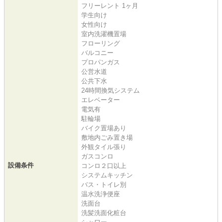
フリーレント 1ヶ月
学生向け
女性向け
室内洗濯機置場
フローリング
バルコニー
プロパンガス
公営水道
公共下水
24時間換気システム
エレベーター
電気有
駐輪場
バイク置場あり
敷地内ごみ置き場
外観タイル張り
ガスコンロ
設備条件
コンロ２口以上
システムキッチン
バス・トイレ別
温水洗浄便座
洗面台
洗髪洗面化粧台