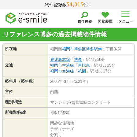
54,015
物件登録数
件！
閲覧履歴
メニュー
物件検索
リファレンス博多の過去掲載物件情報
所在地
福岡県
福岡市博多区
博多駅南
１丁目3-24
鹿児島本線
「
博多
」駅 徒歩8分
交通
福岡市空港線
「
東比恵
」駅 徒歩15分
福岡市空港線
「
祇園
」駅 徒歩17分
築年月（築年数）
2005年 3月（築21年）
方位
南西
種別/構造
マンション/鉄骨鉄筋コンクリート
所在階/階建
7階/12階建
閑静な住宅地
デザイナーズ
分割可