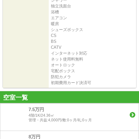
シャワー
独立洗面台
浴槽
エアコン
暖房
シューズボックス
CS
BS
CATV
インターネット対応
ネット使用料無料
オートロック
宅配ボックス
防犯カメラ
初期費用カード決済可
空室一覧
7.5万円
4階/1K/24.36㎡
管理・共益:4,000円/敷:0ヶ月/礼:0ヶ月
8万円