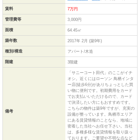
賃料
7万円
管理費等
3,000円
面積
64.45㎡
築年数
2017年 2月 (築9年)
種別/構造
アパート/木造
階建
3階建
「サニーコート田代」のここがイチ
オシ。近くにはローソン 鳥栖インタ
ー店(徒歩6分)がありちょっとした買
い物に便利です。初期費用をカード
でお支払いいただけるので、カード
で決済したい方にもおすすめです。
こちらの物件は築9年ですが、充実の
備考
設備が整っています。鳥栖市エリア
にある賃貸情報のことなら、地域に
密着した当社へお任せ下さい。当社
は、多種多様な賃貸情報を取り扱っ
ております。ご要望や不明な点など