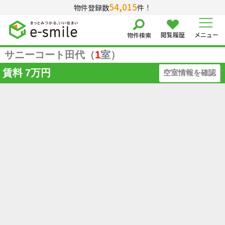
54,015
物件登録数
件！
借りる
閲覧履歴
メニュー
物件検索
サニーコート田代（
1
室）
種別を選択する
賃料
7万円
空室情報を確認
マンション
アパート
戸建て
店舗(賃貸)
事務所(賃貸)
賃料を選択する
～
敷金なし
礼金なし
共益費込み