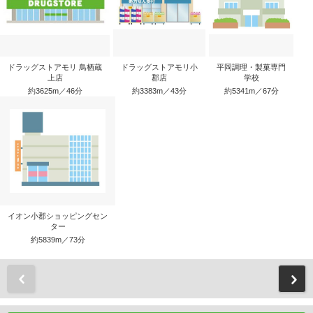
ドラッグストアモリ 鳥栖蔵
ドラッグストアモリ小
平岡調理・製菓専門
上店
郡店
学校
約3625m／46分
約3383m／43分
約5341m／67分
イオン小郡ショッピングセン
ター
約5839m／73分
前