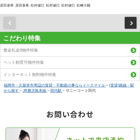
原田泰希
原田泰希
松村健巳
松村健巳
松村健巳
松﨑大輔
前
こだわり特集
敷金礼金0物件特集
ペット飼育可物件特集
インターネット無料物件特集
福岡市・久留米市周辺の賃貸・不動産の事ならイースマイル
>
(賃貸)路線・駅
から探す
>
JR鹿児島本線
>
田代駅
>
サニーコート田代
お問い合わせ
ネットで来店予約