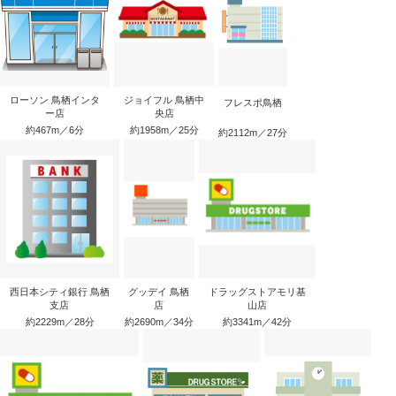
ローソン 鳥栖インタ
ジョイフル 鳥栖中
フレスポ鳥栖
ー店
央店
約467m／6分
約1958m／25分
約2112m／27分
西日本シティ銀行 鳥栖
グッデイ 鳥栖
ドラッグストアモリ基
支店
店
山店
約2229m／28分
約2690m／34分
約3341m／42分