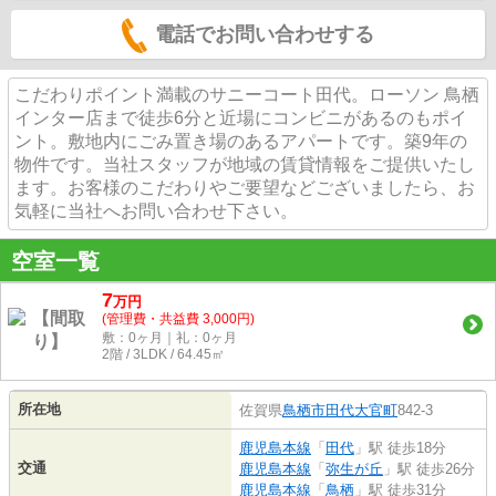
電話でお問い合わせする
こだわりポイント満載のサニーコート田代。ローソン 鳥栖
インター店まで徒歩6分と近場にコンビニがあるのもポイ
ント。敷地内にごみ置き場のあるアパートです。築9年の
物件です。当社スタッフが地域の賃貸情報をご提供いたし
ます。お客様のこだわりやご要望などございましたら、お
気軽に当社へお問い合わせ下さい。
空室一覧
7
万
円
(管理費・共益費 3,000円)
敷：0ヶ月｜礼：0ヶ月
2階 / 3LDK / 64.45㎡
所在地
佐賀県
鳥栖市
田代大官町
842-3
鹿児島本線
「
田代
」駅 徒歩18分
交通
鹿児島本線
「
弥生が丘
」駅 徒歩26分
鹿児島本線
「
鳥栖
」駅 徒歩31分