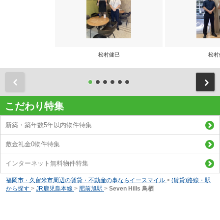
松村健巳
松村
前
こだわり特集
新築・築年数5年以内物件特集
敷金礼金0物件特集
インターネット無料物件特集
福岡市・久留米市周辺の賃貸・不動産の事ならイースマイル
>
(賃貸)路線・駅
から探す
>
JR鹿児島本線
>
肥前旭駅
>
Seven Hills 鳥栖