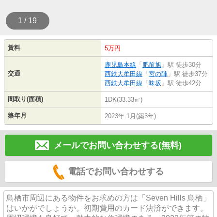
1 / 19
賃料
5万円
鹿児島本線
「
肥前旭
」駅 徒歩30分
交通
西鉄大牟田線
「
宮の陣
」駅 徒歩37分
西鉄大牟田線
「
味坂
」駅 徒歩42分
間取り(面積)
1DK(33.33㎡)
築年月
2023年 1月(築3年)
メールでお問い合わせする(無料)
電話でお問い合わせする
鳥栖市周辺にある物件をお求めの方は「Seven Hills 鳥栖」
はいかがでしょうか。初期費用のカード決済ができます。