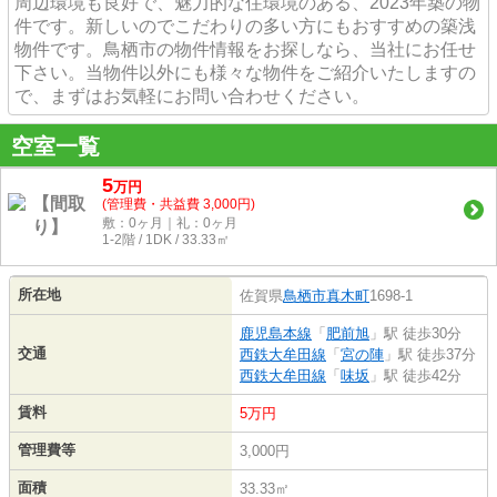
周辺環境も良好で、魅力的な住環境のある、2023年築の物
件です。新しいのでこだわりの多い方にもおすすめの築浅
物件です。鳥栖市の物件情報をお探しなら、当社にお任せ
下さい。当物件以外にも様々な物件をご紹介いたしますの
で、まずはお気軽にお問い合わせください。
空室一覧
5
万
円
(管理費・共益費 3,000円)
敷：0ヶ月｜礼：0ヶ月
1-2階 / 1DK / 33.33㎡
所在地
佐賀県
鳥栖市
真木町
1698-1
鹿児島本線
「
肥前旭
」駅 徒歩30分
交通
西鉄大牟田線
「
宮の陣
」駅 徒歩37分
西鉄大牟田線
「
味坂
」駅 徒歩42分
賃料
5万円
管理費等
3,000円
面積
33.33㎡