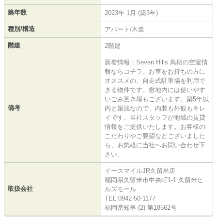
築年数
2023年 1月 (築3年)
種別/構造
アパート/木造
階建
2階建
新着情報：Seven Hills 鳥栖の空室情
報ならコチラ。お車をお持ちの方に
オススメの、自走式駐車場を利用で
きる物件です。敷地内には使いやす
いごみ置き場もございます。築5年以
備考
内と築浅なので、内装も外観もキレ
イです。当社スタッフが地域の賃貸
情報をご提供いたします。お客様の
こだわりやご要望などございました
ら、お気軽に当社へお問い合わせ下
さい。
イースマイルJR久留米店
福岡県久留米市中央町1-1 久留米ヒ
取扱会社
ルズモール
TEL:0942-50-1177
福岡県知事 (2) 第18562号