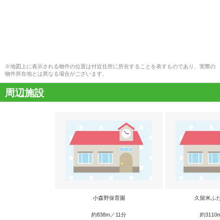
※地図上に表示される物件の位置は付近住所に所在することを表すものであり、実際の
物件所在地とは異なる場合がございます。
周辺施設
小森野保育園
久留米ふ
約838m／11分
約3110