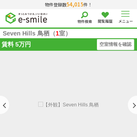
54,015
物件登録数
件！
閲覧履歴
メニュー
物件検索
Seven Hills 鳥栖（
1
室）
賃料
5万円
空室情報を確認