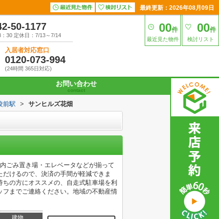
最終更新：2026年08月09日
42-50-1177
00
00
件
件
30 定休日：7/13～7/14
最近見た物件
検討リスト
入居者対応窓口
0120-073-994
(24時間 365日対応)
お問い合わせ
contact
校前駅
>
サンヒルズ花畑
地内ごみ置き場・エレベータなどが揃って
ただけるので、決済の手間が軽減できま
持ちの方にオススメの、自走式駐車場を利
ッフまでご連絡ください。地域の不動産情
建物