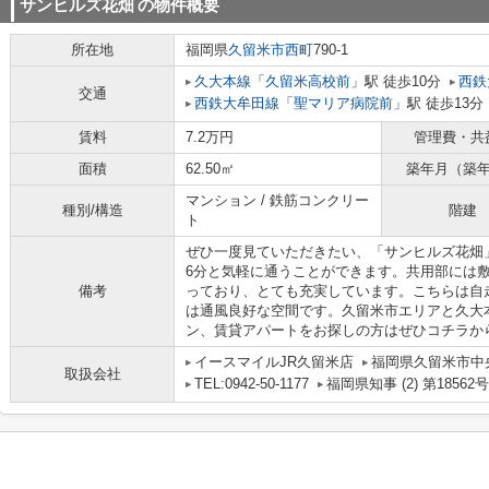
サンヒルズ花畑
の物件概要
所在地
福岡県
久留米市
西町
790-1
久大本線
「
久留米高校前
」駅 徒歩10分
西鉄
交通
西鉄大牟田線
「
聖マリア病院前
」駅 徒歩13分
賃料
7.2万円
管理費・共
面積
62.50㎡
築年月（築
マンション / 鉄筋コンクリー
種別/構造
階建
ト
ぜひ一度見ていただきたい、「サンヒルズ花畑
6分と気軽に通うことができます。共用部には
備考
っており、とても充実しています。こちらは自
は通風良好な空間です。久留米市エリアと久大
ン、賃貸アパートをお探しの方はぜひコチラか
イースマイルJR久留米店
福岡県久留米市中央
取扱会社
TEL:0942-50-1177
福岡県知事 (2) 第18562号