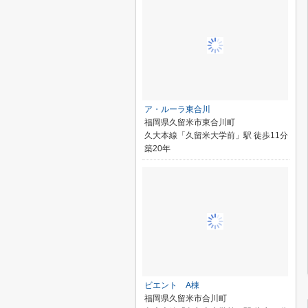
ア・ルーラ東合川
福岡県久留米市東合川町
久大本線「久留米大学前」駅 徒歩11分
築20年
ビエント A棟
福岡県久留米市合川町