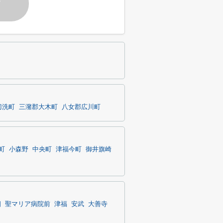
す
刀洗町
三潴郡大木町
八女郡広川町
町
小森野
中央町
津福今町
御井旗崎
畑
聖マリア病院前
津福
安武
大善寺