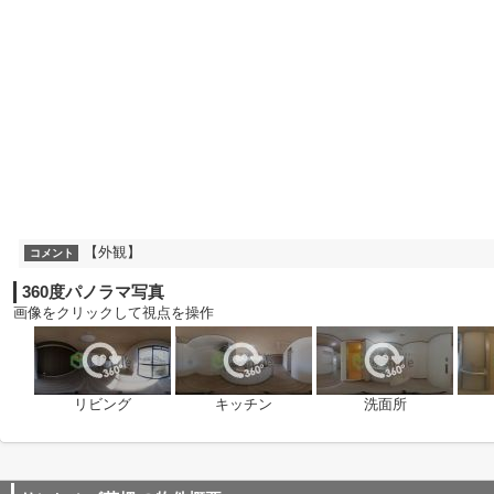
【外観】
コメント
360度パノラマ写真
画像をクリックして視点を操作
リビング
キッチン
洗面所