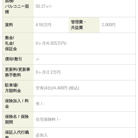
面積/
バルコニー面
50.27㎡/-
積
管理費・
賃料
4.55万円
2,000円
共益費
敷金/
礼金/
0ヶ月/6.825万円/-
保証金
償却/敷引
-/-
更新料/更新事
0ヶ月/2.2万円
務手数料
駐車場/
空有(4台)/4,400円 (税込)
月額料金
保険加入 / 料
有 / -
金
保険名 / 保険
住宅保険料 / -
期間
保証人代行義
必加入
務