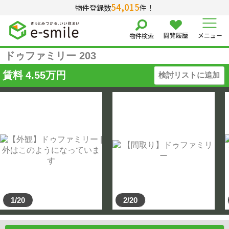
54,015
物件登録数
件！
閲覧履歴
メニュー
物件検索
ドゥファミリー 203
賃料
4.55
万円
検討リストに追加
1/20
2/20