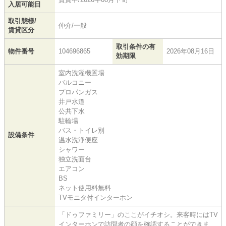
入居可能日
取引態様/
仲介/一般
賃貸区分
取引条件の有
物件番号
104696865
2026年08月16日
効期限
室内洗濯機置場
バルコニー
プロパンガス
井戸水道
公共下水
駐輪場
バス・トイレ別
設備条件
温水洗浄便座
シャワー
独立洗面台
エアコン
BS
ネット使用料無料
TVモニタ付インターホン
「ドゥファミリー」のここがイチオシ。来客時にはTV
インターホンで訪問者の顔を確認することができま