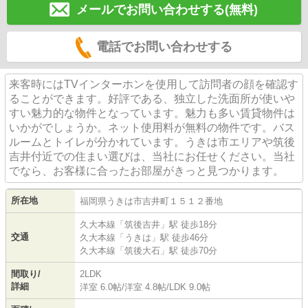
メールでお問い合わせする(無料)
電話でお問い合わせする
来客時にはTVインターホンを使用して訪問者の顔を確認す
ることができます。好評である、独立した洗面所が使いや
すい魅力的な物件となっています。魅力も多い賃貸物件は
いかがでしょうか。ネット使用料が無料の物件です。バス
ルームとトイレが分かれています。うきは市エリアや筑後
吉井付近での住まい選びは、当社にお任せください。当社
でなら、お客様に合ったお部屋がきっと見つかります。
所在地
福岡県
うきは市
吉井町
１５１２番地
久大本線
「
筑後吉井
」駅 徒歩18分
交通
久大本線
「
うきは
」駅 徒歩46分
久大本線
「
筑後大石
」駅 徒歩70分
間取り/
2LDK
詳細
洋室 6.0帖
/
洋室 4.8帖
/
LDK 9.0帖