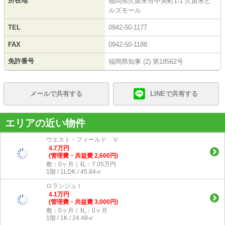
所在地
福岡県久留米市中央町1-1 久留米ヒ
ルズモール
TEL
0942-50-1177
FAX
0942-50-1188
免許番号
福岡県知事 (2) 第18562号
メールで共有する
LINEで共有する
エリアの近い物件
ウエスト・フィールド Ⅴ
4.7
万
円
(管理費・共益費 2,600円)
敷：0ヶ月｜礼：7.05万円
1階 / 1LDK / 45.84㎡
ロランジュⅠ
4.1
万
円
(管理費・共益費 3,000円)
敷：0ヶ月｜礼：0ヶ月
1階 / 1K / 24.48㎡