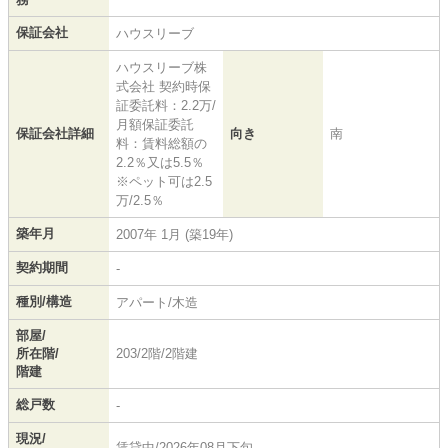
保証会社
ハウスリーブ
ハウスリーブ株
式会社 契約時保
証委託料：2.2万/
月額保証委託
保証会社詳細
向き
南
料：賃料総額の
2.2％又は5.5％
※ペット可は2.5
万/2.5％
築年月
2007年 1月 (築19年)
契約期間
-
種別/構造
アパート/木造
部屋/
所在階/
203/2階/2階建
階建
総戸数
-
現況/
賃貸中/2026年08月下旬