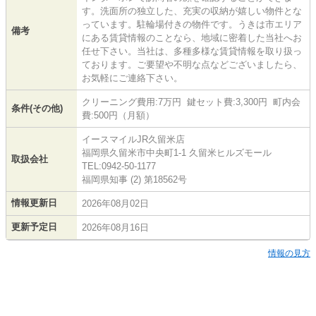
す。洗面所の独立した、充実の収納が嬉しい物件とな
っています。駐輪場付きの物件です。うきは市エリア
備考
にある賃貸情報のことなら、地域に密着した当社へお
任せ下さい。当社は、多種多様な賃貸情報を取り扱っ
ております。ご要望や不明な点などございましたら、
お気軽にご連絡下さい。
クリーニング費用:7万円 鍵セット費:3,300円 町内会
条件(その他)
費:500円（月額）
イースマイルJR久留米店
福岡県久留米市中央町1-1 久留米ヒルズモール
取扱会社
TEL:0942-50-1177
福岡県知事 (2) 第18562号
情報更新日
2026年08月02日
更新予定日
2026年08月16日
情報の見方