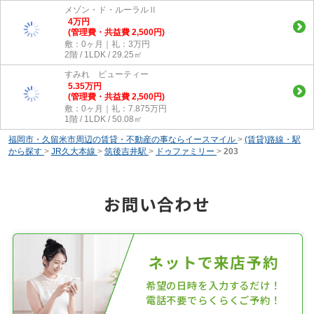
メゾン・ド・ルーラルⅡ
4
万
円
(管理費・共益費 2,500円)
敷：0ヶ月｜礼：3万円
2階 / 1LDK / 29.25㎡
すみれ ビューティー
5.35
万
円
(管理費・共益費 2,500円)
敷：0ヶ月｜礼：7.875万円
1階 / 1LDK / 50.08㎡
福岡市・久留米市周辺の賃貸・不動産の事ならイースマイル
>
(賃貸)路線・駅
から探す
>
JR久大本線
>
筑後吉井駅
>
ドゥファミリー
>
203
お問い合わせ
ネットで来店予約
希望の日時を入力するだけ！
電話不要でらくらくご予約！