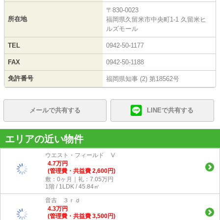
〒830-0023
所在地
福岡県久留米市中央町1-1 久留米ヒ
ルズモール
TEL
0942-50-1177
FAX
0942-50-1188
免許番号
福岡県知事 (2) 第18562号
メールで共有する
LINEで共有する
エリアの近い物件
ウエスト・フィールド Ⅴ
4.7
万
円
(管理費・共益費 2,600円)
敷：0ヶ月｜礼：7.05万円
1階 / 1LDK / 45.84㎡
音吉 ３ｒｄ
4.3
万
円
(管理費・共益費 3,500円)