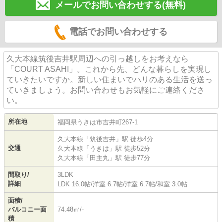
メールでお問い合わせする(無料)
電話でお問い合わせする
久大本線筑後吉井駅周辺への引っ越しをお考えなら
「COURT ASAHI」。これから先、どんな暮らしを実現し
ていきたいですか。新しい住まいでハリのある生活を送っ
ていきましょう。お問い合わせもお気軽にご連絡くださ
い。
所在地
福岡県
うきは市
吉井町
267-1
久大本線
「
筑後吉井
」駅 徒歩4分
交通
久大本線
「
うきは
」駅 徒歩52分
久大本線
「
田主丸
」駅 徒歩77分
間取り/
3LDK
詳細
LDK 16.0帖
/
洋室 6.7帖
/
洋室 6.7帖
/
和室 3.0帖
面積/
バルコニー面
74.48㎡/-
積