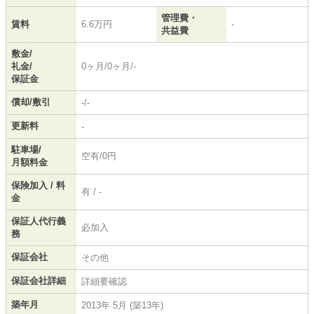
管理費・
賃料
6.6万円
-
共益費
敷金/
礼金/
0ヶ月/0ヶ月/-
保証金
償却/敷引
-/-
更新料
-
駐車場/
空有/0円
月額料金
保険加入 / 料
有 / -
金
保証人代行義
必加入
務
保証会社
その他
保証会社詳細
詳細要確認
築年月
2013年 5月 (築13年)