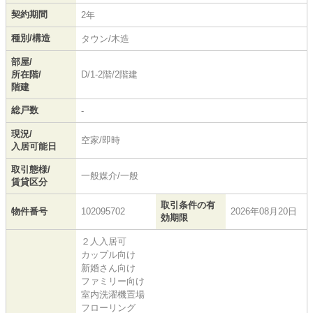
契約期間
2年
種別/構造
タウン/木造
部屋/
所在階/
D/1-2階/2階建
階建
総戸数
-
現況/
空家/即時
入居可能日
取引態様/
一般媒介/一般
賃貸区分
取引条件の有
物件番号
102095702
2026年08月20日
効期限
２人入居可
カップル向け
新婚さん向け
ファミリー向け
室内洗濯機置場
フローリング