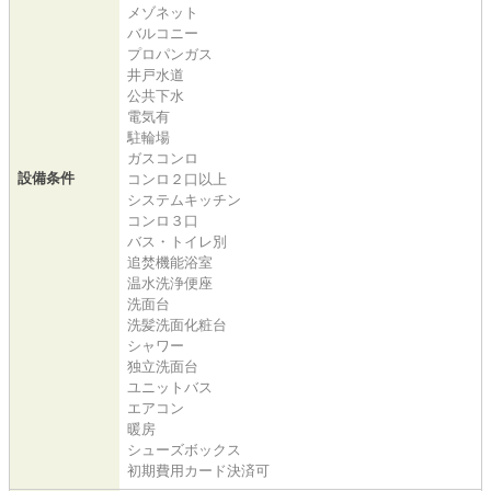
メゾネット
バルコニー
プロパンガス
井戸水道
公共下水
電気有
駐輪場
ガスコンロ
設備条件
コンロ２口以上
システムキッチン
コンロ３口
バス・トイレ別
追焚機能浴室
温水洗浄便座
洗面台
洗髪洗面化粧台
シャワー
独立洗面台
ユニットバス
エアコン
暖房
シューズボックス
初期費用カード決済可