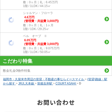
敷：0ヶ月｜礼：6.45万円
1階 / 1LDK / 44.15㎡
シャルマン・フローラ
4.6
万
円
(管理費・共益費 3,000円)
敷：0ヶ月｜礼：1ヶ月
1階 / 1DK / 29.25㎡
ベル オーブ Ⅱ
6.05
万
円
(管理費・共益費 3,000円)
敷：0ヶ月｜礼：9.075万円
1階 / 1LDK / 50.05㎡
こだわり特集
敷金礼金0物件特集
福岡市・久留米市周辺の賃貸・不動産の事ならイースマイル
>
(賃貸)路線・駅
から探す
>
JR久大本線
>
筑後吉井駅
>
COURT ASAHI
>
D
お問い合わせ