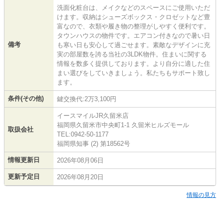
洗面化粧台は、メイクなどのスペースにご使用いただ
けます。収納はシューズボックス・クロゼットなど豊
富なので、衣類や履き物の整理がしやすく便利です。
タウンハウスの物件です。エアコン付きなので暑い日
備考
も寒い日も安心して過ごせます。素敵なデザインに充
実の部屋数を誇る当社の3LDK物件。住まいに関する
情報を数多く提供しております。より自分に適した住
まい選びをしていきましょう。私たちもサポート致し
ます。
条件(その他)
鍵交換代:2万3,100円
イースマイルJR久留米店
福岡県久留米市中央町1-1 久留米ヒルズモール
取扱会社
TEL:0942-50-1177
福岡県知事 (2) 第18562号
情報更新日
2026年08月06日
更新予定日
2026年08月20日
情報の見方