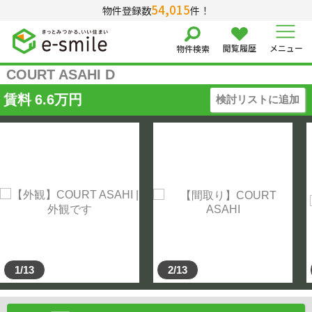
54,015
物件登録数
件！
閲覧履歴
メニュー
物件検索
COURT ASAHI D
賃料
6.6
万円
検討リストに追加
1/13
2/13