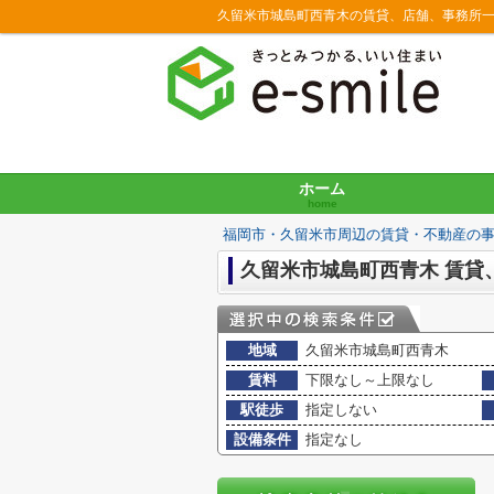
久留米市城島町西青木の賃貸、店舗、事務所
ホーム
home
福岡市・久留米市周辺の賃貸・不動産の
久留米市城島町西青木 賃貸
地域
久留米市城島町西青木
賃料
下限なし～上限なし
駅徒歩
指定しない
設備条件
指定なし