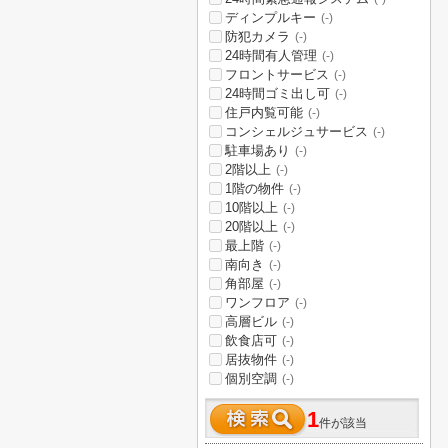
ディンプルキー
(-)
防犯カメラ
(-)
24時間有人管理
(-)
フロントサービス
(-)
24時間ゴミ出し可
(-)
住戸内覧可能
(-)
コンシェルジュサービス
(-)
駐車場あり
(-)
2階以上
(-)
1階の物件
(-)
10階以上
(-)
20階以上
(-)
最上階
(-)
南向き
(-)
角部屋
(-)
ワンフロア
(-)
高層ビル
(-)
飲食店可
(-)
居抜物件
(-)
個別空調
(-)
1
件が該当