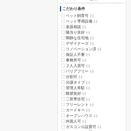
こだわり条件
ペット飼育可
(-)
ペット専用設備
(-)
楽器相談
(-)
陽当り良好
(-)
閑静な住宅地
(-)
デザイナーズ
(-)
リノベーション済
(-)
保証人不要
(-)
事務所可
(-)
２人入居可
(-)
バリアフリー
(-)
分割可
(-)
分譲タイプ
(-)
管理人常駐
(-)
眺望良好
(-)
二世帯住宅
(-)
フリーレント
(-)
カードキー
(-)
オープンハウス
(-)
外国人可
(-)
ガスコンロ設置可
(-)