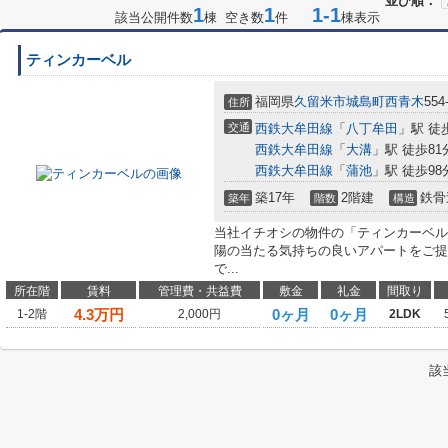
並び順：
1
1
1-1
該当公開件数
棟 空き数
件
棟表示
ティンカーベル
福岡県
久留米市
城島町西青木
554
住所
交通
西鉄大牟田線
「
八丁牟田
」駅 徒
西鉄大牟田線
「
大溝
」駅 徒歩81
西鉄大牟田線
「
蒲池
」駅 徒歩98
築17年
2階建
鉄骨
築年
階数
構造
当社イチオシの物件の「ティンカーベル
陽の当たる気持ちの良いアパートをご提
で...
所在階
賃料
管理費・共益費
敷金
礼金
間取り
4.3
万円
0ヶ月
0ヶ月
1-2階
2,000円
2LDK
該