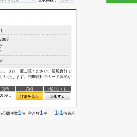
表示件数：
-1
歩88分
分
分
造
」。ぜひ一度ご覧ください。通風良好で
供いたします。初期費用のカード決済が
面積
詳細
検討リスト
55.26㎡
詳細を見る
追加する
1
1
1-1
当公開件数
棟 空き数
件
棟表示