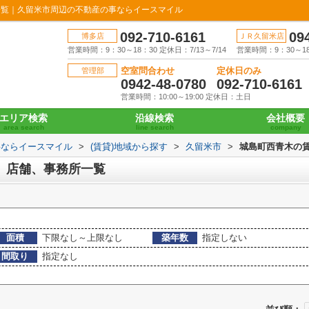
一覧｜久留米市周辺の不動産の事ならイースマイル
092-710-6161
09
博多店
ＪＲ久留米店
営業時間：9：30～18：30 定休日：7/13～7/14
営業時間：9：30～18：
空室問合わせ
定休日のみ
管理部
0942-48-0780
092-710-6161
営業時間：10:00～19:00 定休日：土日
エリア検索
沿線検索
会社概要
area search
line search
company
事ならイースマイル
>
(賃貸)地域から探す
>
久留米市
>
城島町西青木の
、店舗、事務所一覧
面積
下限なし～上限なし
築年数
指定しない
間取り
指定なし