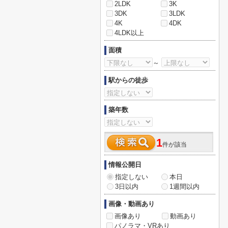
2LDK
3K
3DK
3LDK
4K
4DK
4LDK以上
面積
～
駅からの徒歩
築年数
1
件が該当
情報公開日
指定しない
本日
3日以内
1週間以内
画像・動画あり
画像あり
動画あり
パノラマ・VRあり