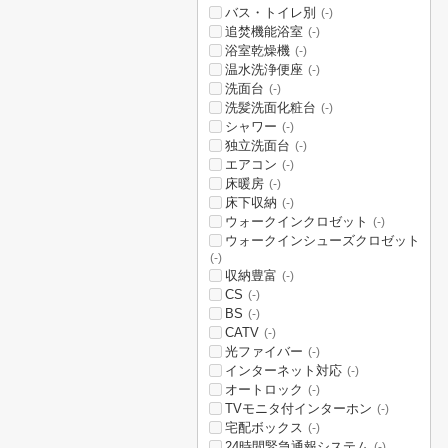
バス・トイレ別
(-)
追焚機能浴室
(-)
浴室乾燥機
(-)
温水洗浄便座
(-)
洗面台
(-)
洗髪洗面化粧台
(-)
シャワー
(-)
独立洗面台
(-)
エアコン
(-)
床暖房
(-)
床下収納
(-)
ウォークインクロゼット
(-)
ウォークインシューズクロゼット
(-)
収納豊富
(-)
CS
(-)
BS
(-)
CATV
(-)
光ファイバー
(-)
インターネット対応
(-)
オートロック
(-)
TVモニタ付インターホン
(-)
宅配ボックス
(-)
24時間緊急通報システム
(-)