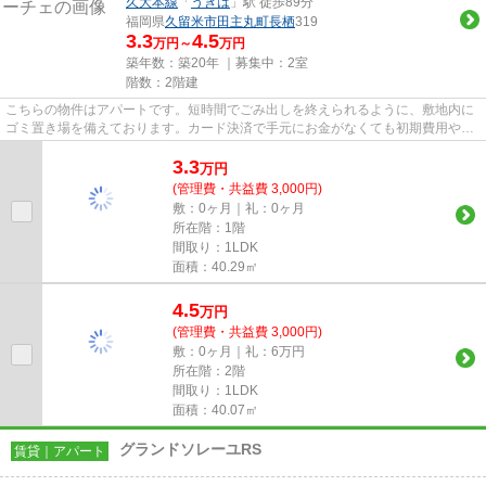
久大本線
「
うきは
」駅 徒歩89分
福岡県
久留米市
田主丸町長栖
319
3.3
4.5
万円～
万円
築年数：築20年 ｜募集中：
2室
階数：2階建
こちらの物件はアパートです。短時間でごみ出しを終えられるように、敷地内に
ゴミ置き場を備えております。カード決済で手元にお金がなくても初期費用や家
賃支払いができます。通風良...
3.3
万
円
(管理費・共益費 3,000円)
敷：0ヶ月｜礼：0ヶ月
所在階：1階
間取り：1LDK
面積：40.29㎡
4.5
万
円
(管理費・共益費 3,000円)
敷：0ヶ月｜礼：6万円
所在階：2階
間取り：1LDK
面積：40.07㎡
グランドソレーユRS
賃貸｜アパート