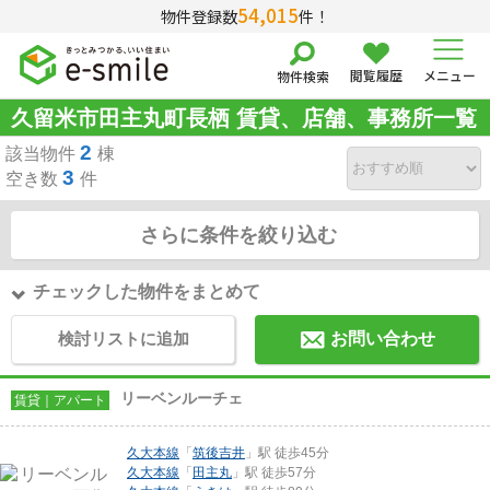
54,015
物件登録数
件！
閲覧履歴
メニュー
物件検索
久留米市田主丸町長栖 賃貸、店舗、事務所一覧
2
該当物件
棟
3
空き数
件
さらに条件を絞り込む
チェックした物件をまとめて
検討リストに追加
お問い合わせ
リーベンルーチェ
賃貸｜アパート
久大本線
「
筑後吉井
」駅 徒歩45分
久大本線
「
田主丸
」駅 徒歩57分