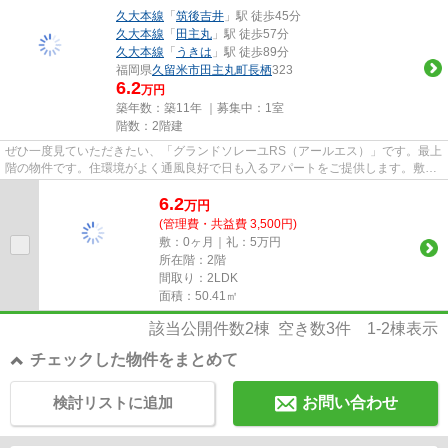
久大本線
「
筑後吉井
」駅 徒歩45分
久大本線
「
田主丸
」駅 徒歩57分
久大本線
「
うきは
」駅 徒歩89分
福岡県
久留米市
田主丸町長栖
323
6.2
万円
築年数：築11年 ｜募集中：
1室
階数：2階建
ぜひ一度見ていただきたい、「グランドソレーユRS（アールエス）」です。最上
階の物件です。住環境がよく通風良好で日も入るアパートをご提供します。敷地
内ごみ置き場があればごみを...
6.2
万
円
(管理費・共益費 3,500円)
敷：0ヶ月｜礼：5万円
所在階：2階
間取り：2LDK
面積：50.41㎡
該当公開件数
2
棟 空き数
3
件
1-2
棟表示
チェックした物件をまとめて
検討リストに追加
お問い合わせ