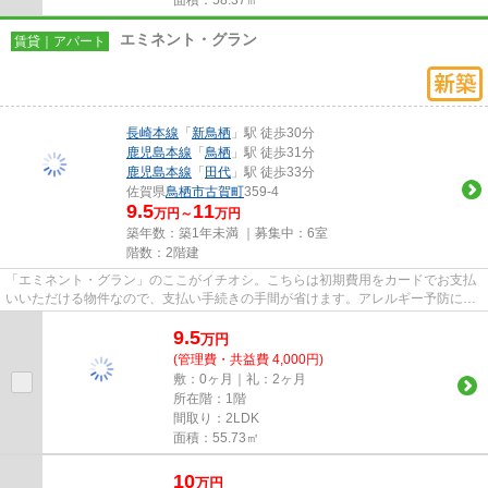
エミネント・グラン
賃貸｜アパート
長崎本線
「
新鳥栖
」駅 徒歩30分
鹿児島本線
「
鳥栖
」駅 徒歩31分
鹿児島本線
「
田代
」駅 徒歩33分
佐賀県
鳥栖市
古賀町
359-4
9.5
11
万円～
万円
築年数：築1年未満 ｜募集中：
6室
階数：2階建
「エミネント・グラン」のここがイチオシ。こちらは初期費用をカードでお支払
いいただける物件なので、支払い手続きの手間が省けます。アレルギー予防に適
した、通気性の良い安心のア...
9.5
万
円
(管理費・共益費 4,000円)
敷：0ヶ月｜礼：2ヶ月
所在階：1階
間取り：2LDK
面積：55.73㎡
10
万
円