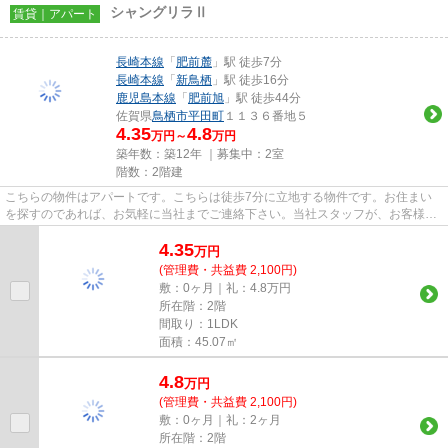
シャングリラⅡ
賃貸｜アパート
長崎本線
「
肥前麓
」駅 徒歩7分
長崎本線
「
新鳥栖
」駅 徒歩16分
鹿児島本線
「
肥前旭
」駅 徒歩44分
佐賀県
鳥栖市
平田町
１１３６番地５
4.35
4.8
万円～
万円
築年数：築12年 ｜募集中：
2室
階数：2階建
こちらの物件はアパートです。こちらは徒歩7分に立地する物件です。お住まい
を探すのであれば、お気軽に当社までご連絡下さい。当社スタッフが、お客様の
生活スタイルに合った物件やご...
4.35
万
円
(管理費・共益費 2,100円)
敷：0ヶ月｜礼：4.8万円
所在階：2階
間取り：1LDK
面積：45.07㎡
4.8
万
円
(管理費・共益費 2,100円)
敷：0ヶ月｜礼：2ヶ月
所在階：2階