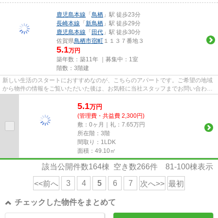
鹿児島本線
「
鳥栖
」駅 徒歩23分
長崎本線
「
新鳥栖
」駅 徒歩29分
鹿児島本線
「
田代
」駅 徒歩30分
佐賀県
鳥栖市
宿町
１１３７番地３
5.1
万円
築年数：築11年 ｜募集中：
1室
階数：3階建
新しい生活のスタートにおすすめなのが、こちらのアパートです。ご希望の地域
から物件の情報をご覧いただいた後は、お気軽に当社スタッフまでお問い合わせ
ください。お待ちしております。
5.1
万
円
(管理費・共益費 2,300円)
敷：0ヶ月｜礼：7.65万円
所在階：3階
間取り：1LDK
面積：49.10㎡
該当公開件数
164
棟 空き数
266
件
81-100
棟表示
3
4
5
6
7
<<前へ
次へ>>
最初
チェックした物件をまとめて