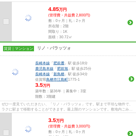
ト致します。まずはお問い合...
4.85
万
円
(管理費・共益費 2,800円)
敷：0ヶ月｜礼：2ヶ月
所在階：2階
間取り：1K
面積：30.72㎡
リノ・パラッツォ
賃貸｜マンション
長崎本線
「
肥前麓
」駅 徒歩18分
鹿児島本線
「
肥前旭
」駅 徒歩25分
長崎本線
「
新鳥栖
」駅 徒歩34分
佐賀県
鳥栖市
江島町
1775-1
3.5
万円
築年数：築36年 ｜募集中：
3室
階数：3階建
ぜひ一度見ていただきたい、「リノ・パラッツォ」です。駅まで平坦な物件で、
ラクに駅まで移動することができます。最上階のマンションです。敷地内ごみ置
き場は、忙しいあなたの時間...
3.5
万
円
(管理費・共益費 3,000円)
敷：0ヶ月｜礼：0ヶ月