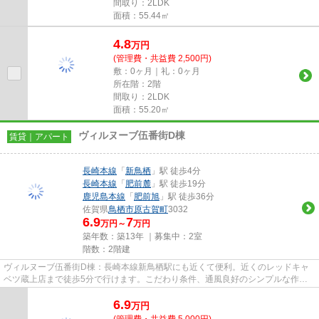
間取り：2LDK
面積：55.44㎡
4.8
万
円
(管理費・共益費 2,500円)
敷：0ヶ月｜礼：0ヶ月
所在階：2階
間取り：2LDK
面積：55.20㎡
ヴィルヌーブ伍番街D棟
賃貸｜アパート
長崎本線
「
新鳥栖
」駅 徒歩4分
長崎本線
「
肥前麓
」駅 徒歩19分
鹿児島本線
「
肥前旭
」駅 徒歩36分
佐賀県
鳥栖市
原古賀町
3032
6.9
7
万円～
万円
築年数：築13年 ｜募集中：
2室
階数：2階建
ヴィルヌーブ伍番街D棟：長崎本線新鳥栖駅にも近くて便利。近くのレッドキャ
ベツ蔵上店まで徒歩5分で行けます。こだわり条件、通風良好のシンプルな作り
のアパートです。気分が落ちた...
6.9
万
円
(管理費・共益費 5,000円)