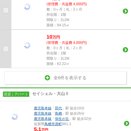
(管理費・共益費 4,000円)
敷：0ヶ月｜礼：2ヶ月
所在階：1階
間取り：2LDK
面積：64.15㎡
10
万
円
(管理費・共益費 4,000円)
敷：0ヶ月｜礼：2ヶ月
所在階：1階
間取り：2LDK
面積：62.22㎡
全6件を表示する
セイシェル・大山Ⅱ
賃貸｜アパート
鹿児島本線
「
田代
」駅 徒歩10分
鹿児島本線
「
鳥栖
」駅 徒歩26分
鹿児島本線
「
弥生が丘
」駅 徒歩32分
佐賀県
鳥栖市
原町
961-1
5.1
万円