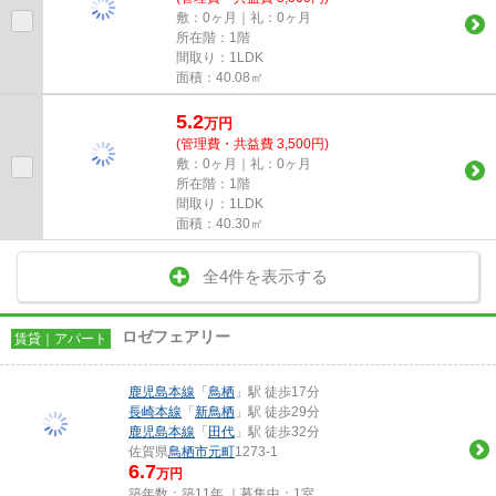
敷：0ヶ月｜礼：0ヶ月
所在階：1階
間取り：1LDK
面積：40.08㎡
5.2
万
円
(管理費・共益費 3,500円)
敷：0ヶ月｜礼：0ヶ月
所在階：1階
間取り：1LDK
面積：40.30㎡
全4件を表示する
ロゼフェアリー
賃貸｜アパート
鹿児島本線
「
鳥栖
」駅 徒歩17分
長崎本線
「
新鳥栖
」駅 徒歩29分
鹿児島本線
「
田代
」駅 徒歩32分
佐賀県
鳥栖市
元町
1273-1
6.7
万円
築年数：築11年 ｜募集中：
1室