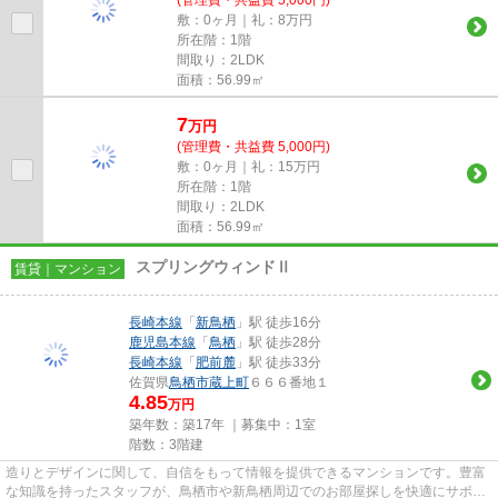
敷：0ヶ月｜礼：8万円
所在階：1階
間取り：2LDK
面積：56.99㎡
7
万
円
(管理費・共益費 5,000円)
敷：0ヶ月｜礼：15万円
所在階：1階
間取り：2LDK
面積：56.99㎡
スプリングウィンドⅡ
賃貸｜マンション
長崎本線
「
新鳥栖
」駅 徒歩16分
鹿児島本線
「
鳥栖
」駅 徒歩28分
長崎本線
「
肥前麓
」駅 徒歩33分
佐賀県
鳥栖市
蔵上町
６６６番地１
4.85
万円
築年数：築17年 ｜募集中：
1室
階数：3階建
造りとデザインに関して、自信をもって情報を提供できるマンションです。豊富
な知識を持ったスタッフが、鳥栖市や新鳥栖周辺でのお部屋探しを快適にサポー