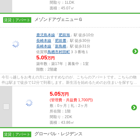
間取り：1LDK
面積：45.07㎡
メゾンドアヴェニューＧ
賃貸｜アパート
鹿児島本線
「
肥前旭
」駅 徒歩10分
長崎本線
「
肥前麓
」駅 徒歩30分
長崎本線
「
新鳥栖
」駅 徒歩31分
佐賀県
鳥栖市
村田町
３３番地１
5.05
万円
築年数：築17年 ｜募集中：
1室
階数：2階建
今引っ越しをお考えの方におすすめなのが、こちらのアパートです。こちらの物
件は駅まで徒歩で12分で到着します。新生活を始めるためのお住まいを探すな
ら、当社にお任せ下さい。初め...
5.05
万
円
(管理費・共益費 1,700円)
敷：0ヶ月｜礼：2ヶ月
所在階：1階
間取り：2DK
面積：43.86㎡
グローバル・レジデンス
賃貸｜アパート