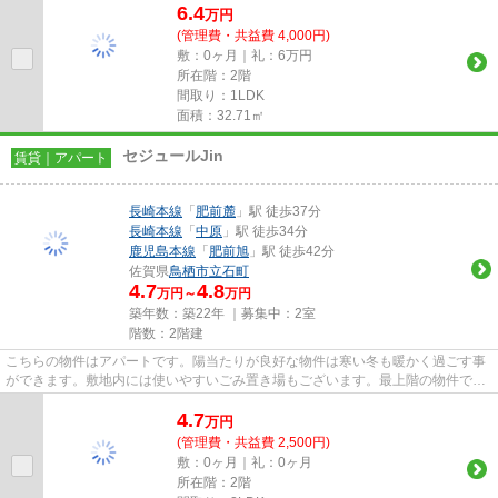
6.4
万
円
(管理費・共益費 4,000円)
敷：0ヶ月｜礼：6万円
所在階：2階
間取り：1LDK
面積：32.71㎡
セジュールJin
賃貸｜アパート
長崎本線
「
肥前麓
」駅 徒歩37分
長崎本線
「
中原
」駅 徒歩34分
鹿児島本線
「
肥前旭
」駅 徒歩42分
佐賀県
鳥栖市
立石町
4.7
4.8
万円～
万円
築年数：築22年 ｜募集中：
2室
階数：2階建
こちらの物件はアパートです。陽当たりが良好な物件は寒い冬も暖かく過ごす事
ができます。敷地内には使いやすいごみ置き場もございます。最上階の物件で
す。当社スタッフが地域の賃貸...
4.7
万
円
(管理費・共益費 2,500円)
敷：0ヶ月｜礼：0ヶ月
所在階：2階