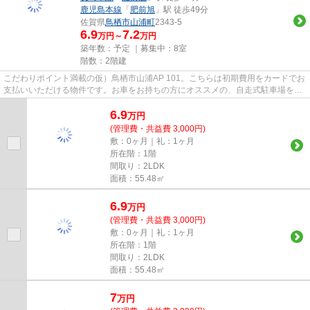
鹿児島本線
「
肥前旭
」駅 徒歩49分
佐賀県
鳥栖市
山浦町
2343-5
6.9
7.2
万円～
万円
築年数：予定 ｜募集中：
8室
階数：2階建
こだわりポイント満載の仮）鳥栖市山浦AP 101。こちらは初期費用をカードでお
支払いいただける物件です。お車をお持ちの方にオススメの、自走式駐車場を利
用できる物件です。陽当たり...
6.9
万
円
(管理費・共益費 3,000円)
敷：0ヶ月｜礼：1ヶ月
所在階：1階
間取り：2LDK
面積：55.48㎡
6.9
万
円
(管理費・共益費 3,000円)
敷：0ヶ月｜礼：1ヶ月
所在階：1階
間取り：2LDK
面積：55.48㎡
7
万
円