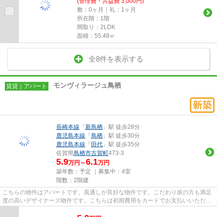
(管理費・共益費 3,000円)
敷：0ヶ月｜礼：1ヶ月
所在階：1階
間取り：2LDK
面積：55.48㎡
全8件を表示する
モンヴィラージュ鳥栖
賃貸｜アパート
長崎本線
「
新鳥栖
」駅 徒歩28分
鹿児島本線
「
鳥栖
」駅 徒歩30分
鹿児島本線
「
田代
」駅 徒歩35分
佐賀県
鳥栖市
古賀町
473-3
5.9
6.1
万円～
万円
築年数：予定 ｜募集中：
4室
階数：2階建
こちらの物件はアパートです。風通しが良好な物件です。こだわり派の方も満足
度の高いデザイナーズ物件です。こちらは初期費用をカードでお支払いいただけ
る物件なので、支払い手続き...