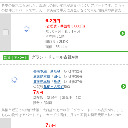
冬場の換気にも適した、風通しの良い湿気が溜まりにくいアパートです。こちら
の物件はアパートです。カード決済で手元にお金がなくても初期費用や家賃支払
いができます。地域のゴミ捨...
6.2
万
円
(管理費・共益費 3,000円)
敷：0ヶ月｜礼：1ヶ月
所在階：1階
間取り：2LDK
面積：55.44㎡
グラン・ドミール古賀A棟
賃貸｜アパート
長崎本線
「
新鳥栖
」駅 徒歩32分
鹿児島本線
「
田代
」駅 徒歩36分
鹿児島本線
「
鳥栖
」駅 徒歩37分
佐賀県
鳥栖市
古賀町
593-1
7
万円
築年数：築16年 ｜募集中：
1室
階数：2階建
鳥栖市近辺での物件情報：大好評のあの物件「グラン・ドミール古賀A棟」。こ
ちらの物件はアパートです。カード決済は、月々の家賃や初期費用支払いのわず
らわしさを解消してくれます。...
7
万
円