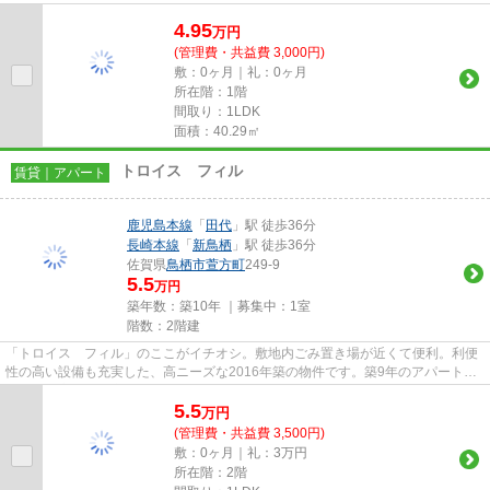
な、2駅利用可能なアパートです...
4.95
万
円
(管理費・共益費 3,000円)
敷：0ヶ月｜礼：0ヶ月
所在階：1階
間取り：1LDK
面積：40.29㎡
トロイス フィル
賃貸｜アパート
鹿児島本線
「
田代
」駅 徒歩36分
長崎本線
「
新鳥栖
」駅 徒歩36分
佐賀県
鳥栖市
萱方町
249-9
5.5
万円
築年数：築10年 ｜募集中：
1室
階数：2階建
「トロイス フィル」のここがイチオシ。敷地内ごみ置き場が近くて便利。利便
性の高い設備も充実した、高ニーズな2016年築の物件です。築9年のアパート。
ニーズの高い鳥栖市内の物件で...
5.5
万
円
(管理費・共益費 3,500円)
敷：0ヶ月｜礼：3万円
所在階：2階