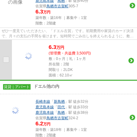
鹿児島本線
「
鳥栖
」駅 徒歩40分
佐賀県
鳥栖市
古賀町
305-7
6.3
万円
築年数：築16年 ｜募集中：
1室
階数：2階建
ぜひ一度見ていただきたい、「ドエル古賀」です。初期費用や家賃のカード決済
で、月々の支払の手間を省けます。短時間でごみ出しを終えられるように、敷地
内にゴミ置き場を設置してい...
6.3
万
円
(管理費・共益費 3,500円)
敷：0ヶ月｜礼：1ヶ月
所在階：2階
間取り：2LDK
面積：62.10㎡
ドエル池の内
賃貸｜アパート
長崎本線
「
新鳥栖
」駅 徒歩32分
鹿児島本線
「
田代
」駅 徒歩33分
鹿児島本線
「
鳥栖
」駅 徒歩38分
佐賀県
鳥栖市
古賀町
324-2
6.2
万円
築年数：築18年 ｜募集中：
1室
階数：2階建