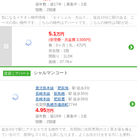
築年数：築17年 ｜募集中：
1室
階数：2階建
気になるイチオシ物件情報：「セイシェル・大山Ⅱ」。徒歩10分に駅のある、ニ
ーズの高い物件です。こちらの物件はアパートです。こちらの物件は2駅が近く
にあり便利です。当社には、豊...
5.1
万
円
(管理費・共益費 3,500円)
敷：0ヶ月｜礼：4万円
所在階：1階
間取り：1LDK
面積：37.78㎡
シャルマンコート
賃貸｜アパート
鹿児島本線
「
肥前旭
」駅 徒歩3分
長崎本線
「
新鳥栖
」駅 徒歩30分
長崎本線
「
肥前麓
」駅 徒歩39分
佐賀県
鳥栖市
儀徳町
2744
4.95
万円
築年数：築19年 ｜募集中：
1室
階数：2階建
徒歩3分で駅にアクセスできる物件です。共用部に住民専用のゴミ置き場を備え
ているので、面倒なゴミ出しも楽になります。よくお出かけをする方にも便利