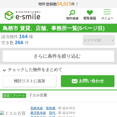
54,015
物件登録数
件！
閲覧履歴
メニュー
物件検索
鳥栖市 賃貸、店舗、事務所一覧(5ページ目)
164
該当物件
棟
266
空き数
件
さらに条件を絞り込む
チェックした物件をまとめて
検討リストに追加
お問い合わせ
ドエル古賀
賃貸｜アパート
長崎本線
「
新鳥栖
」駅 徒歩34分
鹿児島本線
「
田代
」駅 徒歩34分