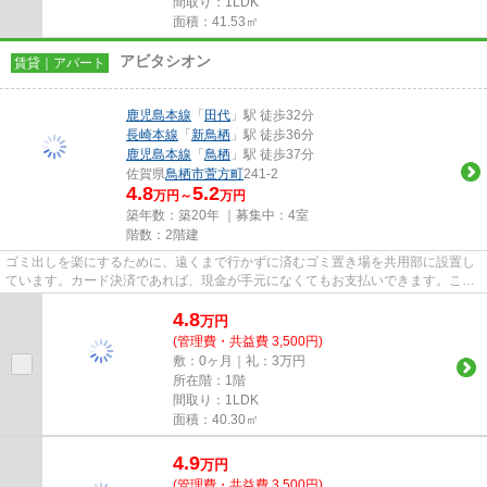
間取り：1LDK
面積：41.53㎡
アビタシオン
賃貸｜アパート
鹿児島本線
「
田代
」駅 徒歩32分
長崎本線
「
新鳥栖
」駅 徒歩36分
鹿児島本線
「
鳥栖
」駅 徒歩37分
佐賀県
鳥栖市
萱方町
241-2
4.8
5.2
万円～
万円
築年数：築20年 ｜募集中：
4室
階数：2階建
ゴミ出しを楽にするために、遠くまで行かずに済むゴミ置き場を共用部に設置し
ています。カード決済であれば、現金が手元になくてもお支払いできます。こち
らの物件はアパートです。当...
4.8
万
円
(管理費・共益費 3,500円)
敷：0ヶ月｜礼：3万円
所在階：1階
間取り：1LDK
面積：40.30㎡
4.9
万
円
(管理費・共益費 3,500円)