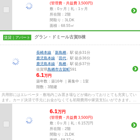
(管理費・共益費 3,500円)
敷：0ヶ月｜礼：1ヶ月
所在階：2階
間取り：3LDK
面積：68.55㎡
グラン・ドミール古賀B棟
賃貸｜アパート
長崎本線
「
新鳥栖
」駅 徒歩31分
鹿児島本線
「
田代
」駅 徒歩36分
鹿児島本線
「
鳥栖
」駅 徒歩37分
佐賀県
鳥栖市
古賀町
591
6.1
万円
築年数：築16年 ｜募集中：
1室
階数：3階建
共用部にはエレベータ・敷地内ごみ置き場などが備わっておりとても充実してい
ます。カード決済で手元にお金がなくても初期費用や家賃支払いができます。こ
ちらの物件はアパートです。...
6.1
万
円
(管理費・共益費 3,500円)
敷：0ヶ月｜礼：6.15万円
所在階：2階
間取り：2LDK
面積：58.37㎡