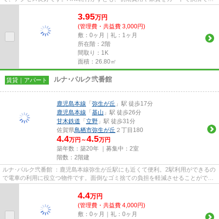
ます。三養基郡基山町エリアにあ...
3.95
万
円
(管理費・共益費 3,000円)
敷：0ヶ月｜礼：1ヶ月
所在階：2階
間取り：1K
面積：26.80㎡
ルナ･パルク弐番館
賃貸｜アパート
鹿児島本線
「
弥生が丘
」駅 徒歩17分
鹿児島本線
「
基山
」駅 徒歩26分
甘木鉄道
「
立野
」駅 徒歩31分
佐賀県
鳥栖市
弥生が丘
２丁目180
4.4
4.5
万円～
万円
築年数：築20年 ｜募集中：
2室
階数：2階建
ルナ･パルク弐番館 ：鹿児島本線弥生が丘駅にも近くて便利。2駅利用ができるの
で電車の利用に役立つ物件です。面倒なゴミ捨ての負担を軽減させることができ
るのが敷地内ごみ置き場の魅...
4.4
万
円
(管理費・共益費 4,000円)
敷：0ヶ月｜礼：0ヶ月