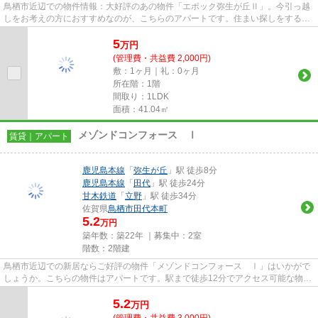
鳥栖市近辺での物件情報：大好評のあの物件「エポック弥生が丘Ⅱ」。今引っ越
しをお考えの方におすすめなのが、こちらのアパートです。住まい探しをするな
ら、ぜひ当社にお任せ下さい。...
5
万
円
(管理費・共益費 2,000円)
敷：1ヶ月｜礼：0ヶ月
所在階：1階
間取り：1LDK
面積：41.04㎡
メゾンドコンフォース Ⅰ
賃貸｜アパート
鹿児島本線
「
弥生が丘
」駅 徒歩8分
鹿児島本線
「
田代
」駅 徒歩24分
甘木鉄道
「
立野
」駅 徒歩34分
佐賀県
鳥栖市
田代本町
5.2
万円
築年数：築22年 ｜募集中：
2室
階数：2階建
鳥栖市近辺での新居ならご好評の物件「メゾンドコンフォース Ⅰ」はいかがで
しょうか。こちらの物件はアパートです。駅まで徒歩12分でアクセス可能な物件
です。どういった生活を送りた...
5.2
万
円
(管理費・共益費 3,000円)