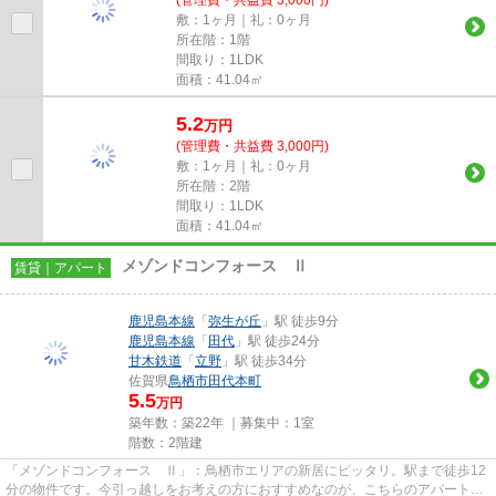
敷：1ヶ月｜礼：0ヶ月
所在階：1階
間取り：1LDK
面積：41.04㎡
5.2
万
円
(管理費・共益費 3,000円)
敷：1ヶ月｜礼：0ヶ月
所在階：2階
間取り：1LDK
面積：41.04㎡
メゾンドコンフォース Ⅱ
賃貸｜アパート
鹿児島本線
「
弥生が丘
」駅 徒歩9分
鹿児島本線
「
田代
」駅 徒歩24分
甘木鉄道
「
立野
」駅 徒歩34分
佐賀県
鳥栖市
田代本町
5.5
万円
築年数：築22年 ｜募集中：
1室
階数：2階建
「メゾンドコンフォース Ⅱ」：鳥栖市エリアの新居にピッタリ。駅まで徒歩12
分の物件です。今引っ越しをお考えの方におすすめなのが、こちらのアパートで