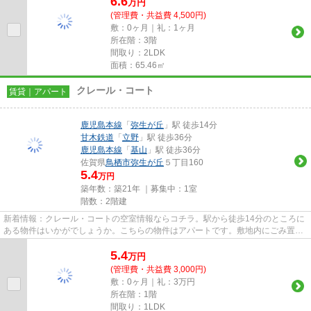
6.6
万
円
(管理費・共益費 4,500円)
敷：0ヶ月｜礼：1ヶ月
所在階：3階
間取り：2LDK
面積：65.46㎡
クレール・コート
賃貸｜アパート
鹿児島本線
「
弥生が丘
」駅 徒歩14分
甘木鉄道
「
立野
」駅 徒歩36分
鹿児島本線
「
基山
」駅 徒歩36分
佐賀県
鳥栖市
弥生が丘
５丁目160
5.4
万円
築年数：築21年 ｜募集中：
1室
階数：2階建
新着情報：クレール・コートの空室情報ならコチラ。駅から徒歩14分のところに
ある物件はいかがでしょうか。こちらの物件はアパートです。敷地内にごみ置き
場のある物件です。賃貸物件...
5.4
万
円
(管理費・共益費 3,000円)
敷：0ヶ月｜礼：3万円
所在階：1階
間取り：1LDK