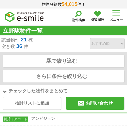
54,015
物件登録数
件！
閲覧履歴
メニュー
物件検索
立野駅物件一覧
21
該当物件
棟
36
空き数
件
駅で絞り込む
さらに条件を絞り込む
チェックした物件をまとめて
検討リストに追加
お問い合わせ
アンビジョンⅠ
賃貸｜アパート