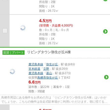
所在階：2階
間取り：1K
面積：26.72㎡
4.5
万
円
(管理費・共益費 4,000円)
敷：0ヶ月｜礼：0ヶ月
所在階：2階
間取り：1K
面積：26.72㎡
リビングタウン弥生が丘A棟
賃貸｜アパート
鹿児島本線
「
弥生が丘
」駅 徒歩8分
甘木鉄道
「
立野
」駅 徒歩26分
鹿児島本線
「
基山
」駅 徒歩27分
佐賀県
鳥栖市
弥生が丘
１丁目42
6.6
万円
築年数：築22年 ｜募集中：
1室
階数：3階建
鳥栖市周辺にある物件をお求めの方は「リビングタウン弥生が丘A棟」はいかが
でしょうか。こちらの物件は自走式駐車場がご利用いただけます。朝に慌てるこ
となく行動するために駅から徒...