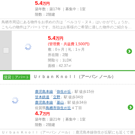
5.4
万円
築年数：築17年 ｜募集中：
1室
階数：2階建
鳥栖市周辺にある物件をお求めの方は「ベルコリ－ヌＡ」はいかがでしょうか。
こちらの物件はアパートです。当社はお客様のご希望に適した物件のご紹介をい
たします。多種多様な物件情...
5.4
万
円
(管理費・共益費 1,500円)
敷：0ヶ月｜礼：1ヶ月
所在階：2階
間取り：1LDK
面積：42.37㎡
Ｕｒｂａｎ Ｋｎｏｌｌ（アーバン ノール）
賃貸｜アパート
鹿児島本線
「
弥生が丘
」駅 徒歩15分
甘木鉄道
「
立野
」駅 徒歩34分
鹿児島本線
「
基山
」駅 徒歩34分
佐賀県
鳥栖市
弥生が丘
４丁目
4.7
万円
築年数：築21年 ｜募集中：
1室
階数：2階建
Ｕｒｂａｎ Ｋｎｏｌｌ（アーバン ノール）：鹿児島本線弥生が丘駅にも近くて便