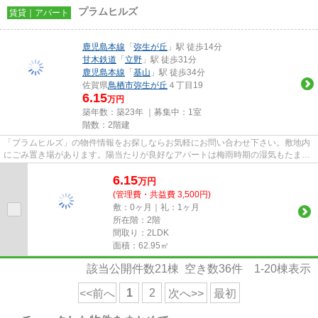
プラムヒルズ
賃貸｜アパート
鹿児島本線
「
弥生が丘
」駅 徒歩14分
甘木鉄道
「
立野
」駅 徒歩31分
鹿児島本線
「
基山
」駅 徒歩34分
佐賀県
鳥栖市
弥生が丘
４丁目19
6.15
万円
築年数：築23年 ｜募集中：
1室
階数：2階建
「プラムヒルズ」の物件情報をお探しならお気軽にお問い合わせ下さい。敷地内
にごみ置き場があります。陽当たりが良好なアパートは梅雨時期の湿気もたまり
にくい条件となっています。...
6.15
万
円
(管理費・共益費 3,500円)
敷：0ヶ月｜礼：1ヶ月
所在階：2階
間取り：2LDK
面積：62.95㎡
該当公開件数
21
棟 空き数
36
件
1-20
棟表示
1
2
<<前へ
次へ>>
最初