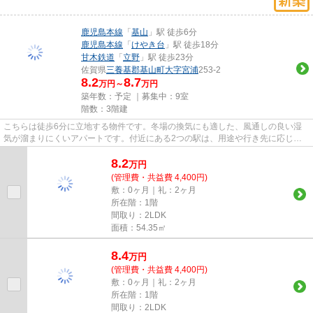
鹿児島本線
「
基山
」駅 徒歩6分
鹿児島本線
「
けやき台
」駅 徒歩18分
甘木鉄道
「
立野
」駅 徒歩23分
佐賀県
三養基郡基山町
大字宮浦
253-2
8.2
8.7
万円～
万円
築年数：予定 ｜募集中：
9室
階数：3階建
こちらは徒歩6分に立地する物件です。冬場の換気にも適した、風通しの良い湿
気が溜まりにくいアパートです。付近にある2つの駅は、用途や行き先に応じて
使い分けることができます。こ...
8.2
万
円
(管理費・共益費 4,400円)
敷：0ヶ月｜礼：2ヶ月
所在階：1階
間取り：2LDK
面積：54.35㎡
8.4
万
円
(管理費・共益費 4,400円)
敷：0ヶ月｜礼：2ヶ月
所在階：1階
間取り：2LDK