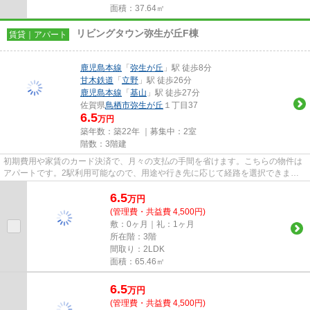
面積：37.64㎡
リビングタウン弥生が丘F棟
賃貸｜アパート
鹿児島本線
「
弥生が丘
」駅 徒歩8分
甘木鉄道
「
立野
」駅 徒歩26分
鹿児島本線
「
基山
」駅 徒歩27分
佐賀県
鳥栖市
弥生が丘
１丁目37
6.5
万円
築年数：築22年 ｜募集中：
2室
階数：3階建
初期費用や家賃のカード決済で、月々の支払の手間を省けます。こちらの物件は
アパートです。2駅利用可能なので、用途や行き先に応じて経路を選択できま
す。忙しい朝に遠くまでゴミ捨て...
6.5
万
円
(管理費・共益費 4,500円)
敷：0ヶ月｜礼：1ヶ月
所在階：3階
間取り：2LDK
面積：65.46㎡
6.5
万
円
(管理費・共益費 4,500円)