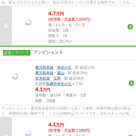
利。駅までのアクセスが良い、徒歩15分のところに位置する物件です。こちらの
物件はアパートです。賃貸...
4.7
万
円
(管理費・共益費 2,000円)
敷：1ヶ月｜礼：0ヶ月
所在階：1階
間取り：1K
面積：29.75㎡
アンビションⅡ
賃貸｜アパート
鹿児島本線
「
弥生が丘
」駅 徒歩17分
鹿児島本線
「
基山
」駅 徒歩29分
甘木鉄道
「
立野
」駅 徒歩34分
佐賀県
鳥栖市
弥生が丘
４丁目
4.1
万円
築年数：築23年 ｜募集中：
1室
階数：2階建
アンビションⅡ：鹿児島本線弥生が丘駅にも近くて便利。利用可能な駅が2駅あ
り、利便性の高い物件です。こちらの物件はアパートです。当社スタッフが地域
の賃貸情報をご提供いたします...
4.1
万
円
(管理費・共益費 2,000円)
敷：1ヶ月｜礼：0ヶ月