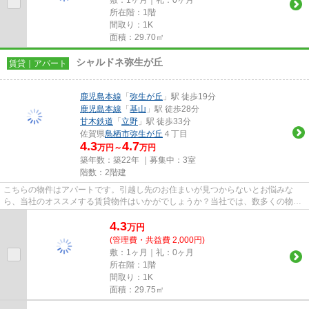
所在階：1階
間取り：1K
面積：29.70㎡
シャルドネ弥生が丘
賃貸｜アパート
鹿児島本線
「
弥生が丘
」駅 徒歩19分
鹿児島本線
「
基山
」駅 徒歩28分
甘木鉄道
「
立野
」駅 徒歩33分
佐賀県
鳥栖市
弥生が丘
４丁目
4.3
4.7
万円～
万円
築年数：築22年 ｜募集中：
3室
階数：2階建
こちらの物件はアパートです。引越し先のお住まいが見つからないとお悩みな
ら、当社のオススメする賃貸物件はいかがでしょうか？当社では、数多くの物件
情報を取り扱っているので、ご...
4.3
万
円
(管理費・共益費 2,000円)
敷：1ヶ月｜礼：0ヶ月
所在階：1階
間取り：1K
面積：29.75㎡