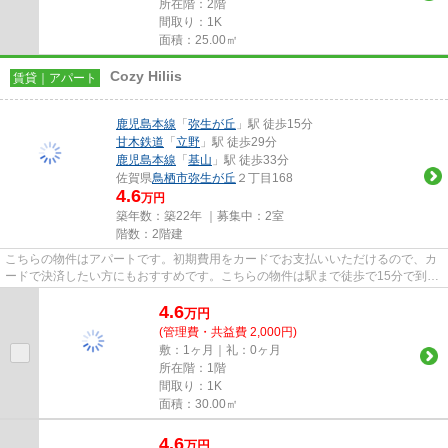
所在階：2階
間取り：1K
面積：25.00㎡
Cozy Hiliis
賃貸｜アパート
鹿児島本線
「
弥生が丘
」駅 徒歩15分
甘木鉄道
「
立野
」駅 徒歩29分
鹿児島本線
「
基山
」駅 徒歩33分
佐賀県
鳥栖市
弥生が丘
２丁目168
4.6
万円
築年数：築22年 ｜募集中：
2室
階数：2階建
こちらの物件はアパートです。初期費用をカードでお支払いいただけるので、カ
ードで決済したい方にもおすすめです。こちらの物件は駅まで徒歩で15分で到着
します。2駅利用可能でアクセ...
4.6
万
円
(管理費・共益費 2,000円)
敷：1ヶ月｜礼：0ヶ月
所在階：1階
間取り：1K
面積：30.00㎡
4.6
万
円