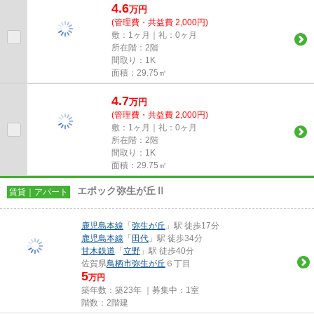
4.6
万
円
(管理費・共益費 2,000円)
敷：1ヶ月｜礼：0ヶ月
所在階：2階
間取り：1K
面積：29.75㎡
4.7
万
円
(管理費・共益費 2,000円)
敷：1ヶ月｜礼：0ヶ月
所在階：2階
間取り：1K
面積：29.75㎡
エポック弥生が丘Ⅱ
賃貸｜アパート
鹿児島本線
「
弥生が丘
」駅 徒歩17分
鹿児島本線
「
田代
」駅 徒歩34分
甘木鉄道
「
立野
」駅 徒歩40分
佐賀県
鳥栖市
弥生が丘
６丁目
5
万円
築年数：築23年 ｜募集中：
1室
階数：2階建