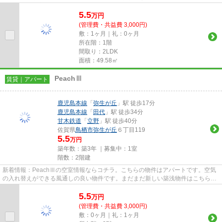
す。利便性の高い暮らしをする...
5.5
万
円
(管理費・共益費 3,000円)
敷：1ヶ月｜礼：0ヶ月
所在階：1階
間取り：2LDK
面積：49.58㎡
PeachⅢ
賃貸｜アパート
鹿児島本線
「
弥生が丘
」駅 徒歩17分
鹿児島本線
「
田代
」駅 徒歩34分
甘木鉄道
「
立野
」駅 徒歩40分
佐賀県
鳥栖市
弥生が丘
６丁目119
5.5
万円
築年数：築3年 ｜募集中：
1室
階数：2階建
新着情報：PeachⅢの空室情報ならコチラ。こちらの物件はアパートです。空気
の入れ替えができる風通しの良い物件です。まだまだ新しい築浅物件はこちらで
す。できるだけ早めに不動産情...
5.5
万
円
(管理費・共益費 3,000円)
敷：0ヶ月｜礼：1ヶ月