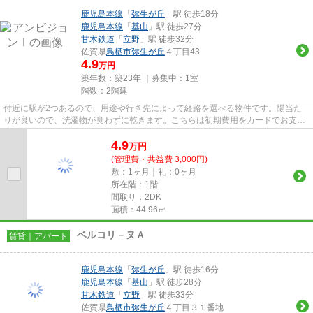
鹿児島本線
「
弥生が丘
」駅 徒歩18分
鹿児島本線
「
基山
」駅 徒歩27分
甘木鉄道
「
立野
」駅 徒歩32分
佐賀県
鳥栖市
弥生が丘
４丁目43
4.9
万円
築年数：築23年 ｜募集中：
1室
階数：2階建
付近に駅が2つあるので、用途や行き先によって経路を選べる物件です。陽当た
りが良いので、洗濯物が臭わずに乾きます。こちらは初期費用をカードでお支払
いいただける物件なので、支払...
4.9
万
円
(管理費・共益費 3,000円)
敷：1ヶ月｜礼：0ヶ月
所在階：1階
間取り：2DK
面積：44.96㎡
ベルコリ－ヌＡ
賃貸｜アパート
鹿児島本線
「
弥生が丘
」駅 徒歩16分
鹿児島本線
「
基山
」駅 徒歩28分
甘木鉄道
「
立野
」駅 徒歩33分
佐賀県
鳥栖市
弥生が丘
４丁目３１番地