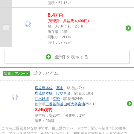
面積：57.15㎡
8.4
万
円
(管理費・共益費 4,400円)
敷：0ヶ月｜礼：2ヶ月
所在階：1階
間取り：2LDK
面積：57.78㎡
全9件を表示する
ゴウ．ハイム
賃貸｜アパート
鹿児島本線
「
基山
」駅 徒歩7分
鹿児島本線
「
けやき台
」駅 徒歩18分
甘木鉄道
「
立野
」駅 徒歩24分
佐賀県
三養基郡基山町
大字宮浦
253-18
3.95
万円
築年数：築26年 ｜募集中：
1室
階数：2階建
こちらは通風良好な物件です。最上階のアパートです。駅から徒歩7分の物件
で、アクセス良好です。ATMに行かずとも、初期費用や家賃をカードで決済でき