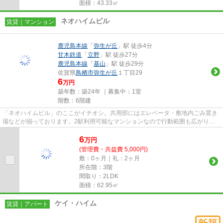
面積：43.33㎡
ネオハイムビル
賃貸｜マンション
鹿児島本線
「
弥生が丘
」駅 徒歩4分
甘木鉄道
「
立野
」駅 徒歩27分
鹿児島本線
「
基山
」駅 徒歩29分
佐賀県
鳥栖市
弥生が丘
１丁目29
6
万円
築年数：築24年 ｜募集中：
1室
階数：6階建
「ネオハイムビル」のここがイチオシ。共用部にはエレベータ・敷地内ごみ置き
場などが揃っております。2駅利用可能なマンションなので行動範囲も広がりま
す。こちらは初期費用をカード...
6
万
円
(管理費・共益費 5,000円)
敷：0ヶ月｜礼：2ヶ月
所在階：3階
間取り：2LDK
面積：62.95㎡
ケイ・ハイム
賃貸｜アパート