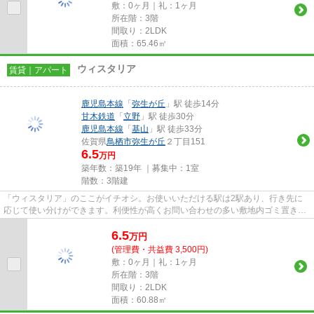
敷：0ヶ月｜礼：1ヶ月
所在階：3階
間取り：2LDK
面積：65.46㎡
ウィスタリア
賃貸｜アパート
鹿児島本線
「
弥生が丘
」駅 徒歩14分
甘木鉄道
「
立野
」駅 徒歩30分
鹿児島本線
「
基山
」駅 徒歩33分
佐賀県
鳥栖市
弥生が丘
２丁目151
6.5
万円
築年数：築19年 ｜募集中：
1室
階数：3階建
「ウィスタリア」のここがイチオシ。お使いいただける駅は2駅あり、行き先に
応じて使い分けができます。利便性が高くお問い合わせの多い敷地内ゴミ置き場
です。こちらの物件はアパート...
6.5
万
円
(管理費・共益費 3,500円)
敷：0ヶ月｜礼：1ヶ月
所在階：3階
間取り：2LDK
面積：60.88㎡