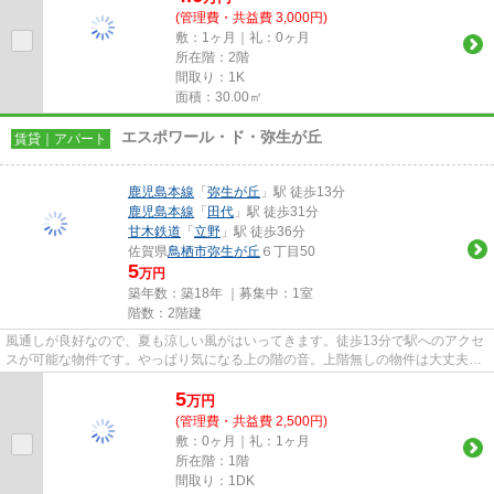
(管理費・共益費 3,000円)
敷：1ヶ月｜礼：0ヶ月
所在階：2階
間取り：1K
面積：30.00㎡
エスポワール・ド・弥生が丘
賃貸｜アパート
鹿児島本線
「
弥生が丘
」駅 徒歩13分
鹿児島本線
「
田代
」駅 徒歩31分
甘木鉄道
「
立野
」駅 徒歩36分
佐賀県
鳥栖市
弥生が丘
６丁目50
5
万円
築年数：築18年 ｜募集中：
1室
階数：2階建
風通しが良好なので、夏も涼しい風がはいってきます。徒歩13分で駅へのアクセ
スが可能な物件です。やっぱり気になる上の階の音。上階無しの物件は大丈夫で
す。こちらの物件はアパート...
5
万
円
(管理費・共益費 2,500円)
敷：0ヶ月｜礼：1ヶ月
所在階：1階
間取り：1DK