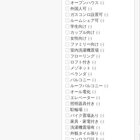
オープンハウス
(-)
外国人可
(-)
ガスコンロ設置可
(-)
ルームシェア可
(-)
学生向け
(-)
カップル向け
(-)
女性向け
(-)
ファミリー向け
(-)
室内洗濯機置場
(-)
フローリング
(-)
ロフト付き
(-)
メゾネット
(-)
ベランダ
(-)
バルコニー
(-)
ルーフバルコニー
(-)
オール電化
(-)
エレベーター
(-)
照明器具付き
(-)
駐輪場
(-)
バイク置場あり
(-)
家具・家電付き
(-)
洗濯機置場有
(-)
外観タイル張り
(-)
コンロ２口以上
(-)