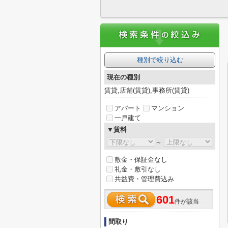
種別で絞り込む
現在の種別
賃貸,店舗(賃貸),事務所(賃貸)
アパート
マンション
一戸建て
▼賃料
～
敷金・保証金なし
礼金・敷引なし
共益費・管理費込み
601
件が該当
間取り