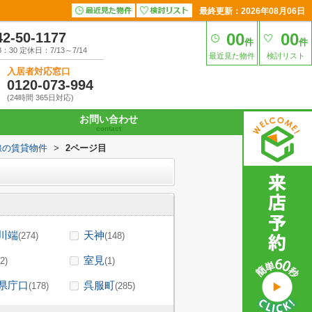
最終更新：2026年08月06日
42-50-1177
00
00
件
件
30 定休日：7/13～7/14
最近見た物件
検討リスト
入居者対応窓口
0120-073-994
(24時間 365日対応)
お問い合わせ
contact
線の賃貸物件
>
2ページ目
川端
天神
(274)
(148)
室見
(2)
(1)
県庁口
呉服町
(178)
(285)