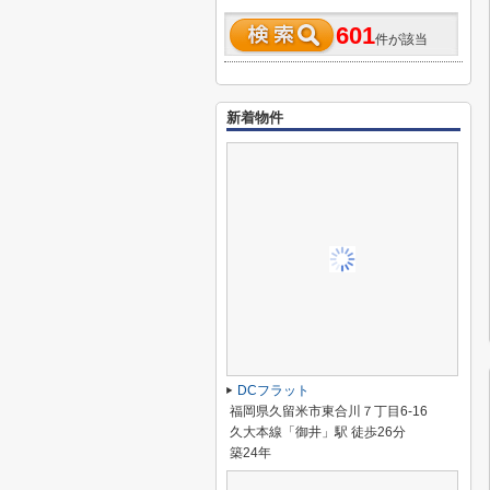
601
件が該当
新着物件
DCフラット
福岡県久留米市東合川７丁目6-16
久大本線「御井」駅 徒歩26分
築24年