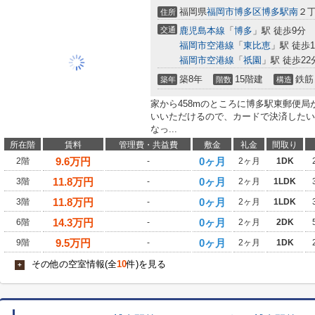
福岡県
福岡市博多区
博多駅南
２丁
住所
交通
鹿児島本線
「
博多
」駅 徒歩9分
福岡市空港線
「
東比恵
」駅 徒歩1
福岡市空港線
「
祇園
」駅 徒歩22
築8年
15階建
鉄筋
築年
階数
構造
家から458mのところに博多駅東郵便
いいただけるので、カードで決済したい
なっ...
所在階
賃料
管理費・共益費
敷金
礼金
間取り
9.6
万円
0ヶ月
2階
-
2ヶ月
1DK
11.8
万円
0ヶ月
3階
-
2ヶ月
1LDK
11.8
万円
0ヶ月
3階
-
2ヶ月
1LDK
14.3
万円
0ヶ月
6階
-
2ヶ月
2DK
9.5
万円
0ヶ月
9階
-
2ヶ月
1DK
その他の空室情報(全
10
件)を見る
+