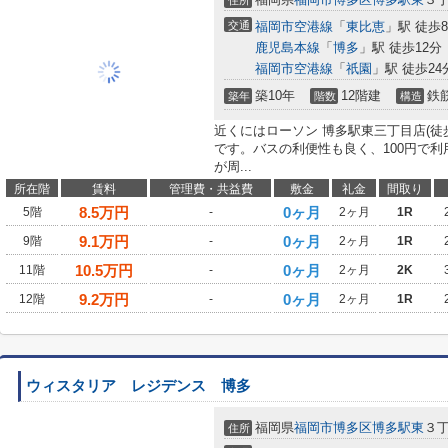
住所
交通
福岡市空港線
「
東比恵
」駅 徒歩
鹿児島本線
「
博多
」駅 徒歩12分
福岡市空港線
「
祇園
」駅 徒歩24
築10年
12階建
鉄
築年
階数
構造
近くにはローソン 博多駅東三丁目店(徒
です。バスの利便性も良く、100円で
が周...
所在階
賃料
管理費・共益費
敷金
礼金
間取り
8.5
万円
0ヶ月
5階
-
2ヶ月
1R
9.1
万円
0ヶ月
9階
-
2ヶ月
1R
10.5
万円
0ヶ月
11階
-
2ヶ月
2K
9.2
万円
0ヶ月
12階
-
2ヶ月
1R
ウィスタリア レジデンス 博多
福岡県
福岡市博多区
博多駅東
３丁
住所