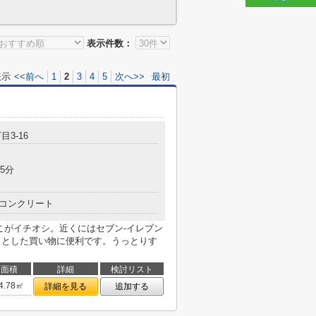
表示件数：
表示
<<前へ
1
2
3
4
5
次へ>>
最初
目3-16
5分
コンクリート
こがイチオシ。近くにはセブン‐イレブン
ょっとした買い物に便利です。うっとりす
面積
詳細
検討リスト
4.78㎡
詳細を見る
追加する