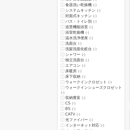
食器洗い乾燥機
(-)
システムキッチン
(-)
対面式キッチン
(-)
バス・トイレ別
(-)
追焚機能浴室
(-)
浴室乾燥機
(-)
温水洗浄便座
(-)
洗面台
(-)
洗髪洗面化粧台
(-)
シャワー
(-)
独立洗面台
(-)
エアコン
(-)
床暖房
(-)
床下収納
(-)
ウォークインクロゼット
(-)
ウォークインシューズクロゼット
(-)
収納豊富
(-)
CS
(-)
BS
(-)
CATV
(-)
光ファイバー
(-)
インターネット対応
(-)