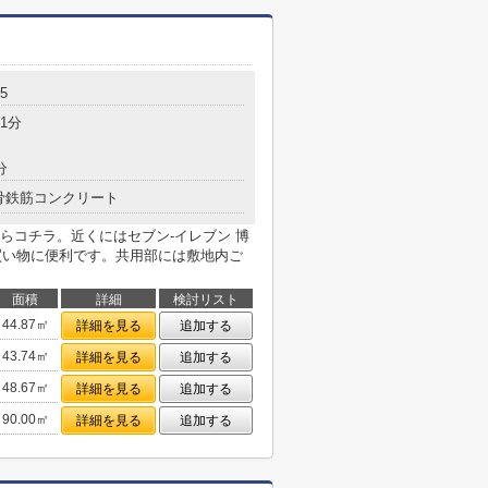
5
1分
分
骨鉄筋コンクリート
らコチラ。近くにはセブン‐イレブン 博
た買い物に便利です。共用部には敷地内ご
面積
詳細
検討リスト
44.87㎡
詳細を見る
追加する
43.74㎡
詳細を見る
追加する
48.67㎡
詳細を見る
追加する
90.00㎡
詳細を見る
追加する