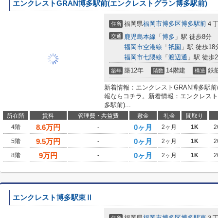
エンクレストGRAN博多駅前(エンクレストグラン博多駅前)
福岡県
福岡市博多区
博多駅前
４丁
住所
交通
鹿児島本線
「
博多
」駅 徒歩8分
福岡市空港線
「
祇園
」駅 徒歩18
福岡市七隈線
「
渡辺通
」駅 徒歩2
築12年
14階建
鉄
築年
階数
構造
新着情報：エンクレストGRAN博多駅前
報ならコチラ。新着情報：エンクレスト
多駅前)...
所在階
賃料
管理費・共益費
敷金
礼金
間取り
8.6
万円
0ヶ月
4階
-
2ヶ月
1K
2
9.5
万円
0ヶ月
5階
-
2ヶ月
1K
2
9
万円
0ヶ月
8階
-
2ヶ月
1K
2
エンクレスト博多駅東Ⅱ
福岡県
福岡市博多区
博多駅東
３丁