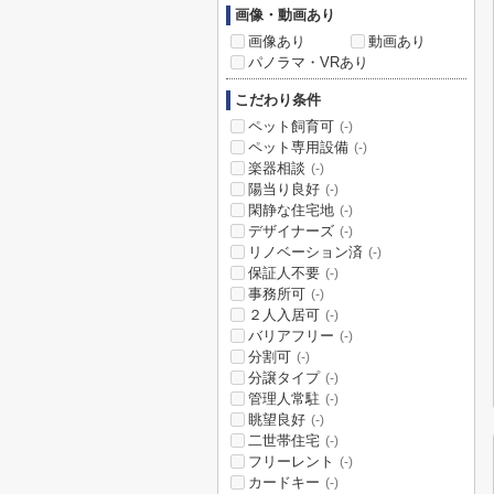
画像・動画あり
画像あり
動画あり
パノラマ・VRあり
こだわり条件
ペット飼育可
(-)
ペット専用設備
(-)
楽器相談
(-)
陽当り良好
(-)
閑静な住宅地
(-)
デザイナーズ
(-)
リノベーション済
(-)
保証人不要
(-)
事務所可
(-)
２人入居可
(-)
バリアフリー
(-)
分割可
(-)
分譲タイプ
(-)
管理人常駐
(-)
眺望良好
(-)
二世帯住宅
(-)
フリーレント
(-)
カードキー
(-)