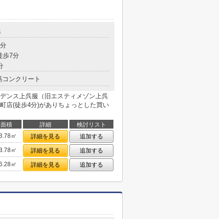
3
3分
徒歩7分
分
筋コンクリート
デンス上呉服（旧エスティメゾン上呉
町店(徒歩4分)がありちょっとした買い
面積
詳細
検討リスト
3.78㎡
詳細を見る
追加する
3.78㎡
詳細を見る
追加する
6.28㎡
詳細を見る
追加する