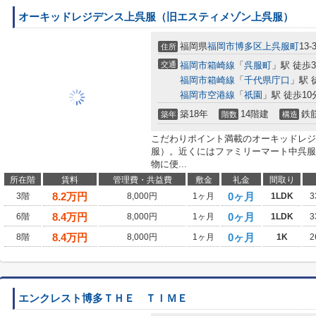
オーキッドレジデンス上呉服（旧エスティメゾン上呉服）
福岡県
福岡市博多区
上呉服町
13-
住所
交通
福岡市箱崎線
「
呉服町
」駅 徒歩
福岡市箱崎線
「
千代県庁口
」駅 
福岡市空港線
「
祇園
」駅 徒歩10
築18年
14階建
鉄
築年
階数
構造
こだわりポイント満載のオーキッドレジ
服）。近くにはファミリーマート中呉服
物に便...
所在階
賃料
管理費・共益費
敷金
礼金
間取り
8.2
万円
0ヶ月
3階
8,000円
1ヶ月
1LDK
3
8.4
万円
0ヶ月
6階
8,000円
1ヶ月
1LDK
3
8.4
万円
0ヶ月
8階
8,000円
1ヶ月
1K
2
エンクレスト博多ＴＨＥ ＴＩＭＥ