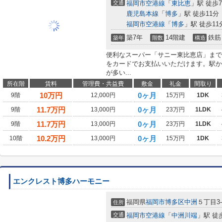
交通
福岡市空港線
「
東比恵
」駅 徒歩
鹿児島本線
「
博多
」駅 徒歩11分
福岡市空港線
「
博多
」駅 徒歩11
築7年
14階建
鉄筋
築年
階数
構造
便利なスーパー「サニー東比恵店」まで
をカードでお支払いいただけます。駅か
が多い...
所在階
賃料
管理費・共益費
敷金
礼金
間取り
10
万円
0ヶ月
9階
12,000円
15万円
1DK
11.7
万円
0ヶ月
9階
13,000円
23万円
1LDK
11.7
万円
0ヶ月
9階
13,000円
23万円
1LDK
10.2
万円
0ヶ月
10階
13,000円
15万円
1DK
エンクレスト博多ハーモニー
福岡県
福岡市博多区
中洲
５丁目3-
住所
交通
福岡市空港線
「
中洲川端
」駅 徒