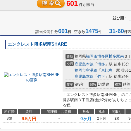
601
件が該当
並び順：
601
1475
31-60
該当公開件数
棟 空き数
件
棟
エンクレスト博多駅南SHARE
福岡県
福岡市博多区
博多駅南
３丁
住所
交通
鹿児島本線
「
博多
」駅 徒歩15分
福岡市空港線
「
東比恵
」駅 徒歩1
鹿児島本線
「
竹下
」駅 徒歩24分
築9年
14階建
鉄筋
築年
階数
構造
「エンクレスト博多駅南SHARE」のこ
博多駅南３丁目店(徒歩2分)がありち
る程...
所在階
賃料
管理費・共益費
敷金
礼金
間取り
9.5
万円
0ヶ月
8階
-
2ヶ月
2K
3