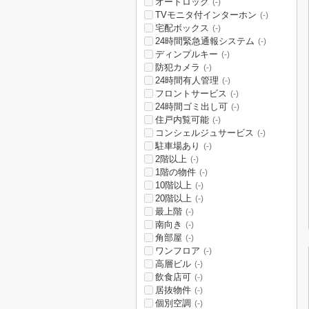
オートロック
(-)
TVモニタ付インターホン
(-)
宅配ボックス
(-)
24時間緊急通報システム
(-)
ディンプルキー
(-)
防犯カメラ
(-)
24時間有人管理
(-)
フロントサービス
(-)
24時間ゴミ出し可
(-)
住戸内覧可能
(-)
コンシェルジュサービス
(-)
駐車場あり
(-)
2階以上
(-)
1階の物件
(-)
10階以上
(-)
20階以上
(-)
最上階
(-)
南向き
(-)
角部屋
(-)
ワンフロア
(-)
高層ビル
(-)
飲食店可
(-)
居抜物件
(-)
個別空調
(-)