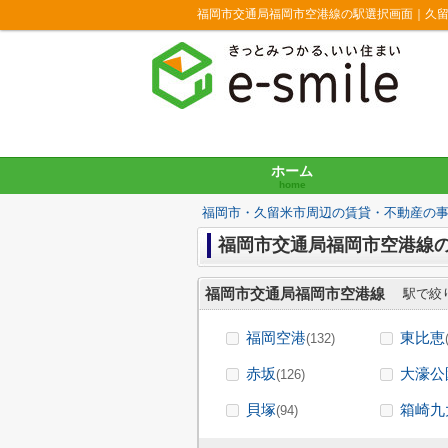
福岡市交通局福岡市空港線の駅選択画面｜久留
ホーム
home
福岡市・久留米市周辺の賃貸・不動産の
福岡市交通局福岡市空港線の
福岡市交通局福岡市空港線
駅で絞
福岡空港
東比恵
(132)
赤坂
大濠公
(126)
貝塚
箱崎九
(94)