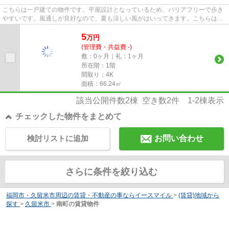
こちらは一戸建ての物件です。平屋設計となっているため、バリアフリーで歩き
やすいです。風通しが良好なので、夏も涼しい風がはいってきます。こちらは初
期費用をカードでお支払いい...
5
万
円
(管理費・共益費 -)
敷：0ヶ月｜礼：1ヶ月
所在階：1階
間取り：4K
面積：66.24㎡
該当公開件数
2
棟 空き数
2
件
1-2
棟表示
チェックした物件をまとめて
検討リストに追加
お問い合わせ
さらに条件を絞り込む
福岡市・久留米市周辺の賃貸・不動産の事ならイースマイル
>
(賃貸)地域から
探す
>
久留米市
>
南町の賃貸物件