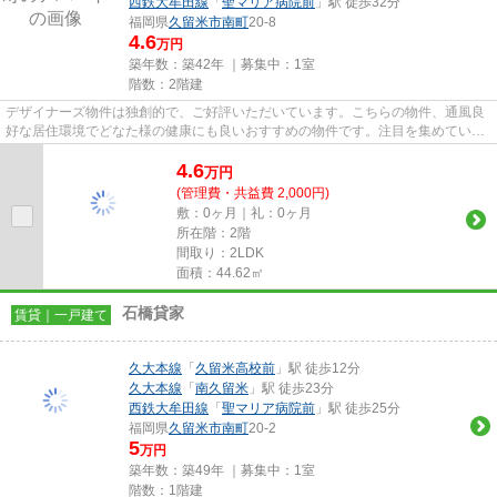
西鉄大牟田線
「
聖マリア病院前
」駅 徒歩32分
福岡県
久留米市
南町
20-8
4.6
万円
築年数：築42年 ｜募集中：
1室
階数：2階建
デザイナーズ物件は独創的で、ご好評いただいています。こちらの物件、通風良
好な居住環境でどなた様の健康にも良いおすすめの物件です。注目を集めている
のが、敷地内ごみ置き場のあ...
4.6
万
円
(管理費・共益費 2,000円)
敷：0ヶ月｜礼：0ヶ月
所在階：2階
間取り：2LDK
面積：44.62㎡
石橋貸家
賃貸｜一戸建て
久大本線
「
久留米高校前
」駅 徒歩12分
久大本線
「
南久留米
」駅 徒歩23分
西鉄大牟田線
「
聖マリア病院前
」駅 徒歩25分
福岡県
久留米市
南町
20-2
5
万円
築年数：築49年 ｜募集中：
1室
階数：1階建