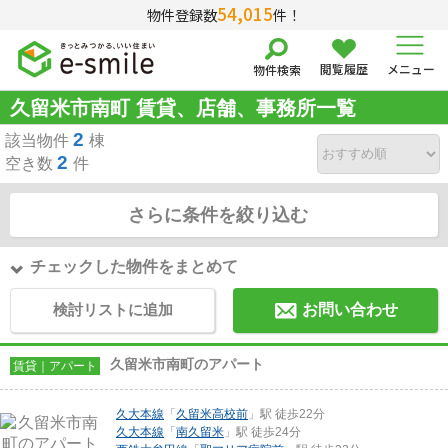
54,015
物件登録数
件！
閲覧履歴
メニュー
物件検索
久留米市南町 賃貸、店舗、事務所一覧
2
該当物件
棟
2
空き数
件
さらに条件を絞り込む
チェックした物件をまとめて
検討リストに追加
お問い合わせ
久留米市南町のアパート
賃貸｜アパート
久大本線
「
久留米高校前
」駅 徒歩22分
久大本線
「
南久留米
」駅 徒歩24分