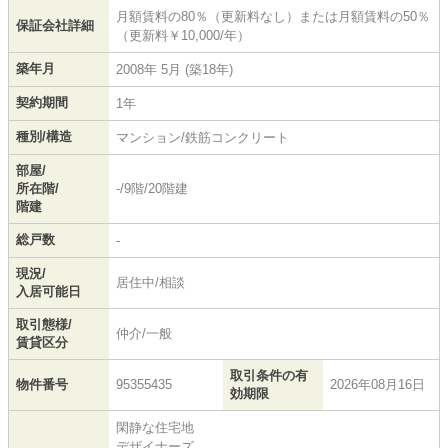
月額賃料の80％（更新料なし）または月額賃料の50％
保証会社詳細
（更新料￥10,000/年）
築年月
2008年 5月 (築18年)
契約期間
1年
種別/構造
マンション/鉄筋コンクリート
部屋/
所在階/
-/9階/20階建
階建
総戸数
-
現況/
居住中/相談
入居可能日
取引態様/
仲介/一般
賃貸区分
取引条件の有
物件番号
95355435
2026年08月16日
効期限
閑静な住宅地
デザイナーズ