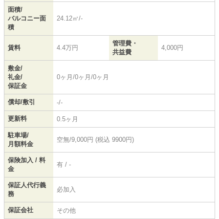
面積/
バルコニー面
24.12㎡/-
積
管理費・
賃料
4.4万円
4,000円
共益費
敷金/
礼金/
0ヶ月/0ヶ月/0ヶ月
保証金
償却/敷引
-/-
更新料
0.5ヶ月
駐車場/
空無/9,000円 (税込 9900円)
月額料金
保険加入 / 料
有 / -
金
保証人代行義
必加入
務
保証会社
その他