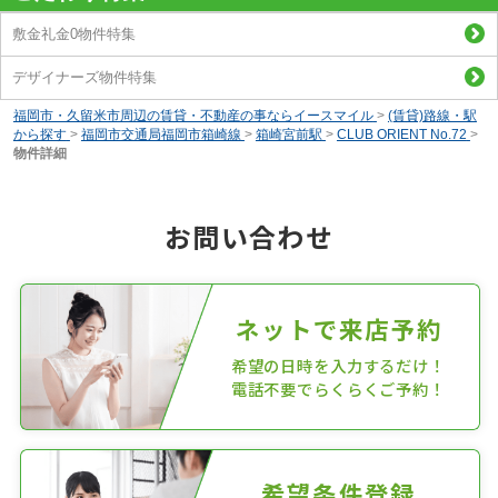
敷金礼金0物件特集
デザイナーズ物件特集
福岡市・久留米市周辺の賃貸・不動産の事ならイースマイル
>
(賃貸)路線・駅
から探す
>
福岡市交通局福岡市箱崎線
>
箱崎宮前駅
>
CLUB ORIENT No.72
>
物件詳細
お問い合わせ
ネットで来店予約
希望の日時を入力するだけ！
電話不要でらくらくご予約！
希望条件登録