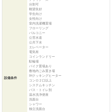
分割可
眺望良好
学生向け
女性向け
室内洗濯機置場
フローリング
バルコニー
公営水道
公共下水
エレベーター
電気有
コインランドリー
駐輪場
バイク置場あり
敷地内ごみ置き場
IHクッキングヒーター
設備条件
コンロ２口以上
システムキッチン
バス・トイレ別
温水洗浄便座
洗面台
シャワー
独立洗面台