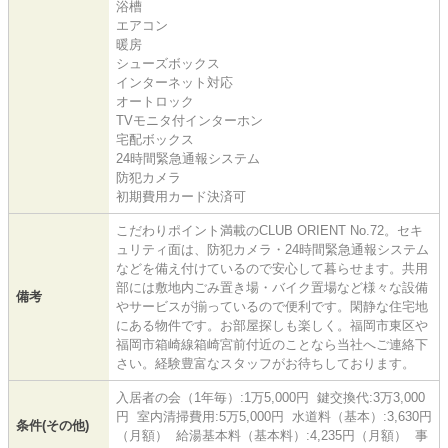
浴槽
エアコン
暖房
シューズボックス
インターネット対応
オートロック
TVモニタ付インターホン
宅配ボックス
24時間緊急通報システム
防犯カメラ
初期費用カード決済可
こだわりポイント満載のCLUB ORIENT No.72。セキ
ュリティ面は、防犯カメラ・24時間緊急通報システム
などを備え付けているので安心して暮らせます。共用
部には敷地内ごみ置き場・バイク置場など様々な設備
備考
やサービスが揃っているので便利です。閑静な住宅地
にある物件です。お部屋探しも楽しく。福岡市東区や
福岡市箱崎線箱崎宮前付近のことなら当社へご連絡下
さい。経験豊富なスタッフがお待ちしております。
入居者の会（1年毎）:1万5,000円 鍵交換代:3万3,000
円 室内清掃費用:5万5,000円 水道料（基本）:3,630円
条件(その他)
（月額） 給湯基本料（基本料）:4,235円（月額） 事