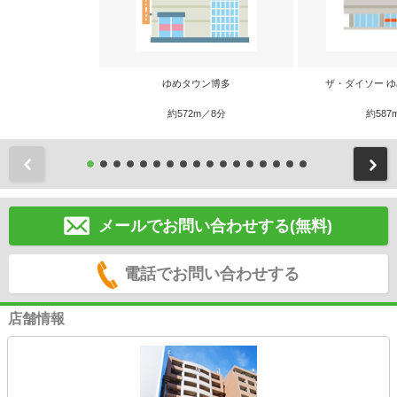
ゆめタウン博多
ザ・ダイソー 
約572m／8分
約587
前
メールでお問い合わせする(無料)
電話でお問い合わせする
店舗情報