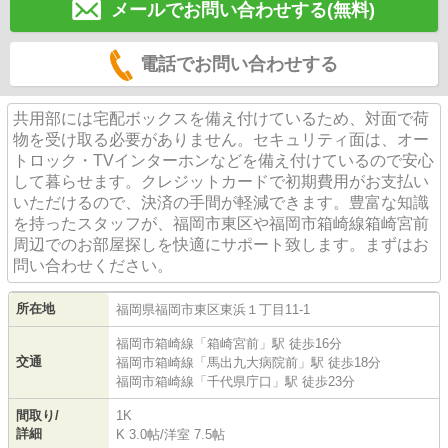
メールでお問い合わせする(無料)
電話でお問い合わせする
共用部には宅配ボックスを備え付けているため、対面で荷
物を受け取る必要がありません。セキュリティ面は、オー
トロック・TVインターホンなどを備え付けているので安心
して暮らせます。クレジットカードで初期費用がお支払い
いただけるので、決済の手間が軽減できます。豊富な知識
を持ったスタッフが、福岡市東区や福岡市箱崎線箱崎宮前
周辺でのお部屋探しを快適にサポート致します。まずはお
問い合わせください。
所在地
福岡県
福岡市東区
東浜
１丁目11-1
福岡市箱崎線
「
箱崎宮前
」駅 徒歩16分
交通
福岡市箱崎線
「
馬出九大病院前
」駅 徒歩18分
福岡市箱崎線
「
千代県庁口
」駅 徒歩23分
間取り/
1K
詳細
K 3.0帖
/
洋室 7.5帖