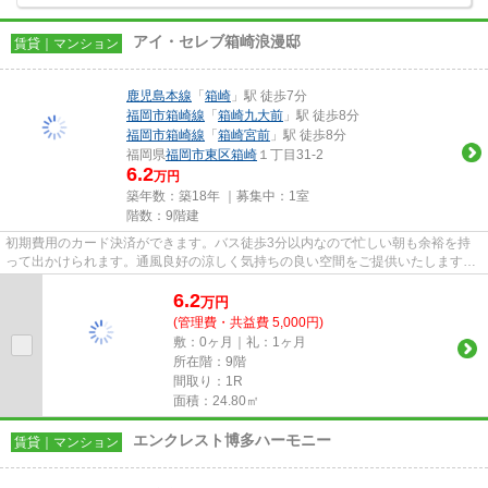
アイ・セレブ箱崎浪漫邸
賃貸｜マンション
鹿児島本線
「
箱崎
」駅 徒歩7分
福岡市箱崎線
「
箱崎九大前
」駅 徒歩8分
福岡市箱崎線
「
箱崎宮前
」駅 徒歩8分
福岡県
福岡市東区
箱崎
１丁目31-2
6.2
万円
築年数：築18年 ｜募集中：
1室
階数：9階建
初期費用のカード決済ができます。バス徒歩3分以内なので忙しい朝も余裕を持
って出かけられます。通風良好の涼しく気持ちの良い空間をご提供いたします。
駅から徒歩7分のマンションで...
6.2
万
円
(管理費・共益費 5,000円)
敷：0ヶ月｜礼：1ヶ月
所在階：9階
間取り：1R
面積：24.80㎡
エンクレスト博多ハーモニー
賃貸｜マンション