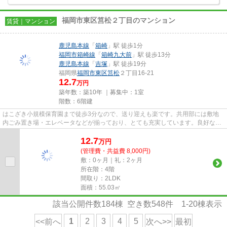
福岡市東区筥松２丁目のマンション
賃貸｜マンション
鹿児島本線
「
箱崎
」駅 徒歩1分
福岡市箱崎線
「
箱崎九大前
」駅 徒歩13分
鹿児島本線
「
吉塚
」駅 徒歩19分
福岡県
福岡市東区
筥松
２丁目16-21
12.7
万円
築年数：築10年 ｜募集中：
1室
階数：6階建
はこざき小規模保育園まで徒歩3分なので、送り迎えも楽です。共用部には敷地
内ごみ置き場・エレベータなどが揃っており、とても充実しています。良好な眺
望で癒されてみませんか。こち...
12.7
万
円
(管理費・共益費 8,000円)
敷：0ヶ月｜礼：2ヶ月
所在階：4階
間取り：2LDK
面積：55.03㎡
該当公開件数
184
棟 空き数
548
件
1-20
棟表示
1
2
3
4
5
<<前へ
次へ>>
最初