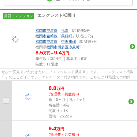
エンクレスト祇園Ⅱ
賃貸｜マンション
福岡市空港線
「
祇園
」駅 徒歩5分
福岡市箱崎線
「
呉服町
」駅 徒歩7分
福岡市空港線
「
中洲川端
」駅 徒歩7分
福岡県
福岡市博多区
冷泉町
9-11
8.5
9.4
万円～
万円
築年数：築14年 ｜募集中：
6室
階数：11階建
ぜひ一度見ていただきたい、「エンクレスト祇園Ⅱ」です。「エンクレスト祇園
Ⅱ」のここがイチオシ。エレベーター付き物件です。こちらは11階建ての物件で
す。できるだけ早めに不動産情...
8.8
万
円
(管理費・共益費 -)
敷：0ヶ月｜礼：2ヶ月
所在階：4階
間取り：1K
面積：26.22㎡
9.4
万
円
(管理費・共益費 -)