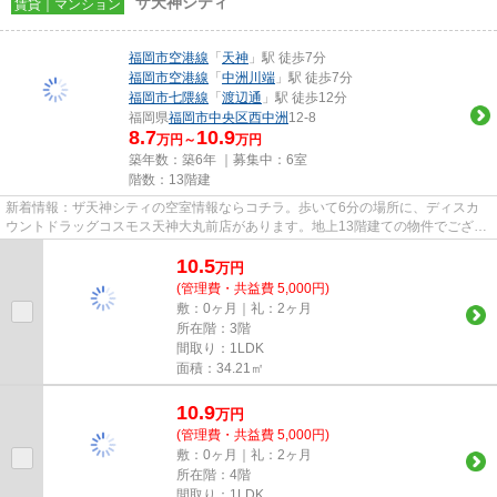
ザ天神シティ
賃貸｜マンション
福岡市空港線
「
天神
」駅 徒歩7分
福岡市空港線
「
中洲川端
」駅 徒歩7分
福岡市七隈線
「
渡辺通
」駅 徒歩12分
福岡県
福岡市中央区
西中洲
12-8
8.7
10.9
万円～
万円
築年数：築6年 ｜募集中：
6室
階数：13階建
新着情報：ザ天神シティの空室情報ならコチラ。歩いて6分の場所に、ディスカ
ウントドラッグコスモス天神大丸前店があります。地上13階建ての物件でござい
ます。共用部にはエレベータ・...
10.5
万
円
(管理費・共益費 5,000円)
敷：0ヶ月｜礼：2ヶ月
所在階：3階
間取り：1LDK
面積：34.21㎡
10.9
万
円
(管理費・共益費 5,000円)
敷：0ヶ月｜礼：2ヶ月
所在階：4階
間取り：1LDK