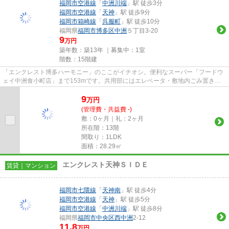
福岡市空港線
「
中洲川端
」駅 徒歩3分
福岡市空港線
「
天神
」駅 徒歩9分
福岡市箱崎線
「
呉服町
」駅 徒歩10分
福岡県
福岡市博多区
中洲
５丁目3-20
9
万円
築年数：築13年 ｜募集中：
1室
階数：15階建
「エンクレスト博多ハーモニー」のここがイチオシ。便利なスーパー「フードウ
ェイ中洲食小町店」まで153mです。共用部にはエレベータ・敷地内ごみ置き場
などが揃っており、とても充実...
9
万
円
(管理費・共益費 -)
敷：0ヶ月｜礼：2ヶ月
所在階：13階
間取り：1LDK
面積：28.29㎡
エンクレスト天神ＳＩＤＥ
賃貸｜マンション
福岡市七隈線
「
天神南
」駅 徒歩4分
福岡市空港線
「
天神
」駅 徒歩5分
福岡市空港線
「
中洲川端
」駅 徒歩8分
福岡県
福岡市中央区
西中洲
2-12
11.8
万円