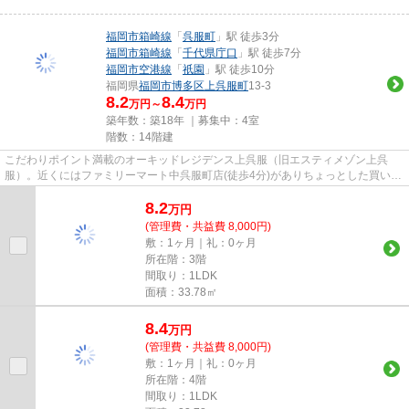
福岡市箱崎線
「
呉服町
」駅 徒歩3分
福岡市箱崎線
「
千代県庁口
」駅 徒歩7分
福岡市空港線
「
祇園
」駅 徒歩10分
福岡県
福岡市博多区
上呉服町
13-3
8.2
8.4
万円～
万円
築年数：築18年 ｜募集中：
4室
階数：14階建
こだわりポイント満載のオーキッドレジデンス上呉服（旧エスティメゾン上呉
服）。近くにはファミリーマート中呉服町店(徒歩4分)がありちょっとした買い物
に便利です。共用部には敷地内...
8.2
万
円
(管理費・共益費 8,000円)
敷：1ヶ月｜礼：0ヶ月
所在階：3階
間取り：1LDK
面積：33.78㎡
8.4
万
円
(管理費・共益費 8,000円)
敷：1ヶ月｜礼：0ヶ月
所在階：4階
間取り：1LDK