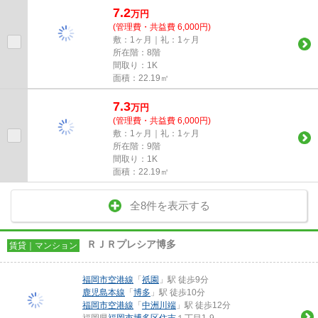
7.2
万
円
(管理費・共益費 6,000円)
敷：1ヶ月｜礼：1ヶ月
所在階：8階
間取り：1K
面積：22.19㎡
7.3
万
円
(管理費・共益費 6,000円)
敷：1ヶ月｜礼：1ヶ月
所在階：9階
間取り：1K
面積：22.19㎡
全8件を表示する
ＲＪＲプレシア博多
賃貸｜マンション
福岡市空港線
「
祇園
」駅 徒歩9分
鹿児島本線
「
博多
」駅 徒歩10分
福岡市空港線
「
中洲川端
」駅 徒歩12分
福岡県
福岡市博多区
住吉
１丁目1-9