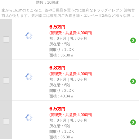
階数：10階建
家から161mのところに、薬や日用品を買うのに便利なドラッグイレブン 筥崎宮
前店があります。共用部には敷地内ごみ置き場・エレベータ2基など様々な設備
やサービスが揃っているので便...
6.5
万
円
(管理費・共益費 4,000円)
敷：0ヶ月｜礼：0ヶ月
所在階：5階
間取り：1LDK
面積：35.30㎡
6.8
万
円
(管理費・共益費 4,000円)
敷：0ヶ月｜礼：0ヶ月
所在階：6階
間取り：2LDK
面積：40.34㎡
6.5
万
円
(管理費・共益費 4,000円)
敷：0ヶ月｜礼：0ヶ月
所在階：9階
間取り：1LDK
面積：35.30㎡