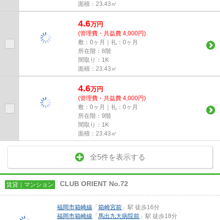
面積：23.43㎡
4.6
万
円
(管理費・共益費 4,000円)
敷：0ヶ月｜礼：0ヶ月
所在階：8階
間取り：1K
面積：23.43㎡
4.6
万
円
(管理費・共益費 4,000円)
敷：0ヶ月｜礼：0ヶ月
所在階：9階
間取り：1K
面積：23.43㎡
全5件を表示する
CLUB ORIENT No.72
賃貸｜マンション
福岡市箱崎線
「
箱崎宮前
」駅 徒歩16分
福岡市箱崎線
「
馬出九大病院前
」駅 徒歩18分