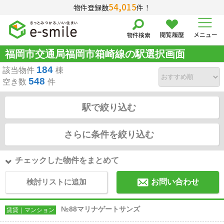
54,015
物件登録数
件！
閲覧履歴
メニュー
物件検索
福岡市交通局福岡市箱崎線の駅選択画面
184
該当物件
棟
548
空き数
件
駅で絞り込む
さらに条件を絞り込む
チェックした物件をまとめて
検討リストに追加
お問い合わせ
№88マリナゲートサンズ
賃貸｜マンション