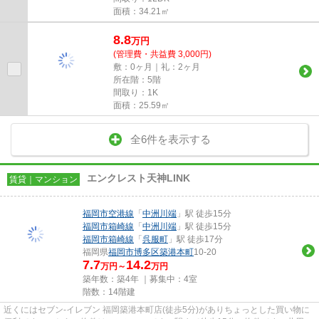
面積：34.21㎡
8.8
万
円
(管理費・共益費 3,000円)
敷：0ヶ月｜礼：2ヶ月
所在階：5階
間取り：1K
面積：25.59㎡
全6件を表示する
エンクレスト天神LINK
賃貸｜マンション
福岡市空港線
「
中洲川端
」駅 徒歩15分
福岡市箱崎線
「
中洲川端
」駅 徒歩15分
福岡市箱崎線
「
呉服町
」駅 徒歩17分
福岡県
福岡市博多区
築港本町
10-20
7.7
14.2
万円～
万円
築年数：築4年 ｜募集中：
4室
階数：14階建
近くにはセブン‐イレブン 福岡築港本町店(徒歩5分)がありちょっとした買い物に