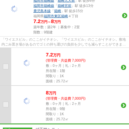
福岡市箱崎線
「
箱崎九大前
」駅 徒歩6分
福岡市箱崎線
「
箱崎宮前
」駅 徒歩13分
鹿児島本線
「
箱崎
」駅 徒歩15分
福岡県
福岡市東区
箱崎
４丁目
7.2
8
万円～
万円
築年数：築2年 ｜募集中：
2室
階数：9階建
「ワイエスビル」のここがイチオシ。「ワイエスビル」のここがイチオシ。敷地
内ごみ置き場があるのでゴミの持ち運びの負担を少しでも減らすことができま
す。内装もきれいな一押しの築...
7.2
万
円
(管理費・共益費 7,000円)
敷：0ヶ月｜礼：2ヶ月
所在階：1階
間取り：1K
面積：25.72㎡
8
万
円
(管理費・共益費 7,000円)
敷：0ヶ月｜礼：2ヶ月
所在階：9階
間取り：1K
面積：25.72㎡