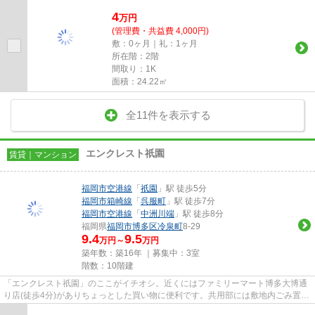
4
万
円
(管理費・共益費 4,000円)
敷：0ヶ月｜礼：1ヶ月
所在階：2階
間取り：1K
面積：24.22㎡
全11件を表示する
エンクレスト祇園
賃貸｜マンション
福岡市空港線
「
祇園
」駅 徒歩5分
福岡市箱崎線
「
呉服町
」駅 徒歩7分
福岡市空港線
「
中洲川端
」駅 徒歩8分
福岡県
福岡市博多区
冷泉町
8-29
9.4
9.5
万円～
万円
築年数：築16年 ｜募集中：
3室
階数：10階建
「エンクレスト祇園」のここがイチオシ。近くにはファミリーマート博多大博通
り店(徒歩4分)がありちょっとした買い物に便利です。共用部には敷地内ごみ置き
場・エレベータなどが揃って...