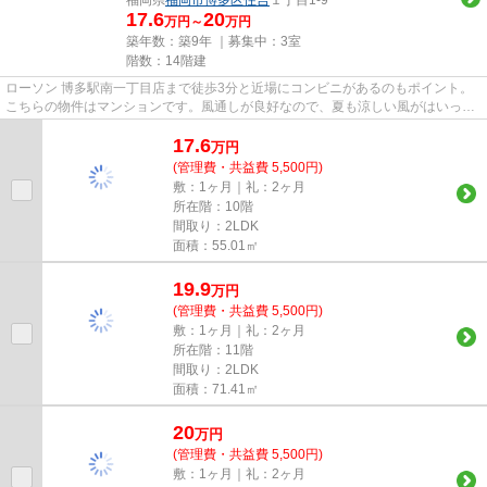
17.6
20
万円～
万円
築年数：築9年 ｜募集中：
3室
階数：14階建
ローソン 博多駅南一丁目店まで徒歩3分と近場にコンビニがあるのもポイント。
こちらの物件はマンションです。風通しが良好なので、夏も涼しい風がはいって
きます。共用部にはエレベー...
17.6
万
円
(管理費・共益費 5,500円)
敷：1ヶ月｜礼：2ヶ月
所在階：10階
間取り：2LDK
面積：55.01㎡
19.9
万
円
(管理費・共益費 5,500円)
敷：1ヶ月｜礼：2ヶ月
所在階：11階
間取り：2LDK
面積：71.41㎡
20
万
円
(管理費・共益費 5,500円)
敷：1ヶ月｜礼：2ヶ月