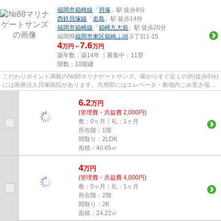
福岡市箱崎線
「
貝塚
」駅 徒歩8分
西鉄貝塚線
「
名島
」駅 徒歩14分
福岡市箱崎線
「
箱崎九大前
」駅 徒歩20分
福岡県
福岡市東区
箱崎ふ頭
３丁目1-15
4
7.6
万円～
万円
築年数：築14年 ｜募集中：
11室
階数：10階建
こだわりポイント満載の№88マリナゲートサンズ。家からすぐ近くの所(徒歩6分)
には医療法人貝塚病院があります。共用部にはエレベータ・敷地内ごみ置き場な
ど様々な設備やサービスが揃...
6.2
万
円
(管理費・共益費 2,000円)
敷：0ヶ月｜礼：1ヶ月
所在階：1階
間取り：2LDK
面積：40.65㎡
4
万
円
(管理費・共益費 4,000円)
敷：0ヶ月｜礼：1ヶ月
所在階：2階
間取り：2K
面積：24.22㎡