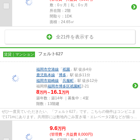
敷：0ヶ月｜礼：0ヶ月
所在階：2階
間取り：1DK
面積：24.65㎡
全21件を表示する
フェルト627
賃貸｜マンション
福岡市空港線
「
祇園
」駅 徒歩4分
鹿児島本線
「
博多
」駅 徒歩11分
福岡市箱崎線
「
呉服町
」駅 徒歩12分
福岡県
福岡市博多区
祇園町
2-21
8
16.1
万円～
万円
築年数：築14年 ｜募集中：
4室
階数：13階建
ぜひ一度見ていただきたい、「フェルト627」です。こちらの物件はコンビニま
で171mにあります。共用部には敷地内ごみ置き場・エレベータ2基などが揃って
おります。眺望良好な物件で魅...
9.6
万
円
(管理費・共益費 8,000円)
敷：0万円｜礼：0ヶ月