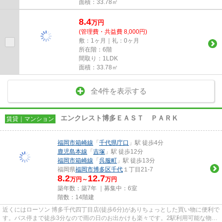
面積：33.78㎡
8.4
万
円
(管理費・共益費 8,000円)
敷：1ヶ月｜礼：0ヶ月
所在階：6階
間取り：1LDK
面積：33.78㎡
全4件を表示する
エンクレスト博多ＥＡＳＴ ＰＡＲＫ
賃貸｜マンション
福岡市箱崎線
「
千代県庁口
」駅 徒歩4分
鹿児島本線
「
吉塚
」駅 徒歩12分
福岡市箱崎線
「
呉服町
」駅 徒歩13分
福岡県
福岡市博多区
千代
１丁目21-7
8.2
12.7
万円～
万円
築年数：築7年 ｜募集中：
6室
階数：14階建
近くにはローソン 博多千代四丁目店(徒歩6分)がありちょっとした買い物に便利で
す。バス停まで徒歩3分なので雨の日のお出かけも楽々です。2駅利用可能な物件