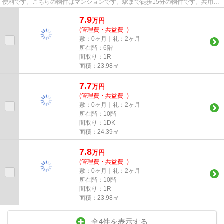
便利です。こちらの物件はマンションです。駅まで徒歩15分の物件です。共用部
には敷地内ごみ置き場・エレ...
7.9
万
円
(管理費・共益費 -)
敷：0ヶ月｜礼：2ヶ月
所在階：6階
間取り：1R
面積：23.98㎡
7.7
万
円
(管理費・共益費 -)
敷：0ヶ月｜礼：2ヶ月
所在階：10階
間取り：1DK
面積：24.39㎡
7.8
万
円
(管理費・共益費 -)
敷：0ヶ月｜礼：2ヶ月
所在階：10階
間取り：1R
面積：23.98㎡
全4件を表示する