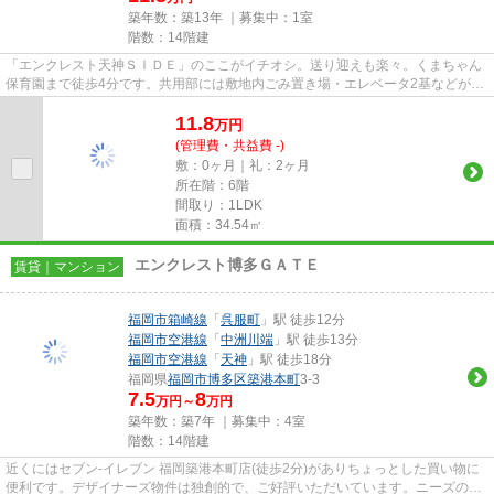
築年数：築13年 ｜募集中：
1室
階数：14階建
「エンクレスト天神ＳＩＤＥ」のここがイチオシ。送り迎えも楽々。くまちゃん
保育園まで徒歩4分です。共用部には敷地内ごみ置き場・エレベータ2基などが揃
っております。こちらの物件...
11.8
万
円
(管理費・共益費 -)
敷：0ヶ月｜礼：2ヶ月
所在階：6階
間取り：1LDK
面積：34.54㎡
エンクレスト博多ＧＡＴＥ
賃貸｜マンション
福岡市箱崎線
「
呉服町
」駅 徒歩12分
福岡市空港線
「
中洲川端
」駅 徒歩13分
福岡市空港線
「
天神
」駅 徒歩18分
福岡県
福岡市博多区
築港本町
3-3
7.5
8
万円～
万円
築年数：築7年 ｜募集中：
4室
階数：14階建
近くにはセブン‐イレブン 福岡築港本町店(徒歩2分)がありちょっとした買い物に
便利です。デザイナーズ物件は独創的で、ご好評いただいています。ニーズの高