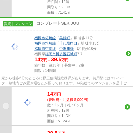
所在階：12階
間取り：2LDK
面積：71.41㎡
コンプレートSEKIJOU
賃貸｜マンション
福岡市箱崎線
「
呉服町
」駅 徒歩11分
福岡市箱崎線
「
千代県庁口
」駅 徒歩13分
福岡市空港線
「
中洲川端
」駅 徒歩18分
福岡県
福岡市博多区
石城町
7-7
14
39.5
万円～
万円
築年数：築13年 ｜募集中：
2室
階数：14階建
家から徒歩6分のところに原三信病院総務課があります。共用部にはエレベー
タ・敷地内ごみ置き場などが揃っております。14階建てのマンションを是非ご覧
ください。最寄りの駅まで徒歩11...
14
万
円
(管理費・共益費 5,000円)
敷：2ヶ月｜礼：0ヶ月
所在階：12階
間取り：1LDK
面積：51.24㎡
39.5