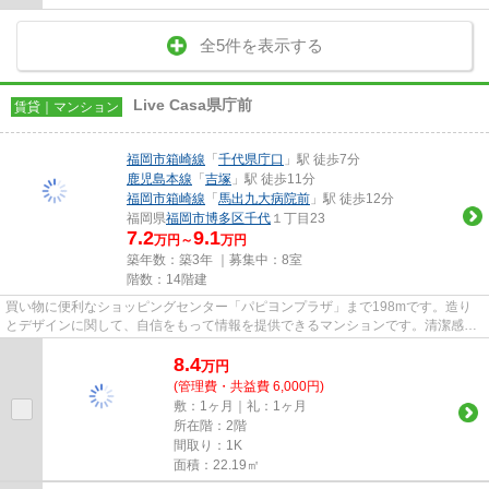
全5件を表示する
Live Casa県庁前
賃貸｜マンション
福岡市箱崎線
「
千代県庁口
」駅 徒歩7分
鹿児島本線
「
吉塚
」駅 徒歩11分
福岡市箱崎線
「
馬出九大病院前
」駅 徒歩12分
福岡県
福岡市博多区
千代
１丁目23
7.2
9.1
万円～
万円
築年数：築3年 ｜募集中：
8室
階数：14階建
買い物に便利なショッピングセンター「パピヨンプラザ」まで198mです。造り
とデザインに関して、自信をもって情報を提供できるマンションです。清潔感の
ある室内が魅力的な2022年築の...
8.4
万
円
(管理費・共益費 6,000円)
敷：1ヶ月｜礼：1ヶ月
所在階：2階
間取り：1K
面積：22.19㎡