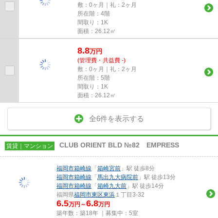
敷：0ヶ月｜礼：2ヶ月
所在階：4階
間取り：1K
面積：26.12㎡
8.8
万
円
(管理費・共益費 -)
敷：0ヶ月｜礼：2ヶ月
所在階：5階
間取り：1K
面積：26.12㎡
全6件を表示する
CLUB ORIENT BLD №82 EMPRESS
賃貸｜マンション
福岡市箱崎線
「
箱崎宮前
」駅 徒歩8分
福岡市箱崎線
「
馬出九大病院前
」駅 徒歩13分
福岡市箱崎線
「
箱崎九大前
」駅 徒歩14分
福岡県
福岡市東区
東浜
１丁目3-32
6.5
6.8
万円～
万円
築年数：築18年 ｜募集中：
5室