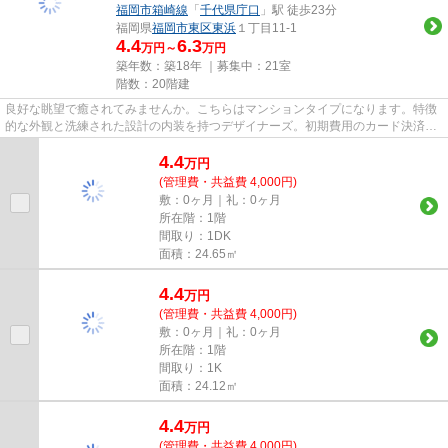
福岡市箱崎線
「
千代県庁口
」駅 徒歩23分
福岡県
福岡市東区
東浜
１丁目11-1
4.4
6.3
万円～
万円
築年数：築18年 ｜募集中：
21室
階数：20階建
良好な眺望で癒されてみませんか。こちらはマンションタイプになります。特徴
的な外観と洗練された設計の内装を持つデザイナーズ。初期費用のカード決済が
できます。福岡市東区エリア...
4.4
万
円
(管理費・共益費 4,000円)
敷：0ヶ月｜礼：0ヶ月
所在階：1階
間取り：1DK
面積：24.65㎡
4.4
万
円
(管理費・共益費 4,000円)
敷：0ヶ月｜礼：0ヶ月
所在階：1階
間取り：1K
面積：24.12㎡
4.4
万
円
(管理費・共益費 4,000円)