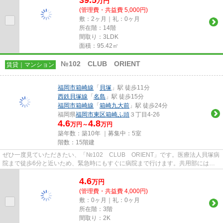
万
円
(管理費・共益費 5,000円)
敷：2ヶ月｜礼：0ヶ月
所在階：14階
間取り：3LDK
面積：95.42㎡
№102 CLUB ORIENT
賃貸｜マンション
福岡市箱崎線
「
貝塚
」駅 徒歩11分
西鉄貝塚線
「
名島
」駅 徒歩15分
福岡市箱崎線
「
箱崎九大前
」駅 徒歩24分
福岡県
福岡市東区
箱崎ふ頭
３丁目4-26
4.6
4.8
万円～
万円
築年数：築10年 ｜募集中：
5室
階数：15階建
ぜひ一度見ていただきたい、「№102 CLUB ORIENT」です。医療法人貝塚病
院まで徒歩6分と近いため、緊急時にもすぐに病院まで行けます。共用部には敷
地内ごみ置き場・エレベータ2基な...
4.6
万
円
(管理費・共益費 4,000円)
敷：0ヶ月｜礼：0ヶ月
所在階：3階
間取り：2K