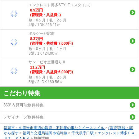
エンクレスト博多STYLE（スタイル）
8.9
万
円
(管理費・共益費 -)
敷：0ヶ月｜礼：2ヶ月
4階 / 1DK / 26.11㎡
ボルゲーゼ駅南
8.3
万
円
(管理費・共益費 7,000円)
敷：0ヶ月｜礼：1ヶ月
3階 / 1K / 24.00㎡
サン・ビオ空港通りⅡ
11.2
万
円
(管理費・共益費 6,000円)
敷：0ヶ月｜礼：2ヶ月
5階 / 2LDK / 60.56㎡
こだわり特集
360°内見可能物件特集
デザイナーズ物件特集
福岡市・久留米市周辺の賃貸・不動産の事ならイースマイル
>
(賃貸)路線・駅
から探す
>
福岡市交通局福岡市箱崎線
>
千代県庁口駅
>
エンクレスト博多ＥＡ
ＳＴ ＰＡＲＫ
>
物件詳細