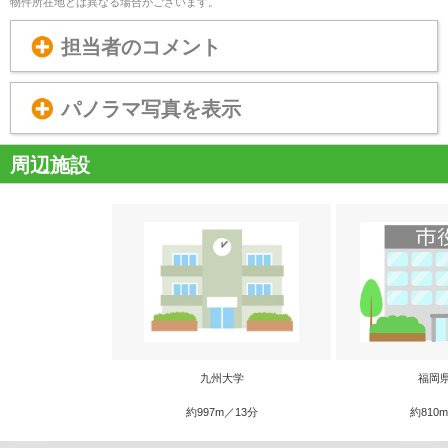
物件所在地とは異なる場合がございます。
担当者のコメント
パノラマ写真を表示
周辺施設
九州大学
福岡
約997m／13分
約810