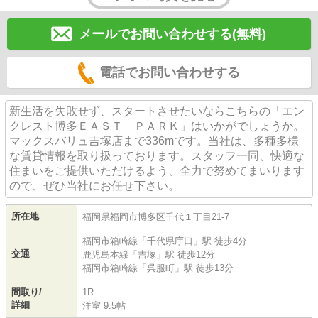
メールでお問い合わせする(無料)
電話でお問い合わせする
新生活を失敗せず、スタートさせたいならこちらの「エン
クレスト博多ＥＡＳＴ ＰＡＲＫ」はいかがでしょうか。
マックスバリュ吉塚店まで336mです。当社は、多種多様
な賃貸情報を取り扱っております。スタッフ一同、快適な
住まいをご提供いただけるよう、全力で努めてまいります
ので、ぜひ当社にお任せ下さい。
所在地
福岡県
福岡市博多区
千代
１丁目21-7
福岡市箱崎線
「
千代県庁口
」駅 徒歩4分
交通
鹿児島本線
「
吉塚
」駅 徒歩12分
福岡市箱崎線
「
呉服町
」駅 徒歩13分
間取り/
1R
詳細
洋室 9.5帖