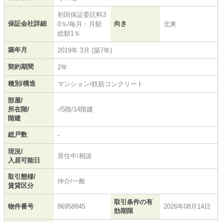
初回保証委託料3
保証会社詳細
向き
0％/毎月・月額
北東
総額1％
築年月
2019年 3月 (築7年)
契約期間
2年
種別/構造
マンション/鉄筋コンクリート
部屋/
所在階/
-/5階/14階建
階建
総戸数
-
現況/
居住中/相談
入居可能日
取引態様/
仲介/一般
賃貸区分
取引条件の有
物件番号
86958845
2026年08月14日
効期限