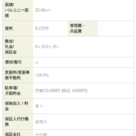
面積/
バルコニー面
25.68㎡/-
積
管理費・
賃料
8.2万円
-
共益費
敷金/
礼金/
0ヶ月/2ヶ月/-
保証金
償却/敷引
-/-
更新料/更新事
-/16.5%
務手数料
駐車場/
空無/13,000円 (税込 14300円)
月額料金
保険加入 / 料
有 / -
金
保証人代行義
必加入
務
保証会社
その他