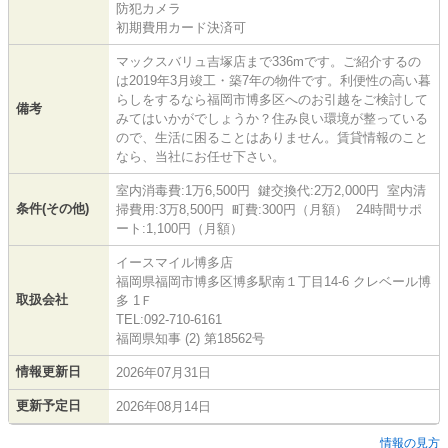
防犯カメラ
初期費用カード決済可
マックスバリュ吉塚店まで336mです。ご紹介するの
は2019年3月竣工・築7年の物件です。利便性の高い暮
らしをするなら福岡市博多区へのお引越をご検討して
備考
みてはいかがでしょうか？住み良い環境が整っている
ので、生活に困ることはありません。賃貸情報のこと
なら、当社にお任せ下さい。
室内消毒費:1万6,500円 鍵交換代:2万2,000円 室内清
条件(その他)
掃費用:3万8,500円 町費:300円（月額） 24時間サポ
ート:1,100円（月額）
イースマイル博多店
福岡県福岡市博多区博多駅南１丁目14-6 クレベール博
取扱会社
多 1Ｆ
TEL:092-710-6161
福岡県知事 (2) 第18562号
情報更新日
2026年07月31日
更新予定日
2026年08月14日
情報の見方