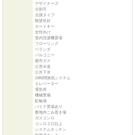
デザイナーズ
分割可
分譲タイプ
眺望良好
カードキー
女性向け
室内洗濯機置場
フローリング
ベランダ
バルコニー
都市ガス
公営水道
公共下水
24時間換気システム
エレベーター
電気有
機械警備
駐輪場
バイク置場あり
敷地内ごみ置き場
ガスコンロ
コンロ２口以上
システムキッチン