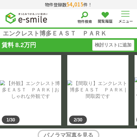
54,015
物件登録数
件！
閲覧履歴
メニュー
物件検索
エンクレスト博多ＥＡＳＴ ＰＡＲＫ
賃料
8.2
万円
検討リストに追加
1/30
2/30
パノラマ写真を見る