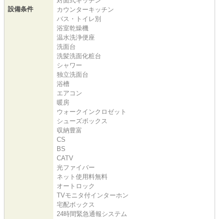
対面式キッチン
設備条件
カウンターキッチン
バス・トイレ別
浴室乾燥機
温水洗浄便座
洗面台
洗髪洗面化粧台
シャワー
独立洗面台
浴槽
エアコン
暖房
ウォークインクロゼット
シューズボックス
収納豊富
CS
BS
CATV
光ファイバー
ネット使用料無料
オートロック
TVモニタ付インターホン
宅配ボックス
24時間緊急通報システム