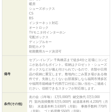
暖房
シューズボックス
CS
BS
インターネット対応
オートロック
TVモニタ付インターホン
宅配ボックス
ディンプルキー
防犯カメラ
初期費用カード決済可
セブン‐イレブン 千鳥橋店まで徒歩4分と近場にコンビ
ニがあるのもポイント。収納はクロゼット・シューズ
ボックスなどが備え付けられているので、衣類や日用
備考
品の収納に重宝します。敷地内にごみ置き場がある物
件です。失敗したくないお部屋探しなら福岡市博多区
や福岡市箱崎線千代県庁口付近に強い当社へご連絡く
ださい。信頼できるスタッフが対応致します。
友の会（1年毎）:1万5,000円 鍵交換代:3万3,000
円 室内清掃費用:5万5,000円 給湯基本料:4,235円（月
条件(その他)
額） 水道基本料:3,630円（月額） 事務手数料:770円
（月額） ゴミ処理費:550円（月額）