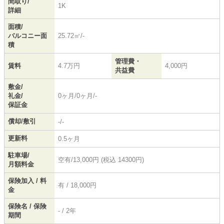
間取り/
1K
詳細
面積/
バルコニー面
25.72㎡/-
積
管理費・
賃料
4.7万円
4,000円
共益費
敷金/
礼金/
0ヶ月/0ヶ月/-
保証金
償却/敷引
-/-
更新料
0.5ヶ月
駐車場/
空有/13,000円 (税込 14300円)
月額料金
保険加入 / 料
有 / 18,000円
金
保険名 / 保険
- / 2年
期間