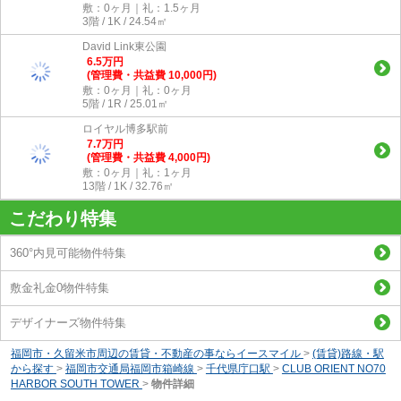
敷：0ヶ月｜礼：1.5ヶ月
3階 / 1K / 24.54㎡
David Link東公園
6.5
万
円
(管理費・共益費 10,000円)
敷：0ヶ月｜礼：0ヶ月
5階 / 1R / 25.01㎡
ロイヤル博多駅前
7.7
万
円
(管理費・共益費 4,000円)
敷：0ヶ月｜礼：1ヶ月
13階 / 1K / 32.76㎡
こだわり特集
360°内見可能物件特集
敷金礼金0物件特集
デザイナーズ物件特集
福岡市・久留米市周辺の賃貸・不動産の事ならイースマイル
>
(賃貸)路線・駅
から探す
>
福岡市交通局福岡市箱崎線
>
千代県庁口駅
>
CLUB ORIENT NO70
HARBOR SOUTH TOWER
>
物件詳細