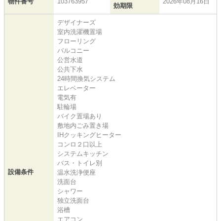
物件番号
103763957
2026年08月16日
効期限
デザイナーズ
室内洗濯機置場
フローリング
バルコニー
公営水道
公共下水
24時間換気システム
エレベーター
電気有
駐輪場
バイク置場あり
敷地内ごみ置き場
IHクッキングヒーター
コンロ２口以上
システムキッチン
バス・トイレ別
設備条件
温水洗浄便座
洗面台
シャワー
独立洗面台
浴槽
エアコン