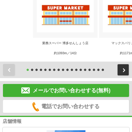
業務スーパー 博多せんしょう店
マックスバリ
約1093m／14分
約1171
前
メールでお問い合わせする(無料)
電話でお問い合わせする
店舗情報