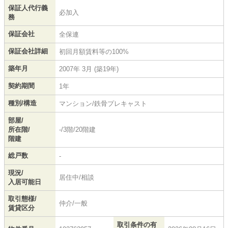
保証人代行義
必加入
務
保証会社
全保連
保証会社詳細
初回月額賃料等の100%
築年月
2007年 3月 (築19年)
契約期間
1年
種別/構造
マンション/鉄骨プレキャスト
部屋/
所在階/
-/3階/20階建
階建
総戸数
-
現況/
居住中/相談
入居可能日
取引態様/
仲介/一般
賃貸区分
取引条件の有