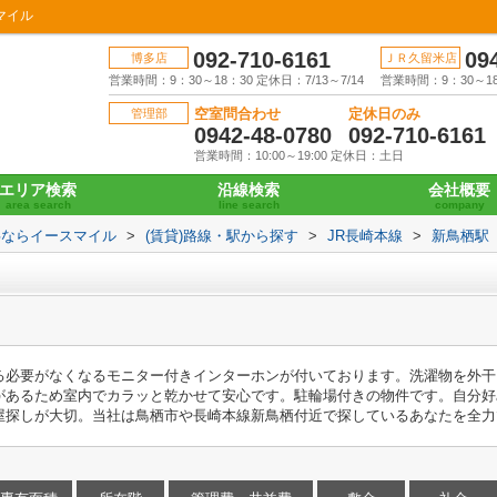
マイル
092-710-6161
09
博多店
ＪＲ久留米店
営業時間：9：30～18：30 定休日：7/13～7/14
営業時間：9：30～18：
空室問合わせ
定休日のみ
管理部
0942-48-0780
092-710-6161
営業時間：10:00～19:00 定休日：土日
エリア検索
沿線検索
会社概要
area search
line search
company
事ならイースマイル
>
(賃貸)路線・駅から探す
>
JR長崎本線
>
新鳥栖駅
る必要がなくなるモニター付きインターホンが付いております。洗濯物を外干
があるため室内でカラッと乾かせて安心です。駐輪場付きの物件です。自分好
屋探しが大切。当社は鳥栖市や長崎本線新鳥栖付近で探しているあなたを全力