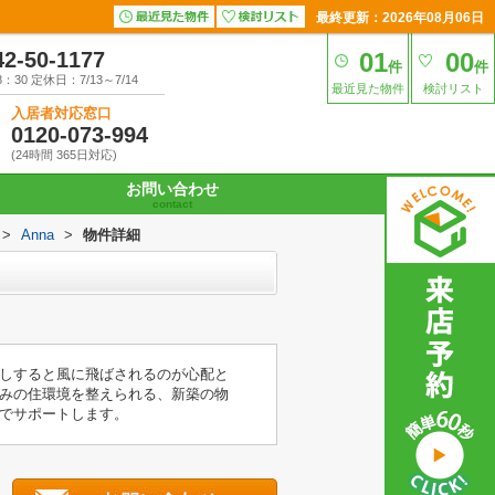
最終更新：2026年08月06日
42-50-1177
01
00
件
件
30 定休日：7/13～7/14
最近見た物件
検討リスト
入居者対応窓口
0120-073-994
(24時間 365日対応)
お問い合わせ
contact
>
Anna
>
物件詳細
しすると風に飛ばされるのが心配と
みの住環境を整えられる、新築の物
でサポートします。