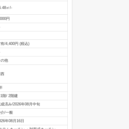
6.48㎡/-
,000円
-
有/4,400円 (税込)
-
その他
南西
年
/ 1階/ 2階建
成済み/2026年08月中旬
仲介/一般
026年08月16日