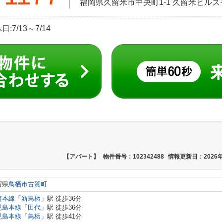
福岡県久留米市中央町1-1 久留米ヒル
:7/13～7/14
【アパート】
物件番号：102342488
情報更新日：2026年
賀県
鳥栖市
古賀町
崎本線
「
新鳥栖
」駅 徒歩36分
児島本線
「
田代
」駅 徒歩36分
児島本線
「
鳥栖
」駅 徒歩41分