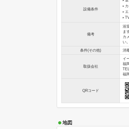
室
カ
設備条件
エ
T
浴
ま
備考
カ
い
条件(その他)
消毒
イ
福
取扱会社
TEL
福岡
QRコード
地図