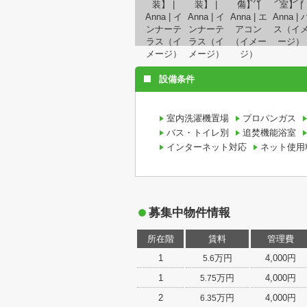
設備条件
室内洗濯機置場
プロパンガス
バス・トイレ別
追焚機能浴室
インターネット対応
ネット使用
募集中物件情報
所在階
賃料
管理費
1
万円
4,000円
5.6
1
万円
4,000円
5.75
2
万円
4,000円
6.35