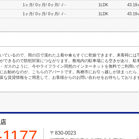
1ヶ月/ 0ヶ月/ 0ヶ月/ -/ -
1LDK
43.19
1ヶ月/ 0ヶ月/ 0ヶ月/ -/ -
1LDK
43.19
いているので、雨の日で濡れた上着や傘もすぐに乾燥できます。来客時にはT
ができるので防犯対策につながります。敷地内の駐車場にも空きがあり、駐
・ガスのように、今やライフライン同然のインターネットを無料でご利用いただ
にお勧めなのが、こちらのアパートです。鳥栖市にお引っ越しが決まったら
富な賃貸情報をご用意して、お客様からのお問い合わせをお待ちしておりま
米店
-1177
〒830-0023