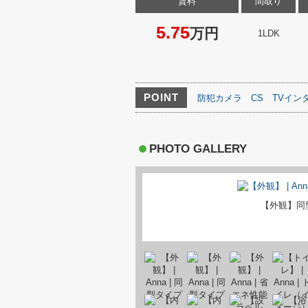
賃料
間取り
5.75
万円
1LDK
POINT
防犯カメラ
CS
TVイン
PHOTO GALLERY
【外観】同