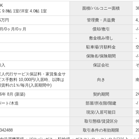
DK
面積/バルコニー面積
3
K 9.8帖 1室
/
洋室 4.0帖 1室
75万円
管理費・共益費
4
月/0ヶ月/0ヶ月
償却/敷引
-/
敷金積み増し
-
駐車場/月額料金
空
保険名/保険期間
-/
加入
保証会社
証人代行サービス保証料・家賃集金サ
ス手数料 10,000円/入居時、以降は
向き
額賃料の1％/毎月(入居期間中)
26年 8月 (新築)
契約期間
2
パート/木造
部屋/所在階/階建
-
現況/入居可能日
完
取引態様/賃貸区分
342488
取引条件の有効期限
2