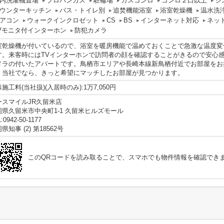
内洗濯機置場
プロパンガス
駐輪場
ガスコンロ
コンロ２口以上
シ
ウンターキッチン
バス・トイレ別
追焚機能浴室
浴室乾燥機
温水洗
アコン
ウォークインクロゼット
CS
BS
インターネット対応
ネッ
Vモニタ付インターホン
防犯カメラ
室乾燥機が付いているので、浴室を暖房機能で温めておくことで急激な温度変
す。来客時にはTVインターホンで訪問者の顔を確認することがきるので安心
メラの付いたアパートです。鳥栖市エリアや長崎本線新鳥栖付近でお部屋をお
。当社でなら、きっと希望にマッチしたお部屋が見つかります。
施工料(当社扱)(入居時のみ):1万7,050円
ースマイルJR久留米店
岡県久留米市中央町1-1 久留米ヒルズモール
:0942-50-1177
県知事 (2) 第18562号
このQRコードを読み取ることで、スマホでも物件情報を確認でき