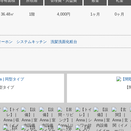
専有面積
所在階
管理費・共益費
敷金
礼金
36.48㎡
1階
4,000円
1ヶ月
0ヶ月
ターホン
システムキッチン
洗髪洗面化粧台
型タイプ
【