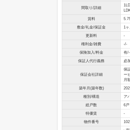
1L
間取り/詳細
LD
賃料
5.
敷金/礼金/保証金
1ヶ
更新料
-
権利金/雑費
-/-
保険加入/料金
有/-
保証人代行義務
必
保
保証会社詳細
ービ
月
築年月(築年数)
20
種別/構造
ア
総戸数
6戸
特優賃
-
物件番号
102