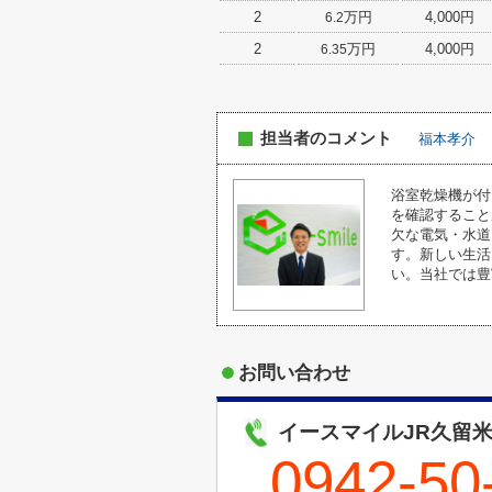
2
万円
4,000円
6.2
2
万円
4,000円
6.35
担当者のコメント
福本孝介
浴室乾燥機が付
を確認すること
欠な電気・水道
す。新しい生活
い。当社では豊
お問い合わせ
イースマイルJR久留
0942-50