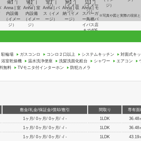
※写真や図と実際の現状と
駐輪場
ガスコンロ
コンロ２口以上
システムキッチン
対面式キッ
浴室乾燥機
温水洗浄便座
洗髪洗面化粧台
シャワー
エアコン
料無料
TVモニタ付インターホン
防犯カメラ
敷金/礼金/保証金/償却/敷引
間取り
専有面
1ヶ月/ 0ヶ月/ 0ヶ月/ -/ -
1LDK
36.48
1ヶ月/ 0ヶ月/ 0ヶ月/ -/ -
1LDK
36.48
1ヶ月/ 0ヶ月/ 0ヶ月/ -/ -
1LDK
43.19