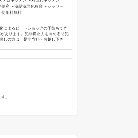
ステムキッチン
対面式キッチン
浄便座
洗髪洗面化粧台
シャワー
ト使用料無料
化によるヒートショックの予防もでき
感があります。犯罪抑止力を高める防犯
探しの方は、是非当社へお越し下さ
ます。